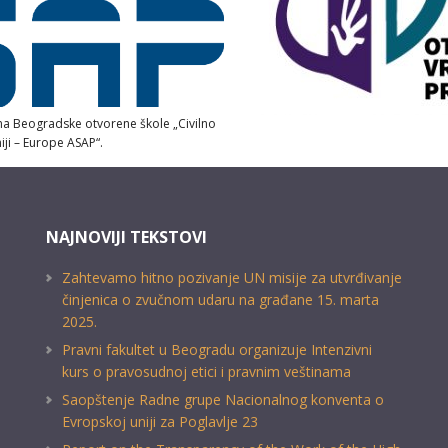
ma Beogradske otvorene škole „Civilno
iji – Europe ASAP“.
NAJNOVIJI TEKSTOVI
Zahtevamo hitno pozivanje UN misije za utvrđivanje
činjenica o zvučnom udaru na građane 15. marta
2025.
Pravni fakultet u Beogradu organizuje Intenzivni
kurs o pravosudnoj etici i pravnim veštinama
Saopštenje Radne grupe Nacionalnog konventa o
Evropskoj uniji za Poglavlje 23