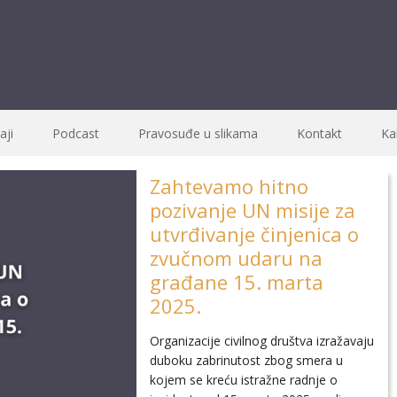
ji
Podcast
Pravosuđe u slikama
Kontakt
Ka
Zahtevamo hitno
pozivanje UN misije za
utvrđivanje činjenica o
zvučnom udaru na
građane 15. marta
2025.
Organizacije civilnog društva izražavaju
duboku zabrinutost zbog smera u
kojem se kreću istražne radnje o