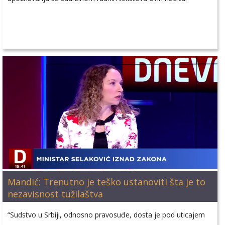
Mandić: Trenutno je teško ustanoviti šta je to
nezavisnost tužilaštva
“Sudstvo u Srbiji, odnosno pravosuđe, dosta je pod uticajem