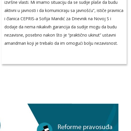
izvršne vlasti. Mi imamo situaciju da se sudije plaše da budu
aktivni u javnosti i da komuniciraju sa javnošću”, ističe pravnica
i članica CEPRIS-a Sofija Mandić za Dnevnik na Novoj S i
dodaje da nema nikakvih garancija da sudije mogu da budu
nezavisne, posebno nakon što je “praktično ukinut” ustavni
amandman koji je trebalo da im omogući bolju nezavisnost.