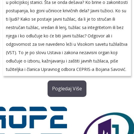
u policijskoj stanici. Šta se onda dešava? Ko brine o zakonitosti
postupanja, ko goni učinioce krivičnih dela? Javni tužioci. Ko su
ti ljudi? Kako se postaje javni tužilac, da li je to stručan ili
nestručan tužilac, vredan ili lenj, tužilac sa integritetom ili bez
njega i ko odlučuje ko će biti javni tužilac? Odgovor ali i
odgovornost za sve navedeno leži u Visokom savetu tužilaštva
(VST). To je po slovu Ustava i zakona nezavisni organ koji
odlučuje o izboru, kažnjavanju i zaštiti javnih tužilaca, piše
tužiteljka i članica Upravnog odbora CEPRIS-a Bojana Savović.
Pogledaj Više