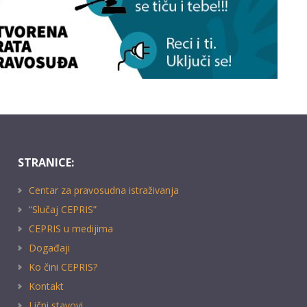
STRANICE:
Centar za pravosudna istraživanja
“Slučaj CEPRIS”
CEPRIS u medijima
Događaji
Ko čini CEPRIS?
Kontakt
Lični stavovi