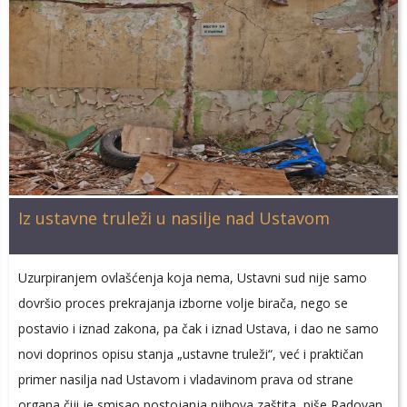
Iz ustavne truleži u nasilje nad Ustavom
Uzurpiranjem ovlašćenja koja nema, Ustavni sud nije samo
dovršio proces prekrajanja izborne volje birača, nego se
postavio i iznad zakona, pa čak i iznad Ustava, i dao ne samo
novi doprinos opisu stanja „ustavne truleži“, već i praktičan
primer nasilja nad Ustavom i vladavinom prava od strane
organa čiji je smisao postojanja njihova zaštita, piše Radovan