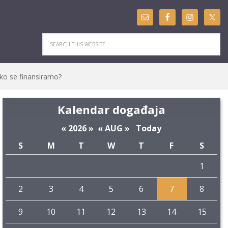
ko se finansiramo?
Kalendar događaja
«
2026
»
«
AUG
»
Today
S
M
T
W
T
F
S
1
2
3
4
5
6
7
8
9
10
11
12
13
14
15