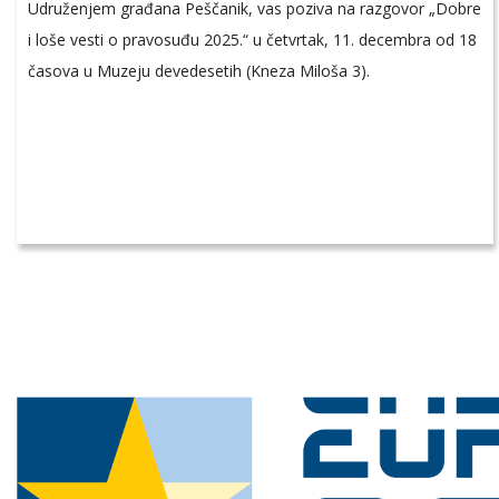
Udruženjem građana Peščanik, vas poziva na razgovor „Dobre
i loše vesti o pravosuđu 2025.“ u četvrtak, 11. decembra od 18
časova u Muzeju devedesetih (Kneza Miloša 3).