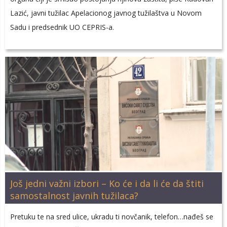
Lazić, javni tužilac Apelacionog javnog tužilaštva u Novom
Sadu i predsednik UO CEPRIS-a.
Još jedni važni izbori – Ko će i da li će da štiti
samostalnost javnih tužilaca?
Pretuku te na sred ulice, ukradu ti novčanik, telefon…nađeš se