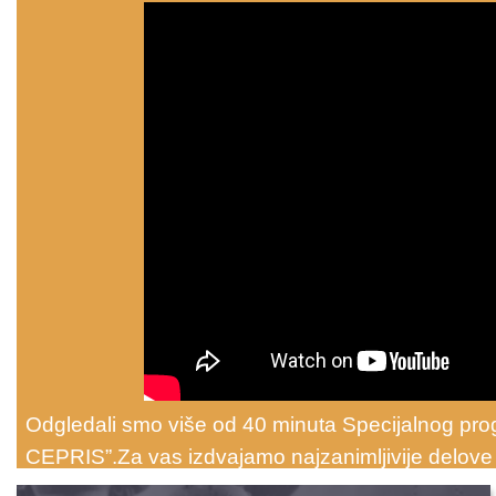
Odgledali smo više od 40 minuta Specijalnog pro
CEPRIS”.Za vas izdvajamo najzanimljivije delove 
od informisanja! Informišite se i prosudite sami.