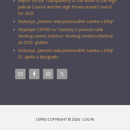
Report on the Transparency of the Work of the High
Judicial Council and the High Prosecutorial Council
for 2025
Diskusija „Javnost rada pravosudnih saveta u Srbiji“
Objavljen CEPRIS-ov “Izveštaj o javnosti rada
Visokog saveta sudstva i Visokog saveta tužilaštva”
za 2025. godinu
Diskusija „Javnost rada pravosudnih saveta u Srbiji”
21. aprila u Beogradu
CEPRIS COPYRIGHT © 2026 ·
LOG IN