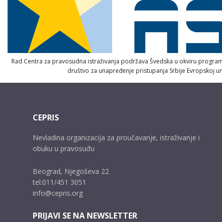
Rad Centra za pravosudna istraživanja podržava Švedska u okviru progra
društvo za unapređenje pristupanja Srbije Evropskoj un
CEPRIS
Nevladina organizacija za proučavanje, istraživanje i
obuku u pravosuđu
Beograd, Njegoševa 22
tel:011/451 3051
info@cepris.org
PRIJAVI SE NA NEWSLETTER