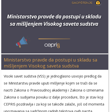
Ministarstvo pravde da postupi u skladu sa
mišljenjem Visokog saveta sudstva
Visoki savet sudstva (VSS) je jednoglasno usvojio predlog da
se Ministarstvu pravde uputi mišljenje kojim se traži da se
nacrti Zakona o Pravosudnoj akademiji i Zakona o izmenama
Zakona o sudijama povuku iz dalje procedure, što je stav koji
CEPRIS pozdravlja i za koji se takođe zalaže, još od momenta
upoznavanja sa sadržinom radnih tekstova ovih nacrta.