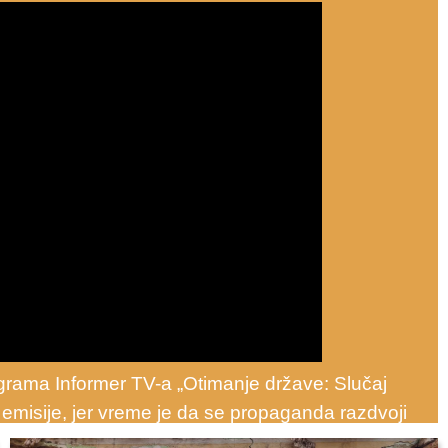
grama Informer TV-a „Otimanje države: Slučaj
emisije, jer vreme je da se propaganda razdvoji