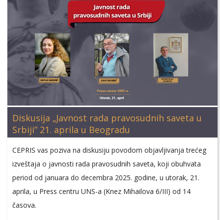
Diskusija „Javnost rada pravosudnih saveta u
Srbiji” 21. aprila u Beogradu
CEPRIS vas poziva na diskusiju povodom objavljivanja trećeg
izveštaja o javnosti rada pravosudnih saveta, koji obuhvata
period od januara do decembra 2025. godine, u utorak, 21.
aprila, u Press centru UNS-a (Knez Mihailova 6/III) od 14
časova.