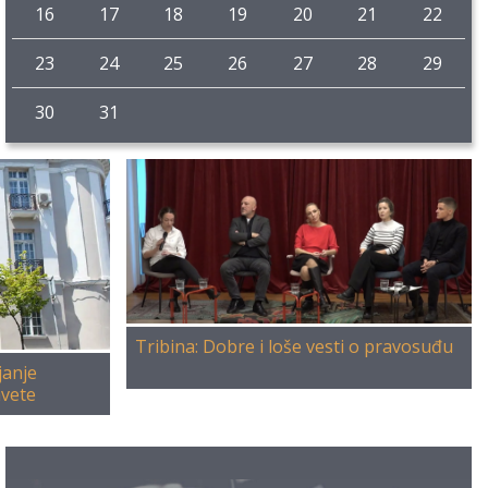
16
17
18
19
20
21
22
23
24
25
26
27
28
29
30
31
Tribina: Dobre i loše vesti o pravosuđu
janje
avete