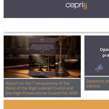
Opasnost od
Report on the Transparency of the
zakona
Work of the High Judicial Council and
the High Prosecutorial Council for 2025