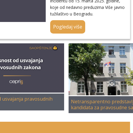
incidentu od 15. marta 2025. godine,
koje od nedavno preduzima Više javno
tužilaštvo u Beogradu.
Pogledaj više
 usvajanja pravosudnih
Netransparentno predstavl
kandidata za pravosudne s