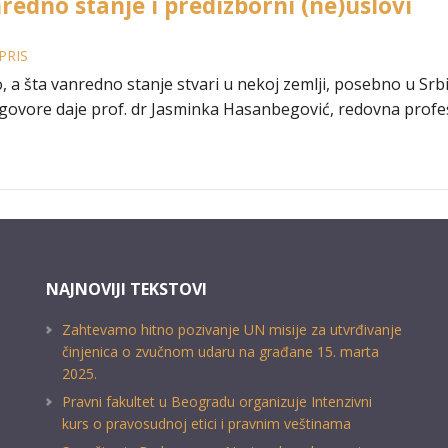
redno stanje i predizborni (ne)uslovi
PRIS
, a šta vanredno stanje stvari u nekoj zemlji, posebno u Srbi
govore daje prof. dr Jasminka Hasanbegović, redovna profes
NAJNOVIJI TEKSTOVI
Zahtevamo hitno pozivanje UN misije za utvrđivanje
činjenica o zvučnom udaru na građane 15. marta
2025.
Pravni fakultet u Beogradu organizuje Intenzivni
kurs o pravosudnoj etici i pravnim veštinama