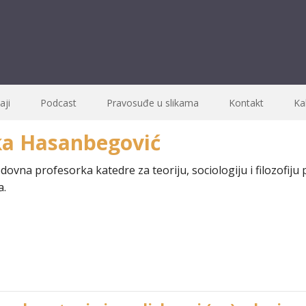
ji
Podcast
Pravosuđe u slikama
Kontakt
Ka
ka Hasanbegović
ovna profesorka katedre za teoriju, sociologiju i filozofiju
a.