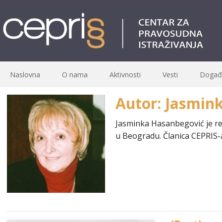
Naslovna
O nama
Aktivnosti
Vesti
Događa
Autor: Jasmin
Jasminka Hasanbegović je red
u Beogradu. Članica CEPRIS-