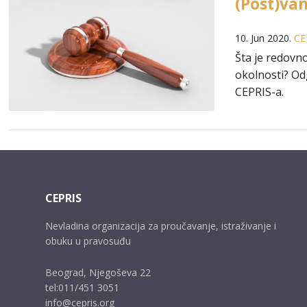
(Post)van
10. Jun 2020.
CE
Šta je redovno
okolnosti? Od
CEPRIS-a.
CEPRIS
Nevladina organizacija za proučavanje, istraživanje i
obuku u pravosuđu
Beograd, Njegoševa 22
tel:011/451 3051
info@cepris.org