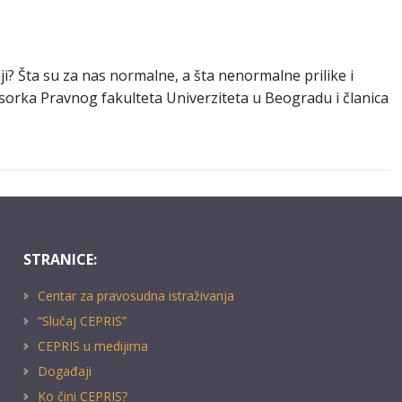
ji? Šta su za nas normalne, a šta nenormalne prilike i
orka Pravnog fakulteta Univerziteta u Beogradu i članica
STRANICE:
Centar za pravosudna istraživanja
“Slučaj CEPRIS”
CEPRIS u medijima
Događaji
Ko čini CEPRIS?