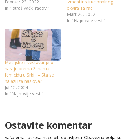
Februar 23, 2022
izmeni institucionalnog
In "Istraživački radovi"
okvira za rad
Mart 20, 2022
In "Najnovije vesti"
Medijsko izveštavanje o
nasilju prema ženama i
femicidu u Srbiji – Šta se
nalazi iza naslova?
Jul 12, 2024
In "Najnovije vesti"
Ostavite komentar
Vaša email adresa neće biti objavljena.
Obavezna polja su