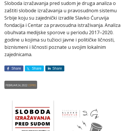
Sloboda izražavanja pred sudom je druga analiza o
zaštiti slobode izražavanja u pravosudnom sistemu
Srbije koju su zajednički izradile Slavko Ćuruvija
fondacija i Centar za pravosudna istraživanja. Analiza
obuhvata medijske sporovе u periodu 2017‒2020.
godine u kojima su tužioci javne i političke ličnosti,
biznismeni i ličnosti poznate u svojim lokalnim
zajednicama.
Share
Share
Share
Februar 24, 2022
CEPRIS