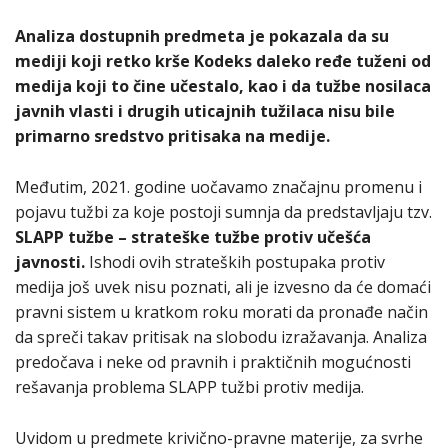
Analiza dostupnih predmeta je pokazala da su
mediji koji retko krše Kodeks daleko ređe tuženi od
medija koji to čine učestalo, kao i da tužbe nosilaca
javnih vlasti i drugih uticajnih tužilaca nisu bile
primarno sredstvo pritisaka na medije.
Međutim, 2021. godine uočavamo značajnu promenu i
pojavu tužbi za koje postoji sumnja da predstavljaju tzv.
SLAPP tužbe – strateške tužbe protiv učešća
javnosti.
Ishodi ovih strateških postupaka protiv
medija još uvek nisu poznati, ali je izvesno da će domaći
pravni sistem u kratkom roku morati da pronađe način
da spreči takav pritisak na slobodu izražavanja. Analiza
predočava i neke od pravnih i praktičnih mogućnosti
rešavanja problema SLAPP tužbi protiv medija.
Uvidom u predmete krivično-pravne materije, za svrhe