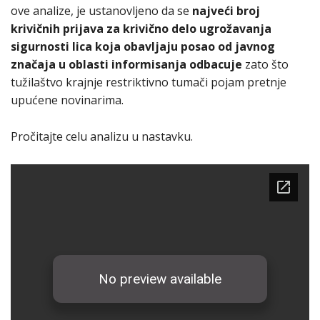
ove analize, je ustanovljeno da se
najveći broj
krivičnih prijava za krivično delo ugrožavanja
sigurnosti lica koja obavljaju posao od javnog
značaja u oblasti informisanja
odbacuje
zato što
tužilaštvo krajnje restriktivno tumači pojam pretnje
upućene novinarima.
Pročitajte celu analizu u nastavku.