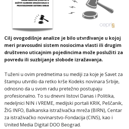
Cilj ovogodišnje analize je bilo utvrđivanje u kojoj
meri pravosudni sistem nosiocima vlasti ili drugim
društveno uticajnim pojedincima može poslužiti za
povredu ili suzbijanje slobode izražavanja.
Tuženi u ovim predmetima su mediji za koje je Savet za
štampu utvrdio da retko krše Kodeks novinara Srbije,
odnosno da u svom radu pretežno postupaju
profesionalno. To su dnevni listovi Danas i Politika,
nedeljnici NIN i VREME, medijski portali KRIK, Peščanik,
ŽIG INFO, Balkanska istraživačka mreža (BIRN), Centar
za istraživačko novinarstvo-Fondacija (CINS), kao i
United Media Digital DOO Beograd.