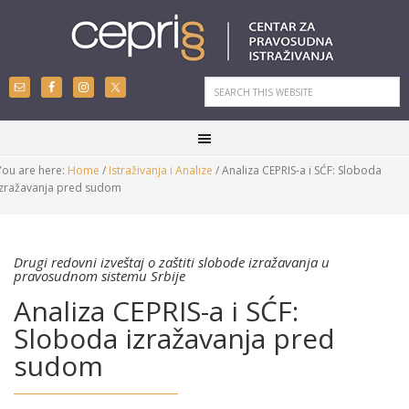
You are here:
Home
/
Istraživanja i Analize
/
Analiza CEPRIS-a i SĆF: Sloboda
izražavanja pred sudom
Drugi redovni izveštaj o zaštiti slobode izražavanja u
pravosudnom sistemu Srbije
Analiza CEPRIS-a i SĆF:
Sloboda izražavanja pred
sudom