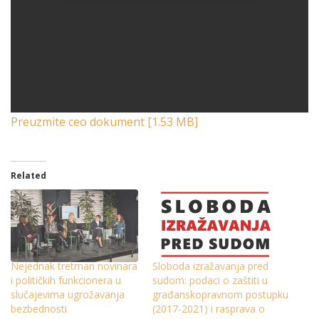
Preuzmite ceo dokument [1.53 MB]
Related
Nejednak tretman novinara
Sloboda izražavanja pred
i političkih funkcionera u
sudom: podaci o zaštiti u
slučajevima ugrožavanja
građanskopravnom postupku
bezbednosti
(2017-2021) i rasprava o