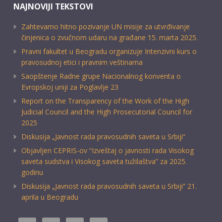
NAJNOVIJI TEKSTOVI
Zahtevamo hitno pozivanje UN misije za utvrđivanje
činjenica o zvučnom udaru na građane 15. marta 2025.
Pravni fakultet u Beogradu organizuje Intenzivni kurs o
pravosudnoj etici i pravnim veštinama
Saopštenje Radne grupe Nacionalnog konventa o
Evropskoj uniji za Poglavlje 23
Report on the Transparency of the Work of the High
Judicial Council and the High Prosecutorial Council for
2025
Diskusija „Javnost rada pravosudnih saveta u Srbiji“
Objavljen CEPRIS-ov “Izveštaj o javnosti rada Visokog
saveta sudstva i Visokog saveta tužilaštva” za 2025.
godinu
Diskusija „Javnost rada pravosudnih saveta u Srbiji” 21.
aprila u Beogradu