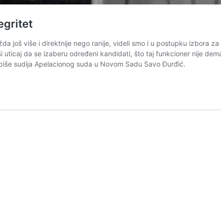
egritet
 još više i direktnije nego ranije, videli smo i u postupku izbora z
 uticaj da se izaberu određeni kandidati, što taj funkcioner nije de
 piše sudija Apelacionog suda u Novom Sadu Savo Đurđić.