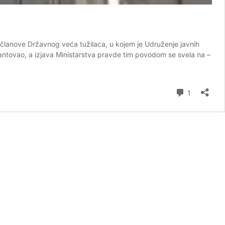
a članove Državnog veća tužilaca, u kojem je Udruženje javnih
mantovao, a izjava Ministarstva pravde tim povodom se svela na –
Komentar
1