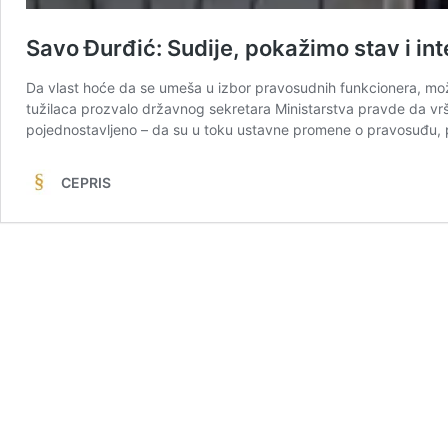
Savo Đurđić: Sudije, pokažimo stav i int
Da vlast hoće da se umeša u izbor pravosudnih funkcionera, možda
tužilaca prozvalo državnog sekretara Ministarstva pravde da vrši
pojednostavljeno – da su u toku ustavne promene o pravosuđu,
CEPRIS