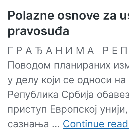
Polazne osnove za u
pravosuđa
Г Р А Ђ А Н И М А Р Е П
Поводом планираних изм
у делу који се односи на
Република Србија обаве
приступ Европској унији
сазнања …
Continue read