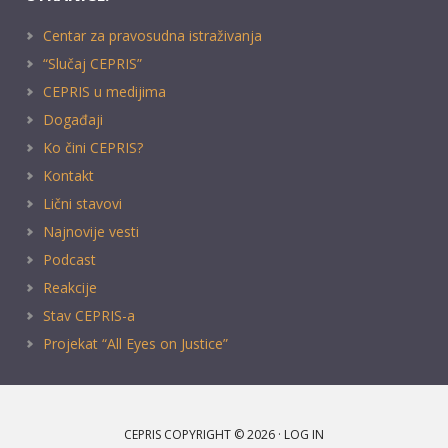
Centar za pravosudna istraživanja
“Slučaj CEPRIS”
CEPRIS u medijima
Događaji
Ko čini CEPRIS?
Kontakt
Lični stavovi
Najnovije vesti
Podcast
Reakcije
Stav CEPRIS-a
Projekat “All Eyes on Justice”
CEPRIS COPYRIGHT © 2026 ·
LOG IN