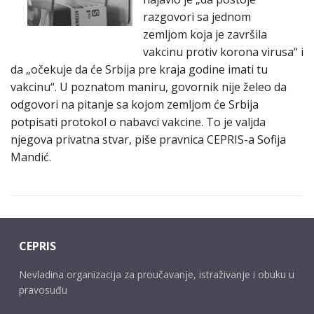
razgovori sa jednom
zemljom koja je završila
vakcinu protiv korona virusa“ i
da „očekuje da će Srbija pre kraja godine imati tu
vakcinu“. U poznatom maniru, govornik nije želeo da
odgovori na pitanje sa kojom zemljom će Srbija
potpisati protokol o nabavci vakcine. To je valjda
njegova privatna stvar, piše pravnica CEPRIS-a Sofija
Mandić.
CEPRIS
Nevladina organizacija za proučavanje, istraživanje i obuku u
pravosuđu