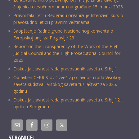
činjenica o zvučnom udaru na građane 15. marta 2025.
Pravni fakultet u Beogradu organizuje Intenzivni kurs o
pravosudnoj etici i pravnim veštinama
Saopštenje Radne grupe Nacionalnog konventa o
Evropskoj uniji za Poglavlje 23
Report on the Transparency of the Work of the High
Judicial Council and the High Prosecutorial Council for
2025
Diskusija „Javnost rada pravosudnih saveta u Srbiji“
Objavljen CEPRIS-ov “Izveštaj o javnosti rada Visokog
saveta sudstva i Visokog saveta tužilaštva” za 2025.
godinu
Diskusija „Javnost rada pravosudnih saveta u Srbiji” 21.
aprila u Beogradu
STRANICE: