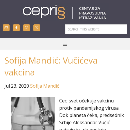
Sofija Mandić: Vučićeva
vakcina
Jul 23, 2020
Sofija Mandić
Ceo svet očekuje vakcinu
protiv pandemijskog virusa.
Dok planeta čeka, predsednik
Srbije Aleksandar Vučić
najavio je „da postoje