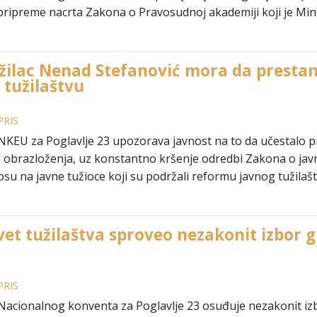
ripreme nacrta Zakona o Pravosudnoj akademiji koji je Minis
užilac Nenad Stefanović mora da prest
 tužilaštvu
PRIS
KEU za Poglavlje 23 upozorava javnost na to da učestalo pre
obrazloženja, uz konstantno kršenje odredbi Zakona o javn
osu na javne tužioce koji su podržali reformu javnog tužila
vet tužilaštva sproveo nezakonit izbor g
PRIS
cionalnog konventa za Poglavlje 23 osuđuje nezakonit izbor n