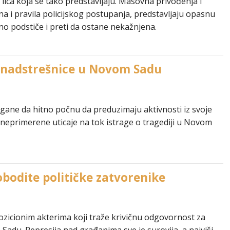
 lica koja se tako predstavljaju. Masovna privođenja i
 i pravila policijskog postupanja, predstavljaju opasnu
tno podstiče i preti da ostane nekažnjena.
a nadstrešnice u Novom Sadu
rgane da hitno počnu da preduzimaju aktivnosti iz svoje
e neprimerene uticaje na tok istrage o tragediji u Novom
obodite političke zatvorenike
ozicionim akterima koji traže krivičnu odgovornost za