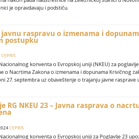
na nakon pada nadstrešnice na Železničkoj stanici u Novom S
nici je opravdavaju i podstiču.
i javnu raspravu o izmenama i dopunama
m postupku
4
CEPRIS
acionalnog konventa o Evropskoj uniji (NKEU) za poglavlje
ne o Nacrtima Zakona o izmenama i dopunama Krivičnog zako
pni 27. septembra uz obaveštenje o trajanju javne rasprave 
je RG NKEU 23 – Javna rasprava o nacrt
ena
2024
CEPRIS
acionalnog konventa o Evropskoj uniji za Poglavlje 23 upoz