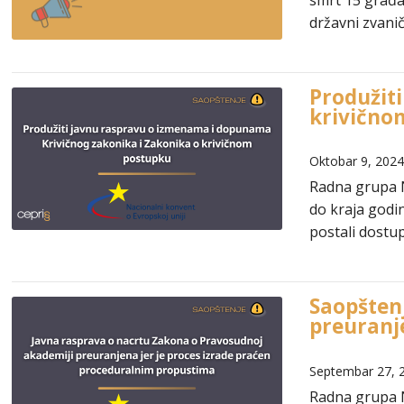
smrt 15 građa
državni zvanič
Produžit
krivično
Oktobar 9, 202
Radna grupa N
do kraja godi
postali dostu
Saopšten
preuranj
Septembar 27, 
Radna grupa N