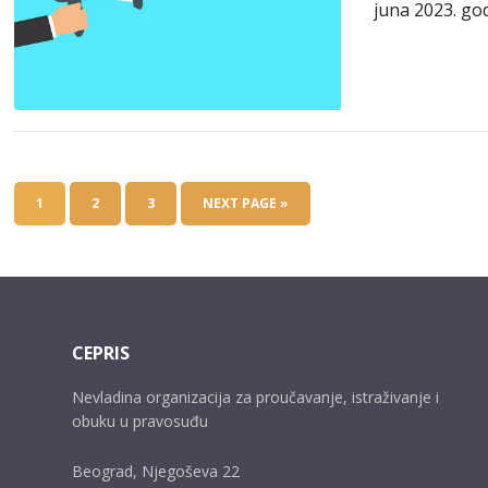
juna 2023. go
1
2
3
NEXT PAGE »
CEPRIS
Nevladina organizacija za proučavanje, istraživanje i
obuku u pravosuđu
Beograd, Njegoševa 22