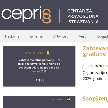
Naslovna
O nama
Aktivnosti
Vesti
Događa
Zahtevam
građane 
Jun 23, 2026
CE
Organizacije 
2025. godine,
Saopšten