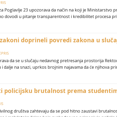
RIS
a Poglavlje 23 upozorava da način na koji je Ministarstvo 
no dovodi u pitanje transparentnost i kredibilitet procesa p
zakoni doprineli povredi zakona u sluča
EPRIS
ava da se u slučaju nedavnog pretresanja prostorija Rekto
 i dalje na snazi, uprkos brojnim najavama da će njihova pri
ti policijsku brutalnost prema studenti
IS
civilnog društva zahtevaju da se pod hitno zaustavi brutaln