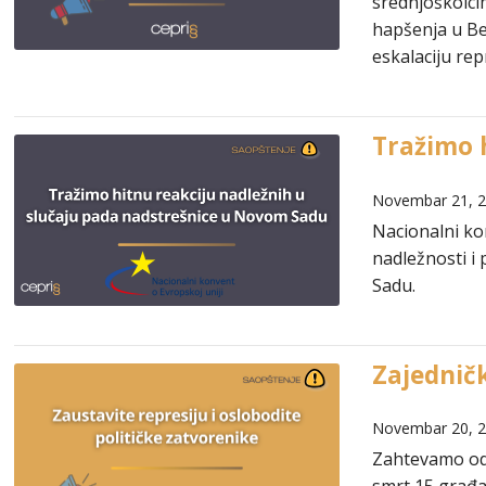
srednjoškolcim
hapšenja u Be
eskalaciju rep
Tražimo 
Novembar 21, 
Nacionalni ko
nadležnosti i
Sadu.
Zajedničk
Novembar 20, 
Zahtevamo od 