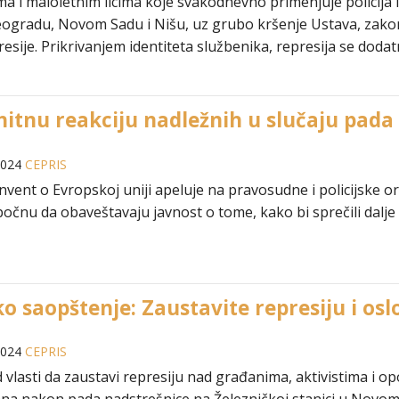
a i maloletnim licima koje svakodnevno primenjuje policija i
ogradu, Novom Sadu i Nišu, uz grubo kršenje Ustava, zakona
resije. Prikrivanjem identiteta službenika, represija se doda
hitnu reakciju nadležnih u slučaju pad
2024
CEPRIS
nvent o Evropskoj uniji apeluje na pravosudne i policijske o
 počnu da obaveštavaju javnost o tome, kako bi sprečili dalj
o saopštenje: Zaustavite represiju i osl
2024
CEPRIS
vlasti da zaustavi represiju nad građanima, aktivistima i op