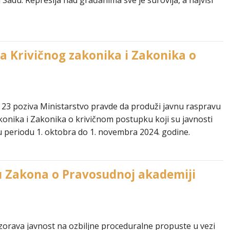
adu. Represija nad građanima sve je surovija, a najviši
 Krivičnog zakonika i Zakonika o
 23 poziva Ministarstvo pravde da produži javnu raspravu
nika i Zakonika o krivičnom postupku koji su javnosti
u periodu 1. oktobra do 1. novembra 2024. godine.
u Zakona o Pravosudnoj akademiji
orava javnost na ozbiljne proceduralne propuste u vezi