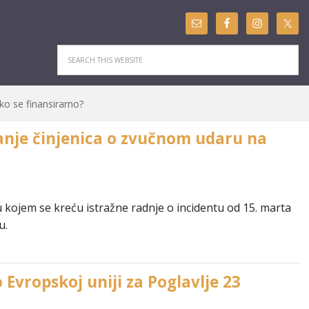
ko se finansiramo?
anje činjenica o zvučnom udaru na
 kojem se kreću istražne radnje o incidentu od 15. marta
u.
vropskoj uniji za Poglavlje 23