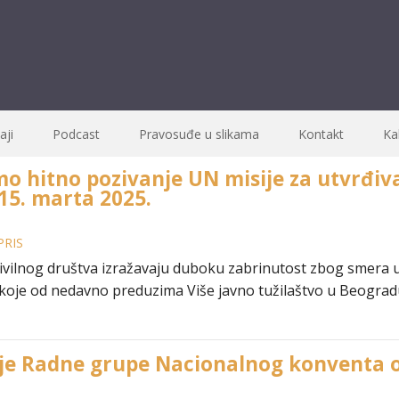
ji
Podcast
Pravosuđe u slikama
Kontakt
Ka
o hitno pozivanje UN misije za utvrđiv
15. marta 2025.
PRIS
civilnog društva izražavaju duboku zabrinutost zbog smera u
 koje od nedavno preduzima Više javno tužilaštvo u Beograd
je Radne grupe Nacionalnog konventa o E