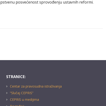
 sopstvenu posvećenost sprovođenju ustavnih reformi.
STRANICE:
Centar za pravosudna istraživanja
“Slučaj CEPRIS”
CEPRIS u medijima