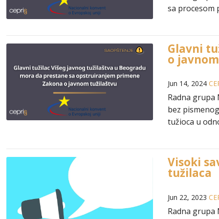
sa procesom p
Glavni t
o javnom
Jun 14, 2024
CE
Radna grupa N
bez pismenog 
tužioca u odn
Visoki sa
tužilaca
Jun 22, 2023
CE
Radna grupa Na