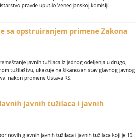
tarstvo pravde uputilo Venecijanskoj komisiji.
ane sa opstruiranjem primene Zakona
meštanje javnih tužilaca iz jednog odeljenja u drugo,
om tužilaštvu, ukazuje na šikanozan stav glavnog javnog
štva, nakon promene Ustava RS.
lavnih javnih tužilaca i javnih
ovih glavnih javnih tužilaca i javnih tužilaca koji je 19.