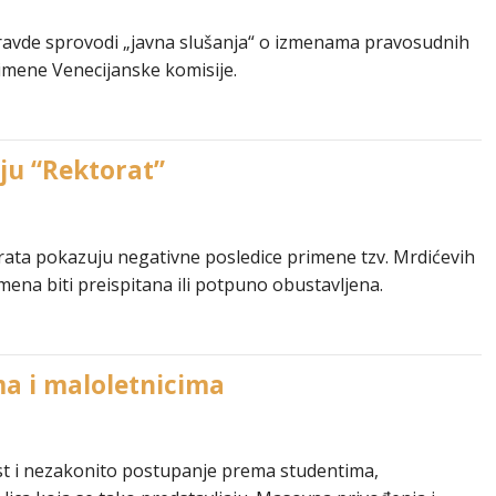
pravde sprovodi „javna slušanja“ o izmenama pravosudnih
rimene Venecijanske komisije.
ju “Rektorat”
rata pokazuju negativne posledice primene tzv. Mrdićevih
mena biti preispitana ili potpuno obustavljena.
ma i maloletnicima
ost i nezakonito postupanje prema studentima,