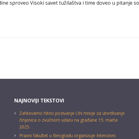
dine sproveo Visoki savet tužilaštva i time doveo u pitanje
NAJNOVIJI TEKSTOVI
Zahtevamo hitno pozivanje UN misije za utvrđivanje
činjenica o zvučnom udaru na građane 15. marta
2025.
Pravni fakultet u Beogradu organizuje Intenzivni