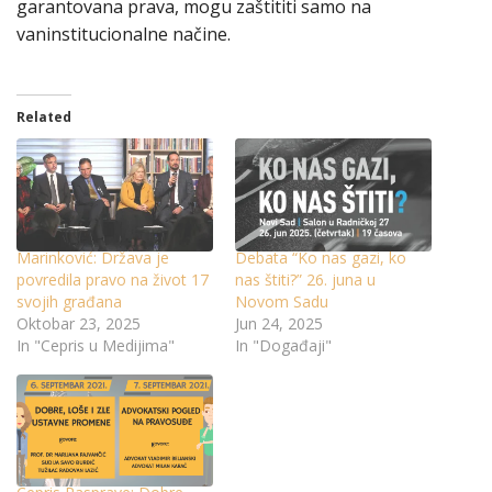
garantovana prava, mogu zaštititi samo na
vaninstitucionalne načine.
Related
Marinković: Država je
Debata “Ko nas gazi, ko
povredila pravo na život 17
nas štiti?” 26. juna u
svojih građana
Novom Sadu
Oktobar 23, 2025
Jun 24, 2025
In "Cepris u Medijima"
In "Događaji"