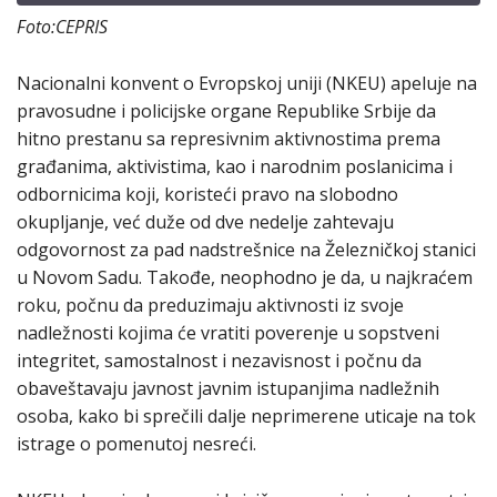
Foto:CEPRIS
Nacionalni konvent o Evropskoj uniji (NKEU) apeluje na
pravosudne i policijske organe Republike Srbije da
hitno prestanu sa represivnim aktivnostima prema
građanima, aktivistima, kao i narodnim poslanicima i
odbornicima koji, koristeći pravo na slobodno
okupljanje, već duže od dve nedelje zahtevaju
odgovornost za pad nadstrešnice na Železničkoj stanici
u Novom Sadu. Takođe, neophodno je da, u najkraćem
roku, počnu da preduzimaju aktivnosti iz svoje
nadležnosti kojima će vratiti poverenje u sopstveni
integritet, samostalnost i nezavisnost i počnu da
obaveštavaju javnost javnim istupanjima nadležnih
osoba, kako bi sprečili dalje neprimerene uticaje na tok
istrage o pomenutoj nesreći.