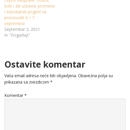
Cepris Rasprave: Dobre,
loše i zle ustavne promene
i Advokatski pogled na
pravosuđe 6. i 7.
septembra
Septembar 2, 2021
In "Događaji"
Ostavite komentar
Vaša email adresa neće biti objavljena.
Obavezna polja su
prikazana sa zvezdicom
*
Komentar
*