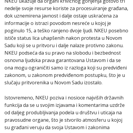
NKEU ukazuje da organi krivičnog gonjenja gotovo tri
nedelje svoje resurse koriste za procesuiranje građana,
dok uznemirena javnost i dalje ostaje uskraćena za
informacije o istrazi povodom nesreće u kojoj je
poginulo 15, a teško ranjeno dvoje ljudi. NKEU posebno
ističe status lica uhapšenih nakon protesta u Novom
Sadu koji se u pritvoru i dalje nalaze protivno zakonu.
NKEU podseća da su pravo na slobodu i bezbednost
osnovna ljudska prava garantovana Ustavom i da se
ona mogu ograničiti samo iz razloga koji su predviđeni
zakonom, u zakonom predviđenom postupku, što je u
slučaju pritvorenika u Novom Sadu izostalo.
Istovremeno, NKEU poziva i nosioce najviših državnih
funkcija da se u svojim izjavama i komentarima uzdrže
od daljeg produbljivanja podela u društvu i uticaja na
pravosudne organe, što je stvorilo atmosferu u kojoj
su građani veruju da svoja Ustavom i zakonima