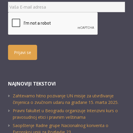
Prijavi se
NAJNOVIJI TEKSTOVI
Zahtevamo hitno pozivanje UN misije za utvrđivanje
činjenica o zvučnom udaru na građane 15. marta 2025.
Pravni fakultet u Beogradu organizuje Intenzivni kurs o
pravosudnoj etici i pravnim veštinama
Saopštenje Radne grupe Nacionalnog konventa o
Evropskoj uniji za Poglavlje 23