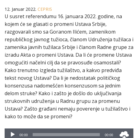
12. Januar 2022.
CEPRIS
U susret referendumu 16. januara 2022. godine, na
kojem će se glasati o promeni Ustava Srbije,
razgovarali smo sa Goranom Ilićem, zamenikom
republičkog javnog tužioca, članom Udruženja tužilaca i
zamenika javnih tužilaca Srbije i članom Radne grupe za
izradu Akta o promeni Ustava. Da li će promene Ustava
omogućiti načelni cilj da se pravosuđe osamostali?
Kako trenutno izgleda tužilaštvo, a kakvo predviđa
tekst novog Ustava? Da li je nedostatak političkog
konsenzusa nadomešćen konsenzusom sa jednim
delom struke? Kako i zašto je došlo do uključivanja
strukovnih udruženja u Radnu grupu za promenu
Ustava? Zašto građani nemaju poverenje u tužilaštvo i
kako to može da se promeni?
Audio
00:00
00:00