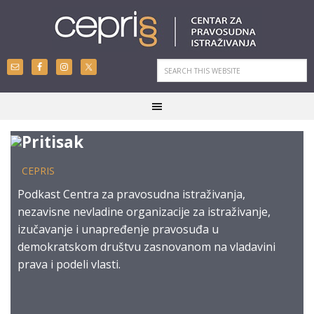
Pritisak
CEPRIS
Podkast Centra za pravosudna istraživanja,
nezavisne nevladine organizacije za istraživanje,
izučavanje i unapređenje pravosuđa u
demokratskom društvu zasnovanom na vladavini
prava i podeli vlasti.