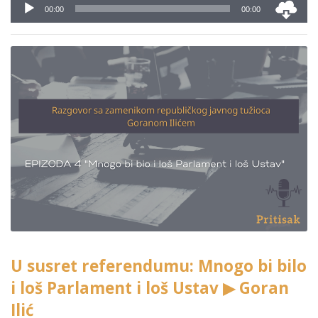
Audio
00:00
00:00
Player
U susret referendumu: Mnogo bi bilo
i loš Parlament i loš Ustav ▶ Goran
Ilić