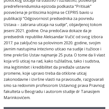
političkog uticaja na sudstvo i tužilaštvo, poslednja
predreferendumska epizoda podkasta “Pritisak”
posvećena je pritiscima kojima se CEPRIS bavio u
publikaciji “Odgovornost predsednika za povredu
Ustava – zabrana uticaja na sudije”, objavljenoj tokom
jeseni 2021. godine. Ona predočava dokaze da je
predsednik republike Aleksandar Vučić od svog izbora
2017. pa zaključno sa polovinom 2020. godine, svojim
javnim nastupima intezivno uticao na sudije i tužioce i
time prekršio Ustav najmanje 25 puta. O tome da li vlast
koja vrši uticaj na rad, kako tužilaštva, tako i sudstva,
ima legitimitet i kredibilitet da predlaže ustavne
promene, koje upravo treba da otklone uticaj
zakonodavne i izvršne vlasti na pravosuđe, razgovarali
smo sa redovnim profesorom Ustavnog prava Pravnog
fakulteta u Beogradu i autorom studije dr Tanasijem
Marinkovićem.