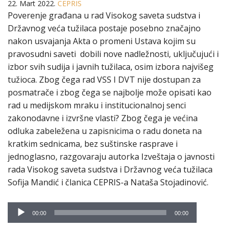
22. Mart 2022.
CEPRIS
Poverenje građana u rad Visokog saveta sudstva i
Državnog veća tužilaca postaje posebno značajno
nakon usvajanja Akta o promeni Ustava kojim su
pravosudni saveti dobili nove nadležnosti, uključujući i
izbor svih sudija i javnih tužilaca, osim izbora najvišeg
tužioca. Zbog čega rad VSS I DVT nije dostupan za
posmatrače i zbog čega se najbolje može opisati kao
rad u medijskom mraku i institucionalnoj senci
zakonodavne i izvršne vlasti? Zbog čega je većina
odluka zabeležena u zapisnicima o radu doneta na
kratkim sednicama, bez suštinske rasprave i
jednoglasno, razgovaraju autorka Izveštaja o javnosti
rada Visokog saveta sudstva i Državnog veća tužilaca
Sofija Mandić i članica CEPRIS-a Nataša Stojadinović.
Audio
00:00
00:00
Player