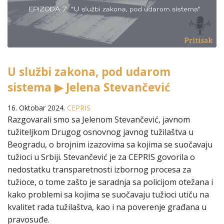
U službi zakona, pod udarom
sistema ▶ Jelena Stevančević
16. Oktobar 2024.
CEPRIS
Razgovarali smo sa Jelenom Stevančević, javnom
tužiteljkom Drugog osnovnog javnog tužilaštva u
Beogradu, o brojnim izazovima sa kojima se suočavaju
tužioci u Srbiji. Stevančević je za CEPRIS govorila o
nedostatku transparetnosti izbornog procesa za
tužioce, o tome zašto je saradnja sa policijom otežana i
kako problemi sa kojima se suočavaju tužioci utiču na
kvalitet rada tužilaštva, kao i na poverenje građana u
pravosuđe.