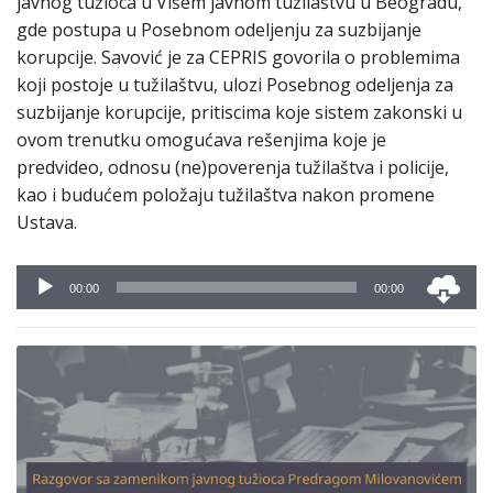
javnog tužioca u Višem javnom tužilaštvu u Beogradu,
gde postupa u Posebnom odeljenju za suzbijanje
korupcije. Savović je za CEPRIS govorila o problemima
koji postoje u tužilaštvu, ulozi Posebnog odeljenja za
suzbijanje korupcije, pritiscima koje sistem zakonski u
ovom trenutku omogućava rešenjima koje je
predvideo, odnosu (ne)poverenja tužilaštva i policije,
kao i budućem položaju tužilaštva nakon promene
Ustava.
Audio
00:00
00:00
Player