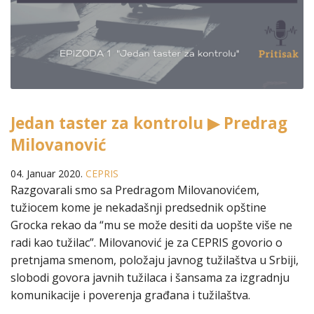
Jedan taster za kontrolu ▶ Predrag
Milovanović
04. Januar 2020.
CEPRIS
Razgovarali smo sa Predragom Milovanovićem,
tužiocem kome je nekadašnji predsednik opštine
Grocka rekao da “mu se može desiti da uopšte više ne
radi kao tužilac”. Milovanović je za CEPRIS govorio o
pretnjama smenom, položaju javnog tužilaštva u Srbiji,
slobodi govora javnih tužilaca i šansama za izgradnju
komunikacije i poverenja građana i tužilaštva.