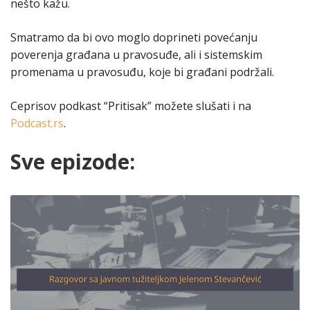
nešto kažu.
Smatramo da bi ovo moglo doprineti povećanju
poverenja građana u pravosuđe, ali i sistemskim
promenama u pravosuđu, koje bi građani podržali.
Ceprisov podkast “Pritisak” možete slušati i na
Podcast.rs
.
Sve epizode: