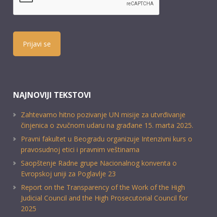
Prijavi se
NAJNOVIJI TEKSTOVI
Zahtevamo hitno pozivanje UN misije za utvrđivanje
činjenica o zvučnom udaru na građane 15. marta 2025.
Pravni fakultet u Beogradu organizuje Intenzivni kurs o
pravosudnoj etici i pravnim veštinama
Saopštenje Radne grupe Nacionalnog konventa o
Evropskoj uniji za Poglavlje 23
Report on the Transparency of the Work of the High
Judicial Council and the High Prosecutorial Council for
2025