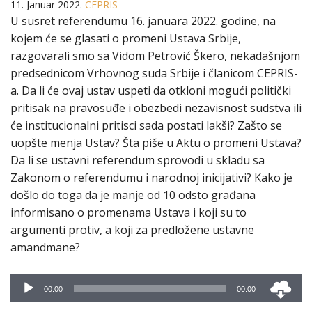
11. Januar 2022.
CEPRIS
U susret referendumu 16. januara 2022. godine, na
kojem će se glasati o promeni Ustava Srbije,
razgovarali smo sa Vidom Petrović Škero, nekadašnjom
predsednicom Vrhovnog suda Srbije i članicom CEPRIS-
a. Da li će ovaj ustav uspeti da otkloni mogući politički
pritisak na pravosuđe i obezbedi nezavisnost sudstva ili
će institucionalni pritisci sada postati lakši? Zašto se
uopšte menja Ustav? Šta piše u Aktu o promeni Ustava?
Da li se ustavni referendum sprovodi u skladu sa
Zakonom o referendumu i narodnoj inicijativi? Kako je
došlo do toga da je manje od 10 odsto građana
informisano o promenama Ustava i koji su to
argumenti protiv, a koji za predložene ustavne
amandmane?
Audio
00:00
00:00
Player