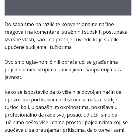
Do sada smo na različite konvencionalne načine
reagovali na komentare istražnih i sudskih postupaka
izvršne vlasti, kao i na pretnje i uvrede koje su bile
upućene sudijama i tužiocima.
Ovo smo uglavnom činili obraćajući se građanima
pojedinačnim istupima u medijima i saopštenjima za
javnost.
Kako se ispostavilo da to više nije dovoljan način da
upozorimo pod kakvim pritiskom se nalaze sudije i
tužioci koji, u današnjim okolnostima, pokušavaju
profesionalno da rade svoj posao, odlučili smo da
učinimo nešto više i damo prostor pojedincima koji se
suočavaju sa pretnjama i pritiscima, da o tome i sami