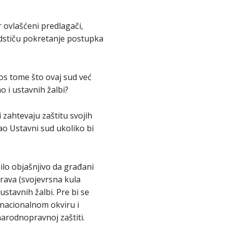
 ovlašćeni predlagači,
odstiču pokretanje postupka
s tome što ovaj sud već
ao i ustavnih žalbi?
 zahtevaju zaštitu svojih
ao Ustavni sud ukoliko bi
ilo objašnjivo da građani
rava (svojevrsna kula
ustavnih žalbi. Pre bi se
 nacionalnom okviru i
narodnopravnoj zaštiti.