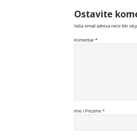
Ostavite kom
Vaša email adresa neće biti obja
Komentar
*
Ime i Prezime
*