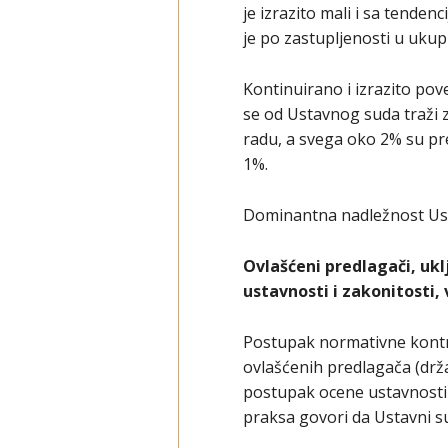
je izrazito mali i sa tende
je po zastupljenosti u uku
Kontinuirano i izrazito pov
se od Ustavnog suda traži 
radu, a svega oko 2% su pr
1%.
Dominantna nadležnost Usta
Ovlašćeni predlagači, ukl
ustavnosti i zakonitosti,
Postupak normativne kontro
ovlašćenih predlagača (drža
postupak ocene ustavnosti i
praksa govori da Ustavni su