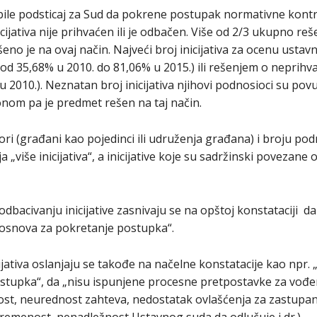
 bile podsticaj za Sud da pokrene postupak normativne kontr
nicijativa nije prihvaćen ili je odbačen. Više od 2/3 ukupno r
eno je na ovaj način. Najveći broj inicijativa za ocenu ustavn
od 35,68% u 2010. do 81,06% u 2015.) ili rešenjem o neprihvat
 2010.). Neznatan broj inicijativa njihovi podnosioci su povuk
konom pa je predmet rešen na taj način.
ori (građani kao pojedinci ili udruženja građana) i broju podn
a „više inicijativa“, a inicijative koje su sadržinski povezane 
dbacivanju inicijative zasnivaju se na opštoj konstataciji da u
 osnova za pokretanje postupka“.
cijativa oslanjaju se takođe na načelne konstatacije kao npr
stupka“, da „nisu ispunjene procesne pretpostavke za vođen
nost, neurednost zahteva, nedostatak ovlašćenja za zastupa