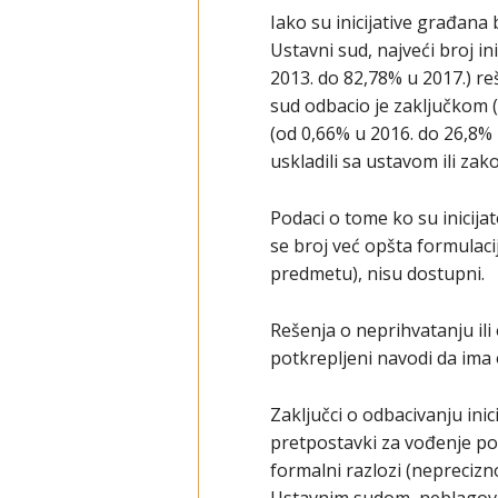
Iako su inicijative građana
Ustavni sud, najveći broj i
2013. do 82,78% u 2017.) reš
sud odbacio je zaključkom (
(od 0,66% u 2016. do 26,8% u
uskladili sa ustavom ili za
Podaci o tome ko su inicijat
se broj već opšta formulacij
predmetu), nisu dostupni.
Rešenja o neprihvatanju ili o
potkrepljeni navodi da ima
Zaključci o odbacivanju ini
pretpostavki za vođenje po
formalni razlozi (nepreciz