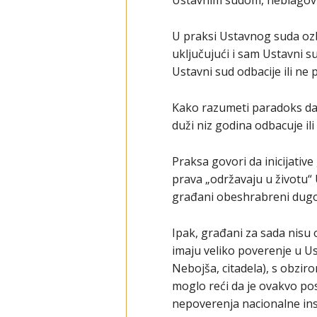
Ustavnim sudom, neblagovr
U praksi Ustavnog suda ozb
uključujući i sam Ustavni 
Ustavni sud odbacije ili ne 
Kako razumeti paradoks da
duži niz godina odbacuje ili
Praksa govori da inicijativ
prava „održavaju u životu“ 
građani obeshrabreni dugo
Ipak, građani za sada nisu 
imaju veliko poverenje u Us
Nebojša, citadela), s obziro
moglo reći da je ovakvo po
nepoverenja nacionalne inst