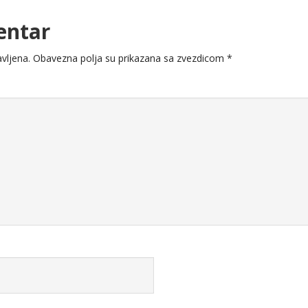
entar
vljena.
Obavezna polja su prikazana sa zvezdicom
*