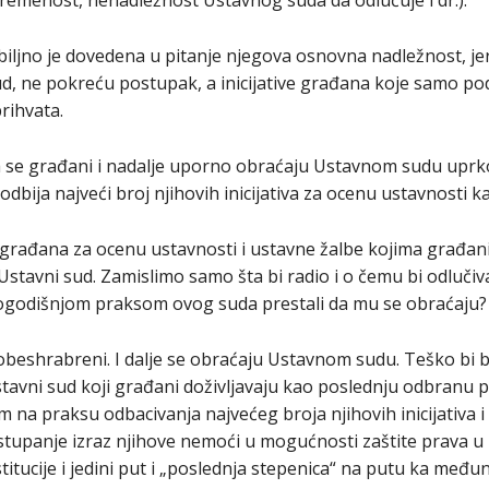
emenost, nenadležnost Ustavnog suda da odlučuje i dr.).
iljno je dovedena u pitanje njegova osnovna nadležnost, jer
sud, ne pokreću postupak, a inicijative građana koje samo p
prihvata.
 se građani i nadalje uporno obraćaju Ustavnom sudu uprko
 odbija najveći broj njihovih inicijativa za ocenu ustavnosti k
e građana za ocenu ustavnosti i ustavne žalbe kojima građani
Ustavni sud. Zamislimo samo šta bi radio i o čemu bi odlučiv
godišnjom praksom ovog suda prestali da mu se obraćaju?
obeshrabreni. I dalje se obraćaju Ustavnom sudu. Teško bi b
tavni sud koji građani doživljavaju kao poslednju odbranu p
m na praksu odbacivanja najvećeg broja njihovih inicijativa i 
stupanje izraz njihove nemoći u mogućnosti zaštite prava u
itucije i jedini put i „poslednja stepenica“ na putu ka među