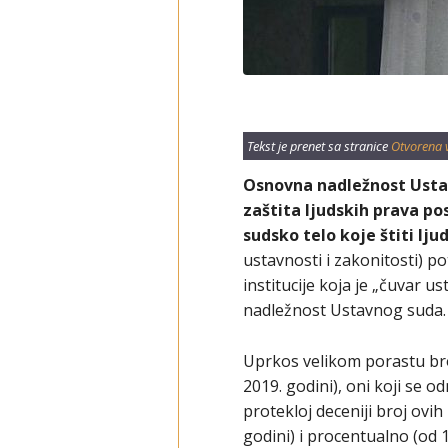
Tekst je prenet sa stranice
Otvorena 
Osnovna nadležnost Ustav
zaštita ljudskih prava po
sudsko telo koje štiti lj
ustavnosti i zakonitosti) p
institucije koja je „čuvar u
nadležnost Ustavnog suda.
Uprkos velikom porastu br
2019. godini), oni koji se 
protekloj deceniji broj ovi
godini) i procentualno (od