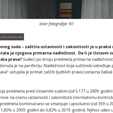
Izvor fotografije: N1
vrata pravosuđa.
nog suda – zaštita ustavnosti i zakonitosti je u praksi
stala je njegova primarna nadležnost. Da li je Ustavni su
udska prava?
Sudeći po broju predmeta primarna nadležnost
otisnuta je na periferiju. Nadležnost koja suštinski određuj
stava“ ustupila je primat zaštiti ljudskih prava (ustavna žalb
oja predmeta pred Ustavnim sudom (od 5.177 u 2009. godini
odnose na ocenu ustavnosti i zakonitosti (normativnu kontrolu
h predmeta kontinuirano se smanjuje i apsolutno (od 359 u 20
 11,65% u 2009. godini do 0,82% u 2019. godini). Njihov ud