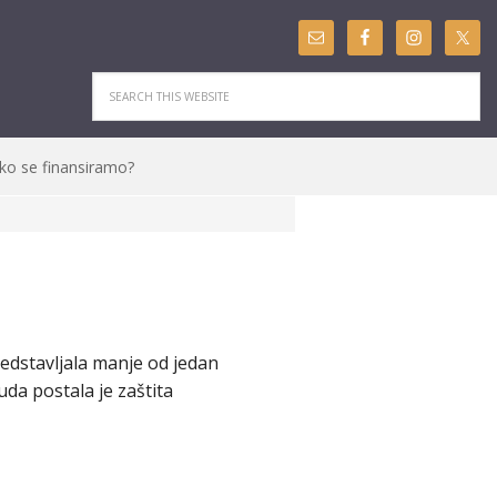
ko se finansiramo?
edstavljala manje od jedan
a postala je zaštita