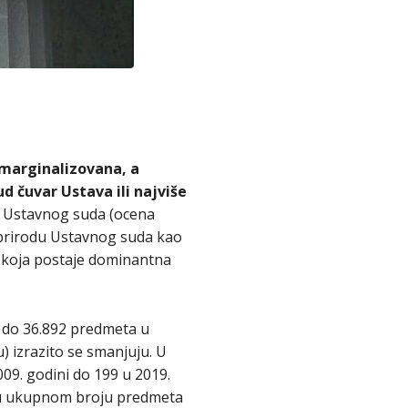
 marginalizovana, a
d čuvar Ustava ili najviše
 Ustavnog suda (ocena
e prirodu Ustavnog suda kao
a) koja postaje dominantna
 do 36.892 predmeta u
) izrazito se smanjuju. U
09. godini do 199 u 2019.
eo u ukupnom broju predmeta