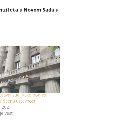
verziteta u Novom Sadu u
stavni sud: Kako podneti
 za ocenu ustavnosti?
, 2021
je vesti"