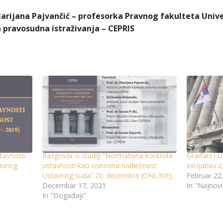
 Marijana Pajvančić – profesorka Pravnog fakulteta Uni
za pravosudna istraživanja – CEPRIS
tavnosti
Razgovor o studiji “Normativna kontrola
Građani i U
avnog
ustavnosti kao osnovna nadležnost
inicijativu
Ustavnog suda” 20. decembra (ONLINE)
Februar 22
Decembar 17, 2021
In "Najnovi
In "Događaji"