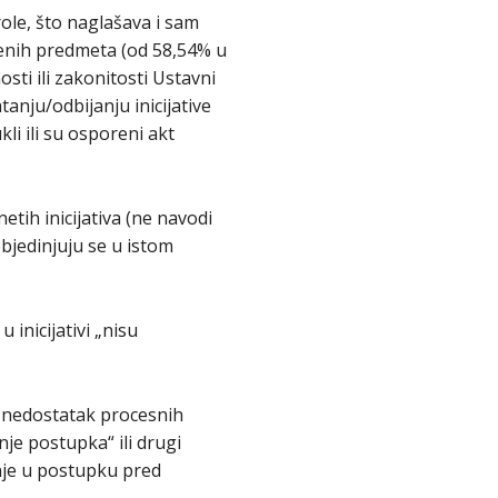
ole, što naglašava i sam
ešenih predmeta (od 58,54% u
osti ili zakonitosti Ustavni
anju/odbijanju inicijative
li ili su osporeni akt
etih inicijativa (ne navodi
objedinjuju se u istom
 inicijativi „nisu
. „nedostatak procesnih
je postupka“ ili drugi
nje u postupku pred