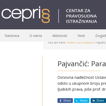
Naslovna
O nama
Aktivnosti
Vesti
Događa
You are here:
Home
/
Lični stavovi
/
Pajvanč
Pajvančić: Pa
Osnovna nadležnost Ustavnog
odsto u ukupnom broju pre
ljudskih prava, piše prof. d
Share
Share
Share