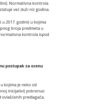
odini). Normativna kontrola
tatuje već duži niz godina.
6 u 2017. godini) u kojima
kupnog broja predmeta u
 normativna kontrola ispod
renu postupak za ocenu
 u kojima je neko od
noj inicijativi) pokrenuo
od ovlašćenih predlagača,