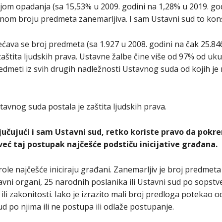
ncijom opadanja (sa 15,53% u 2009. godini na 1,28% u 2019. g
pnom broju predmeta zanemarljiva. I sam Ustavni sud to kons
ećava se broj predmeta (sa 1.927 u 2008. godini na čak 25.84
zaštita ljudskih prava. Ustavne žalbe čine više od 97% od u
edmeti iz svih drugih nadležnosti Ustavnog suda od kojih je
vnog suda postala je zaštita ljudskih prava.
jučujući i sam Ustavni sud, retko koriste pravo da pok
 već taj postupak najčešće podstiču inicijative građana.
le najčešće iniciraju građani. Zanemarljiv je broj predmeta
vni organi, 25 narodnih poslanika ili Ustavni sud po sopstve
li zakonitosti. Iako je izrazito mali broj predloga potekao 
d po njima ili ne postupa ili odlaže postupanje.