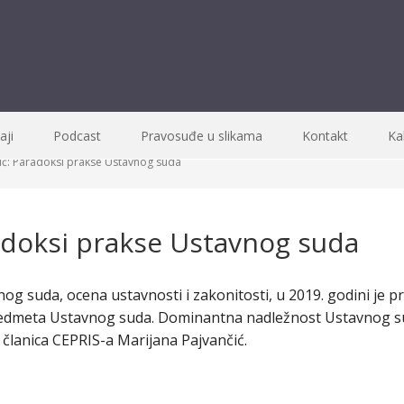
ji
Podcast
Pravosuđe u slikama
Kontakt
Ka
ić: Paradoksi prakse Ustavnog suda
radoksi prakse Ustavnog suda
 suda, ocena ustavnosti i zakonitosti, u 2019. godini je pr
dmeta Ustavnog suda. Dominantna nadležnost Ustavnog sud
r članica CEPRIS-a Marijana Pajvančić.