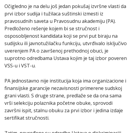
Očigledno je na delu još jedan pokušaj izvršne vlasti da
prvi izbor sudija i tužilaca suštinski izmesti iz
pravosudnih saveta u Pravosudnu akademiju (PA).
Predloženo rešenje kojem bi se stručnost i
osposobljenost kandidata koji se prvi put biraju na
sudijsku ili javnotužilačku funkciju, utvrđivalo isključivo
uverenjem PA o završenoj prethodnoj obuci, je
suprotno odredbama Ustava kojim je taj izbor poveren
VSS-u i VST-u.
PA jednostavno nije institucija koja ima organizacione i
finansijske garancije nezavisnosti primerene sudskoj
grani vlasti. S druge strane, predlaže se da ona sama
vrši selekciju polaznika početne obuke, sprovodi
završni ispit, stalnu obuku za prvi izbor i jedina izdaje
sertifikat stručnosti.