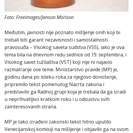
Foto: Freeimages/Janson Morison
Međutim, javnosti nije poznato mišljenje onih koji bi
trebali biti garant nezavisnosti i samostalnosti
pravosuđa – Visokog saveta sudstva (VSS), iako je ova
tema bila na dnevnom redu sednice od 19. septembra, i
Visokog savet tužilaštva (VST) koji nije ni najavio
razmatranje ove teme. Ministarstvo pravde (MP) je,
godinu dana po isteku roka za njegovo donošenje,
pripremilo tekst pomenutog Nacrta zakona i
predstavilo ga Radnoj grupi koja je trebala da ga izradi
u neprihvatljivo kratkom roku i u odsustvu svih
zainteresovanih strana.
MP je tako izrađeni zakonski tekst hitno uputilo
Venecijanskoj komisiji na mišljenje i objavilo ga na svom