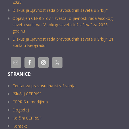
2025
Diskusija „Javnost rada pravosudnih saveta u Srbiji“
Objavljen CEPRIS-ov “Izveštaj o javnosti rada Visokog
saveta sudstva i Visokog saveta tužilaštva” za 2025.
godinu
Diskusija „Javnost rada pravosudnih saveta u Srbiji” 21.
aprila u Beogradu
STRANICE:
Centar za pravosudna istraživanja
“Slučaj CEPRIS”
CEPRIS u medijima
Događaji
Ko čini CEPRIS?
Kontakt