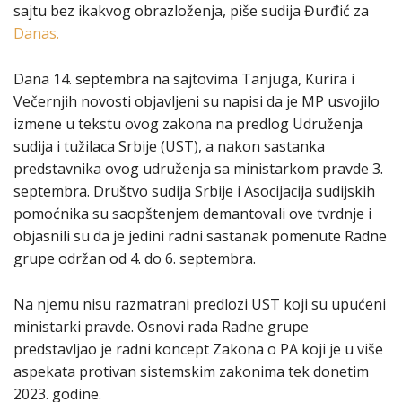
sajtu bez ikakvog obrazloženja, piše sudija Đurđić za
Danas.
Dana 14. septembra na sajtovima Tanjuga, Kurira i
Večernjih novosti objavljeni su napisi da je MP usvojilo
izmene u tekstu ovog zakona na predlog Udruženja
sudija i tužilaca Srbije (UST), a nakon sastanka
predstavnika ovog udruženja sa ministarkom pravde 3.
septembra. Društvo sudija Srbije i Asocijacija sudijskih
pomoćnika su saopštenjem demantovali ove tvrdnje i
objasnili su da je jedini radni sastanak pomenute Radne
grupe održan od 4. do 6. septembra.
Na njemu nisu razmatrani predlozi UST koji su upućeni
ministarki pravde. Osnovi rada Radne grupe
predstavljao je radni koncept Zakona o PA koji je u više
aspekata protivan sistemskim zakonima tek donetim
2023. godine.