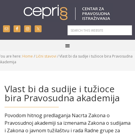
You are here:
Home
/
Lični stavovi
/
Vlast bi da sudije i tužioce bira Pravosudna
akademija
Vlast bi da sudije i tužioce
bira Pravosudna akademija
Povodom hitnog predlaganja Nacrta Zakona o
Pravosudnoj akademiji sa izmenama Zakona o sudijama
i Zakona o javnom tužilaštvu i rada Radne grupe za