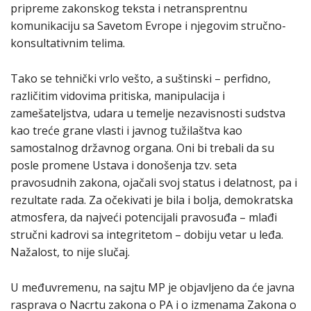
pripreme zakonskog teksta i netransprentnu
komunikaciju sa Savetom Evrope i njegovim stručno-
konsultativnim telima.
Tako se tehnički vrlo vešto, a suštinski – perfidno,
različitim vidovima pritiska, manipulacija i
zamešateljstva, udara u temelje nezavisnosti sudstva
kao treće grane vlasti i javnog tužilaštva kao
samostalnog državnog organa. Oni bi trebali da su
posle promene Ustava i donošenja tzv. seta
pravosudnih zakona, ojačali svoj status i delatnost, pa i
rezultate rada. Za očekivati je bila i bolja, demokratska
atmosfera, da najveći potencijali pravosuđa – mlađi
stručni kadrovi sa integritetom – dobiju vetar u leđa.
Nažalost, to nije slučaj.
U međuvremenu, na sajtu MP je objavljeno da će javna
rasprava o Nacrtu zakona o PA i o izmenama Zakona o