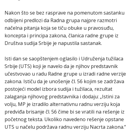
Nakon što se bez rasprave na pomenutom sastanku
odbijeni predlozi da Radna grupa najpre razmotri
načelna pitanja koja se tiču obuke u pravosuđu,
koncepta i principa zakona, članica radne grupe iz
Društva sudija Srbije je napustila sastanak.
Isti dan se saopštenjem oglasilo i Udruženja tužilaca
Srbije (UTS) koji je navelo da je njihov predstavnik
učestvovao u radu Radne grupe u izradi radne verzije
zakona. Ističu da je unošenje čl. 56 kojim se zadržava
postojeći model izbora sudija i tužilaca, rezultat
zalaganja njihovog predstavnika i dodaju: „Istini za
volju, MP je izradilo alternativnu radnu verziju koja
predviđa brisanje čl. 56 čime bi se vratili na rešenje iz
početnog teksta. Ukoliko navedeno rešenje opstane
UTS u načelu podržava radnu verziju Nacrta zakona.“