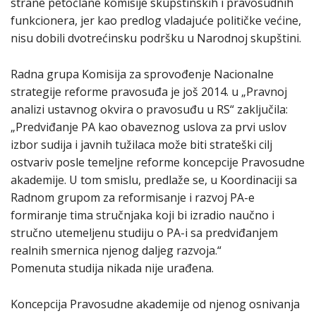
strane petočlane komisije skupštinskih i pravosudnih
funkcionera, jer kao predlog vladajuće političke većine,
nisu dobili dvotrećinsku podršku u Narodnoj skupštini.
Radna grupa Komisija za sprovođenje Nacionalne
strategije reforme pravosuđa je još 2014. u „Pravnoj
analizi ustavnog okvira o pravosuđu u RS“ zaključila:
„Predviđanje PA kao obaveznog uslova za prvi uslov
izbor sudija i javnih tužilaca može biti strateški cilj
ostvariv posle temeljne reforme koncepcije Pravosudne
akademije. U tom smislu, predlaže se, u Koordinaciji sa
Radnom grupom za reformisanje i razvoj PA-e
formiranje tima stručnjaka koji bi izradio naučno i
stručno utemeljenu studiju o PA-i sa predviđanjem
realnih smernica njenog daljeg razvoja.“
Pomenuta studija nikada nije urađena.
Koncepcija Pravosudne akademije od njenog osnivanja