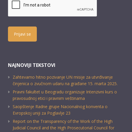
Prijavi se
NAJNOVIJI TEKSTOVI
Zahtevamo hitno pozivanje UN misije za utvrđivanje
činjenica o zvučnom udaru na građane 15. marta 2025.
Pravni fakultet u Beogradu organizuje Intenzivni kurs o
pravosudnoj etici i pravnim veštinama
Saopštenje Radne grupe Nacionalnog konventa o
Evropskoj uniji za Poglavlje 23
Report on the Transparency of the Work of the High
Judicial Council and the High Prosecutorial Council for