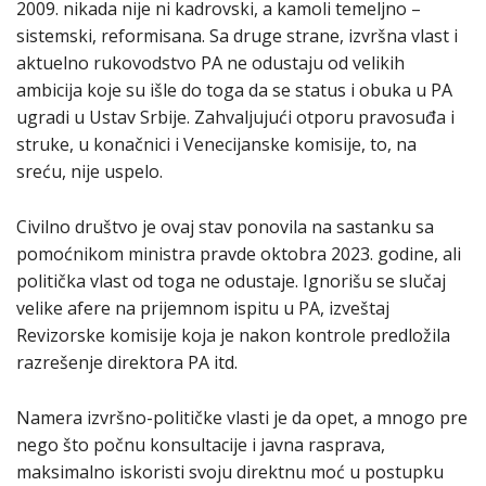
2009. nikada nije ni kadrovski, a kamoli temeljno –
sistemski, reformisana. Sa druge strane, izvršna vlast i
aktuelno rukovodstvo PA ne odustaju od velikih
ambicija koje su išle do toga da se status i obuka u PA
ugradi u Ustav Srbije. Zahvaljujući otporu pravosuđa i
struke, u konačnici i Venecijanske komisije, to, na
sreću, nije uspelo.
Civilno društvo je ovaj stav ponovila na sastanku sa
pomoćnikom ministra pravde oktobra 2023. godine, ali
politička vlast od toga ne odustaje. Ignorišu se slučaj
velike afere na prijemnom ispitu u PA, izveštaj
Revizorske komisije koja je nakon kontrole predložila
razrešenje direktora PA itd.
Namera izvršno-političke vlasti je da opet, a mnogo pre
nego što počnu konsultacije i javna rasprava,
maksimalno iskoristi svoju direktnu moć u postupku