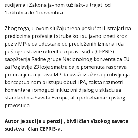
sudijama i Zakona javnom tužilaštvu trajati od
1.oktobra do 1.novembra.
Zbog toga, u ovom slučaju treba poslušati i istrajati na
predlozima profesije i struke koji su javno izneti kroz
poziv MP-e da odustane od predloženih izmena i da
poštuje ustavne odredbe o pravosuđu (CEPRIS) i
saopštenja Radne grupe Nacionolnog konventa za EU
za Poglavlje 23 koje smatra da je pomenuta rasprava
preuranjena i poziva MP da uvaži izražena protivljenja
konceptualnom pristupu obuci i PA, zaista razmotri
komentare i omogući inkluzivni dijalog u skladu sa
standardima Saveta Evrope, ali i potrebama srpskog
pravosuđa.
Autor je sudija u penziji, bivši član Visokog saveta
sudstva i član CEPRIS-a.