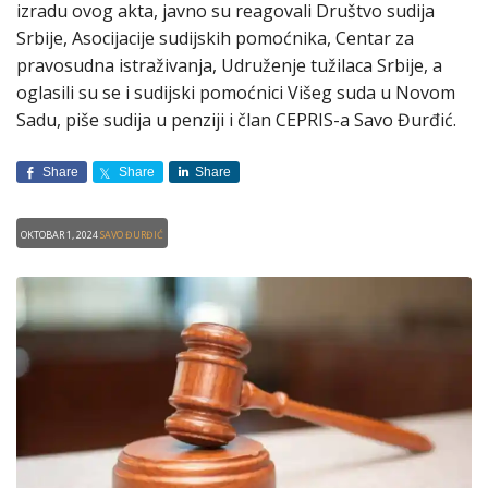
izradu ovog akta, javno su reagovali Društvo sudija
Srbije, Asocijacije sudijskih pomoćnika, Centar za
pravosudna istraživanja, Udruženje tužilaca Srbije, a
oglasili su se i sudijski pomoćnici Višeg suda u Novom
Sadu, piše sudija u penziji i član CEPRIS-a Savo Đurđić.
Share
Share
Share
Oktobar 1, 2024
Savo Đurđić