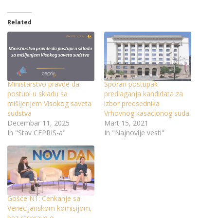
Related
Ministarstvo pravde da
Sporan postupak
postupi u skladu sa
predlaganja kandidata za
mišljenjem Visokog saveta
izbor predsednika
sudstva
Vrhovnog kasacionog suda
Decembar 11, 2025
Mart 15, 2021
In "Stav CEPRIS-a"
In "Najnovije vesti"
Gošće N1: Cenkanje sa
Venecijanskom komisijom,
bez rasprave o