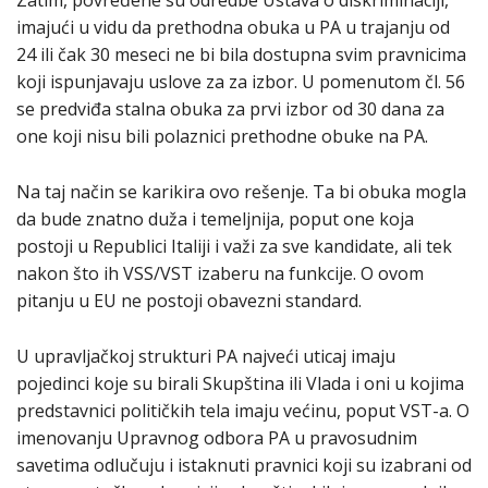
Zatim, povređene su odredbe Ustava o diskriminaciji,
imajući u vidu da prethodna obuka u PA u trajanju od
24 ili čak 30 meseci ne bi bila dostupna svim pravnicima
koji ispunjavaju uslove za za izbor. U pomenutom čl. 56
se predviđa stalna obuka za prvi izbor od 30 dana za
one koji nisu bili polaznici prethodne obuke na PA.
Na taj način se karikira ovo rešenje. Ta bi obuka mogla
da bude znatno duža i temeljnija, poput one koja
postoji u Republici Italiji i važi za sve kandidate, ali tek
nakon što ih VSS/VST izaberu na funkcije. O ovom
pitanju u EU ne postoji obavezni standard.
U upravljačkoj strukturi PA najveći uticaj imaju
pojedinci koje su birali Skupština ili Vlada i oni u kojima
predstavnici političkih tela imaju većinu, poput VST-a. O
imenovanju Upravnog odbora PA u pravosudnim
savetima odlučuju i istaknuti pravnici koji su izabrani od