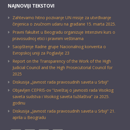
NAJNOVIJI TEKSTOVI
Zahtevamo hitno pozivanje UN misije za utvrđivanje
činjenica o zvučnom udaru na građane 15. marta 2025.
Pravni fakultet u Beogradu organizuje Intenzivni kurs o
pravosudnoj etici i pravnim veštinama
Saopštenje Radne grupe Nacionalnog konventa o
Evropskoj uniji za Poglavlje 23
Report on the Transparency of the Work of the High
Judicial Council and the High Prosecutorial Council for
2025
Diskusija „Javnost rada pravosudnih saveta u Srbiji“
Objavljen CEPRIS-ov “Izveštaj o javnosti rada Visokog
saveta sudstva i Visokog saveta tužilaštva” za 2025.
godinu
Diskusija „Javnost rada pravosudnih saveta u Srbiji” 21.
aprila u Beogradu