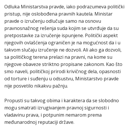
Odluka Ministarstva pravde, iako podrazumeva politički
pristup, nije oslobođena pravnih kautela. Ministar
pravde o izručenju odlučuje samo na osnovu
pravnosnažnog rešenja suda kojim se utvrđuje da su
pretpostavke za izručenje ispunjene. Politički aspekt
njegovih ovlašćenja ograničen je na mogućnost da i u
takvom slučaju izručenje ne dozvoli. Ali ako ga dozvoli,
sa političkog terena prelazi na pravni, na kome su
njegove obaveze striktno propisane zakonom. Kao što
smo naveli, političkoj prirodi krivičnog dela, opasnosti
od torture i suđenju u odsustvu, Ministarstvo pravde
nije posvetilo nikakvu pažnju.
Propusti su takvog obima i karaktera da se slobodno
mogu smatrati izrugivanjem pravnoj sigurnosti i
vladavinu prava, i potpunim nemarom prema
međunarodnoj reputaciji države.