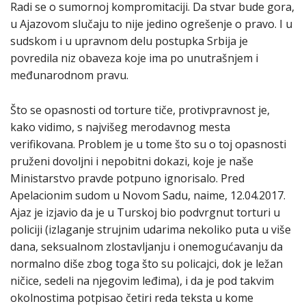
Radi se o sumornoj kompromitaciji. Da stvar bude gora,
u Ajazovom slučaju to nije jedino ogrešenje o pravo. I u
sudskom i u upravnom delu postupka Srbija je
povredila niz obaveza koje ima po unutrašnjem i
međunarodnom pravu.
Što se opasnosti od torture tiče, protivpravnost je,
kako vidimo, s najvišeg merodavnog mesta
verifikovana. Problem je u tome što su o toj opasnosti
pruženi dovoljni i nepobitni dokazi, koje je naše
Ministarstvo pravde potpuno ignorisalo. Pred
Apelacionim sudom u Novom Sadu, naime, 12.04.2017.
Ajaz je izjavio da je u Turskoj bio podvrgnut torturi u
policiji (izlaganje strujnim udarima nekoliko puta u više
dana, seksualnom zlostavljanju i onemogućavanju da
normalno diše zbog toga što su policajci, dok je ležan
ničice, sedeli na njegovim leđima), i da je pod takvim
okolnostima potpisao četiri reda teksta u kome