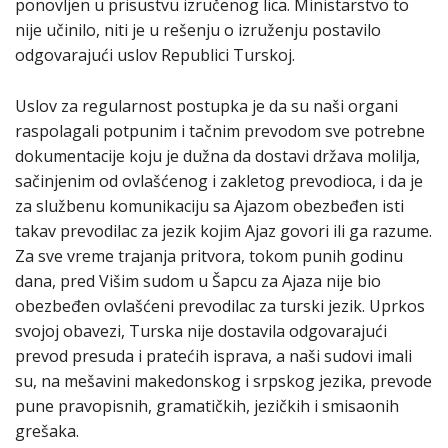
ponovljen u prisustvu izručenog lica. Ministarstvo to
nije učinilo, niti je u rešenju o izruženju postavilo
odgovarajući uslov Republici Turskoj.
Uslov za regularnost postupka je da su naši organi
raspolagali potpunim i tačnim prevodom sve potrebne
dokumentacije koju je dužna da dostavi država molilja,
sačinjenim od ovlašćenog i zakletog prevodioca, i da je
za službenu komunikaciju sa Ajazom obezbeđen isti
takav prevodilac za jezik kojim Ajaz govori ili ga razume.
Za sve vreme trajanja pritvora, tokom punih godinu
dana, pred Višim sudom u Šapcu za Ajaza nije bio
obezbeđen ovlašćeni prevodilac za turski jezik. Uprkos
svojoj obavezi, Turska nije dostavila odgovarajući
prevod presuda i pratećih isprava, a naši sudovi imali
su, na mešavini makedonskog i srpskog jezika, prevode
pune pravopisnih, gramatičkih, jezičkih i smisaonih
grešaka.