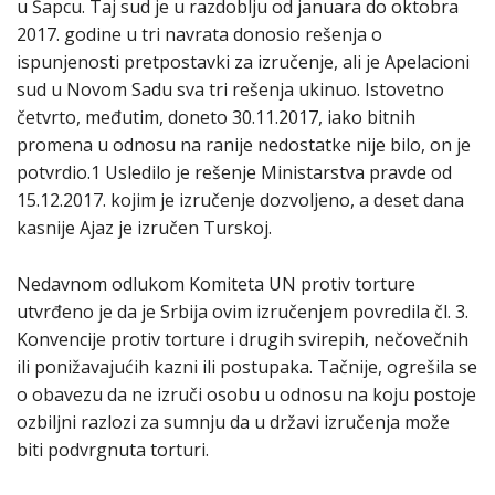
u Šapcu. Taj sud je u razdoblju od januara do oktobra
2017. godine u tri navrata donosio rešenja o
ispunjenosti pretpostavki za izručenje, ali je Apelacioni
sud u Novom Sadu sva tri rešenja ukinuo. Istovetno
četvrto, međutim, doneto 30.11.2017, iako bitnih
promena u odnosu na ranije nedostatke nije bilo, on je
potvrdio.1 Usledilo je rešenje Ministarstva pravde od
15.12.2017. kojim je izručenje dozvoljeno, a deset dana
kasnije Ajaz je izručen Turskoj.
Nedavnom odlukom Komiteta UN protiv torture
utvrđeno je da je Srbija ovim izručenjem povredila čl. 3.
Konvencije protiv torture i drugih svirepih, nečovečnih
ili ponižavajućih kazni ili postupaka. Tačnije, ogrešila se
o obavezu da ne izruči osobu u odnosu na koju postoje
ozbiljni razlozi za sumnju da u državi izručenja može
biti podvrgnuta torturi.