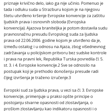
priznaje krivično delo, iako ga nije učinio. Pomenuo je
tada i odluku suda u Strazburu kojom je na njegovu
štetu utvrđeno kršenje Evropske konvencije za zaštitu
ljudskih prava i osnovnih sloboda (Evropska
konvencija). Ajazova braniteljka je potom dostavila sudu
pravnosnažnu presudu Evropskog suda za ljudska
prava od 22.06.2006. godine kojom je utvrđeno da je,
između ostalog i u odnosu na Ajaza, zbog višednevnog
zadržavanja u policijskom pritvoru bez sudske kontrole
i prava na pravni lek, Republika Turska povredila čl. 5.
st. 3. i 4. Evropske konvencije.2 Sve se odnosilo na
postupak koji je prethodio donošenju presude radi
čijeg izvršenja je traženo izručenje.3
Evropski sud za ljudska prava, u vezi sa čl. 3. Evropske
konvencije, primenjuje u praksi opšte principe o
postojanju stvarne opasnosti od zlostavljanja, o
prošlom zlostavljanju kao indikatoru opasnosti i o