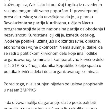
traženog lica, čak i ako bi položaj tog lica iz navedenih
razloga mogao biti samo pogoršan. U prvostepenoj
presudi turskog suda utvrđuje se da je „u pitanju
Revolucionarna partija Kurdistana, u čijem Nacrtu
programa stoji da je to nacionalna partija oslobođenja i
nezavisnosti Kurdistana, čiji cilj je, između ostalog,
„vođenje politike, uzimajući u obzir državne, oblasne,
ekonomske i vojne okolnosti“. Nema sumnje, dakle, da
se radi o političkom krivičnom delu koje ima i odlike
organizovanog kriminala. I komparativno krivično delo
iz čl. 319. Krivičnog zakonika Republike Srbije spada u
politika krivična dela i dela organizovanog kriminala.
Pored toga, nije ispunjen nijedan od uslova propisanih
u našem ZMPPKS:
– da država molilja da garancije da će postupak biti
ponovljen u prisustvu izručenog lica ukoliko je ono