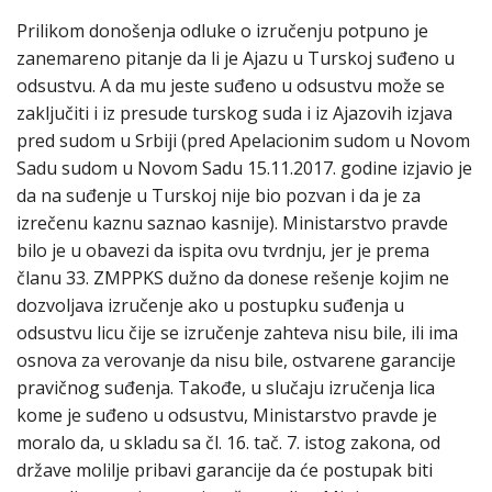
Prilikom donošenja odluke o izručenju potpuno je
zanemareno pitanje da li je Ajazu u Turskoj suđeno u
odsustvu. A da mu jeste suđeno u odsustvu može se
zaključiti i iz presude turskog suda i iz Ajazovih izjava
pred sudom u Srbiji (pred Apelacionim sudom u Novom
Sadu sudom u Novom Sadu 15.11.2017. godine izjavio je
da na suđenje u Turskoj nije bio pozvan i da je za
izrečenu kaznu saznao kasnije). Ministarstvo pravde
bilo je u obavezi da ispita ovu tvrdnju, jer je prema
članu 33. ZMPPKS dužno da donese rešenje kojim ne
dozvoljava izručenje ako u postupku suđenja u
odsustvu licu čije se izručenje zahteva nisu bile, ili ima
osnova za verovanje da nisu bile, ostvarene garancije
pravičnog suđenja. Takođe, u slučaju izručenja lica
kome je suđeno u odsustvu, Ministarstvo pravde je
moralo da, u skladu sa čl. 16. tač. 7. istog zakona, od
države molilje pribavi garancije da će postupak biti