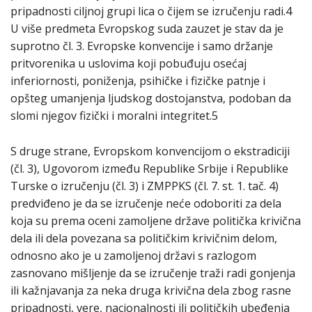
pripadnosti ciljnoj grupi lica o čijem se izručenju radi.4
U više predmeta Evropskog suda zauzet je stav da je
suprotno čl. 3. Evropske konvencije i samo držanje
pritvorenika u uslovima koji pobuđuju osećaj
inferiornosti, poniženja, psihičke i fizičke patnje i
opšteg umanjenja ljudskog dostojanstva, podoban da
slomi njegov fizički i moralni integritet.5
S druge strane, Evropskom konvencijom o ekstradiciji
(čl. 3), Ugovorom između Republike Srbije i Republike
Turske o izručenju (čl. 3) i ZMPPKS (čl. 7. st. 1. tač. 4)
predviđeno je da se izručenje neće odoboriti za dela
koja su prema oceni zamoljene države politička krivična
dela ili dela povezana sa političkim krivičnim delom,
odnosno ako je u zamoljenoj državi s razlogom
zasnovano mišljenje da se izručenje traži radi gonjenja
ili kažnjavanja za neka druga krivična dela zbog rasne
pripadnosti, vere, nacionalnosti ili političkih ubeđenja