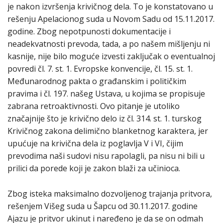
je nakon izvršenja krivičnog dela. To je konstatovano u
rešenju Apelacionog suda u Novom Sadu od 15.11.2017.
godine. Zbog nepotpunosti dokumentacije i
neadekvatnosti prevoda, tada, a po našem mišljenju ni
kasnije, nije bilo moguće izvesti zaključak o eventualnoj
povredi čl. 7. st. 1. Evropske konvencije, čl. 15. st. 1.
Međunarodnog pakta o građanskim i političkim
pravima i čl. 197. našeg Ustava, u kojima se propisuje
zabrana retroaktivnosti. Ovo pitanje je utoliko
značajnije što je krivično delo iz čl. 314. st. 1. turskog
Krivičnog zakona delimično blanketnog karaktera, jer
upućuje na krivična dela iz poglavlja V i VI, čijim
prevodima naši sudovi nisu rapolagli, pa nisu ni bili u
prilici da porede koji je zakon blaži za učinioca.
Zbog isteka maksimalno dozvoljenog trajanja pritvora,
rešenjem Višeg suda u Šapcu od 30.11.2017. godine
Ajazu je pritvor ukinut i naređeno je da se on odmah