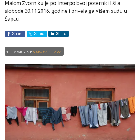
Malom Zvorniku je po Interpolovoj poternici lišila
slobode 30.11.2016. godine i privela ga Višem sudu u
Šapcu.
Share
Share
Share
Septembar 17, 2019
Slobodan Beljanski