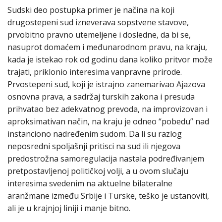
Sudski deo postupka primer je načina na koji
drugostepeni sud izneverava sopstvene stavove,
prvobitno pravno utemeljene i dosledne, da bi se,
nasuprot domaćem i međunarodnom pravu, na kraju,
kada je istekao rok od godinu dana koliko pritvor može
trajati, priklonio interesima vanpravne prirode.
Prvostepeni sud, koji je istrajno zanemarivao Ajazova
osnovna prava, a sadržaj turskih zakona i presuda
prihvatao bez adekvatnog prevoda, na improvizovan i
aproksimativan način, na kraju je odneo “pobedu” nad
instanciono nadređenim sudom. Da li su razlog
neposredni spoljašnji pritisci na sud ili njegova
predostrožna samoregulacija nastala podređivanjem
pretpostavljenoj političkoj volji, a u ovom slučaju
interesima svedenim na aktuelne bilateralne
aranžmane između Srbije i Turske, teško je ustanoviti,
ali je u krajnjoj liniji i manje bitno.