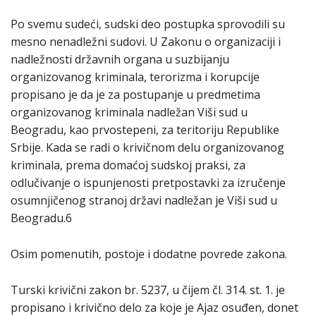
Po svemu sudeći, sudski deo postupka sprovodili su
mesno nenadležni sudovi. U Zakonu o organizaciji i
nadležnosti državnih organa u suzbijanju
organizovanog kriminala, terorizma i korupcije
propisano je da je za postupanje u predmetima
organizovanog kriminala nadležan Viši sud u
Beogradu, kao prvostepeni, za teritoriju Republike
Srbije. Kada se radi o krivičnom delu organizovanog
kriminala, prema domaćoj sudskoj praksi, za
odlučivanje o ispunjenosti pretpostavki za izručenje
osumnjičenog stranoj državi nadležan je Viši sud u
Beogradu.6
Osim pomenutih, postoje i dodatne povrede zakona.
Turski krivični zakon br. 5237, u čijem čl. 314. st. 1. je
propisano i krivično delo za koje je Ajaz osuđen, donet