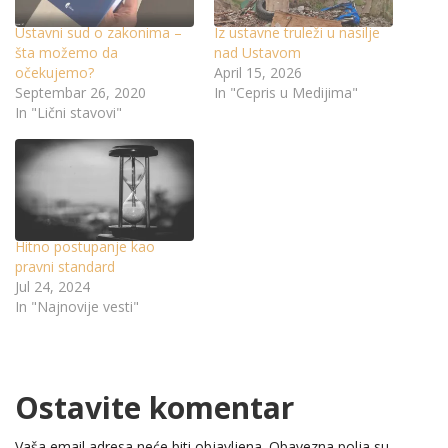
Ustavni sud o zakonima –
Iz ustavne truleži u nasilje
šta možemo da
nad Ustavom
očekujemo?
April 15, 2026
Septembar 26, 2020
In "Cepris u Medijima"
In "Lični stavovi"
Hitno postupanje kao
pravni standard
Jul 24, 2024
In "Najnovije vesti"
Ostavite komentar
Vaša email adresa neće biti objavljena.
Obavezna polja su