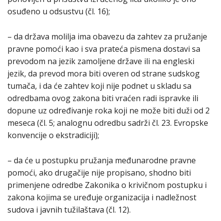
osuđeno u odsustvu (čl. 16);
– da država molilja ima obavezu da zahtev za pružanje
pravne pomoći kao i sva prateća pismena dostavi sa
prevodom na jezik zamoljene države ili na engleski
jezik, da prevod mora biti overen od strane sudskog
tumača, i da će zahtev koji nije podnet u skladu sa
odredbama ovog zakona biti vraćen radi ispravke ili
dopune uz određivanje roka koji ne može biti duži od 2
meseca (čl. 5; analognu odredbu sadrži čl. 23. Evropske
konvencije o ekstradiciji);
– da će u postupku pružanja međunarodne pravne
pomoći, ako drugačije nije propisano, shodno biti
primenjene odredbe Zakonika o krivičnom postupku i
zakona kojima se uređuje organizacija i nadležnost
sudova i javnih tužilaštava (čl. 12).