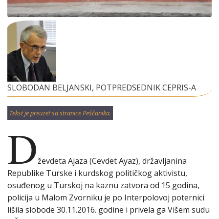
SLOBODAN BELJANSKI, POTPREDSEDNIK CEPRIS-A
Tekst je preuzet sa stranice Peščanika.
D
ževdeta Ajaza (Cevdet Ayaz), državljanina
Republike Turske i kurdskog političkog aktivistu,
osuđenog u Turskoj na kaznu zatvora od 15 godina,
policija u Malom Zvorniku je po Interpolovoj poternici
lišila slobode 30.11.2016. godine i privela ga Višem sudu