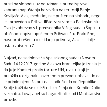
pusti na slobodu, uz oduzimanje putne isprave i
zabranu napuštanja boravišta na teritoriji Banje
Koviljače. Ajaz, međutim, nije pušten na slobodu, nego
je sproveden u Prihvatilište za strance u Padinskoj skeli.
Ovo je zahtevao v.f. predsednika Višeg suda u Šapcu u
običnom dopisu upućenom Prihvatilištu. Praktično,
nasuprot rešenju o ukidanju pritvora, Ajaz je i dalje
ostao zatvoren!7
Najzad, na sednici veća Apelacionog suda u Novom
Sadu 14.12.2017. godine Ajazova braniteljka je iznela je
da ju je Komitet protiv torture UN, u aktu koji je
priložila u originalu i overenom prevodu, obavestio da
je primio njenu žalbu i da je odlučio da od Republike
Srbije traži da se uzdrži od izručenja dok Komitet žalbu
razmatra. I ovaj apel su bagatelisali i sud i Ministarstvo
pravde.