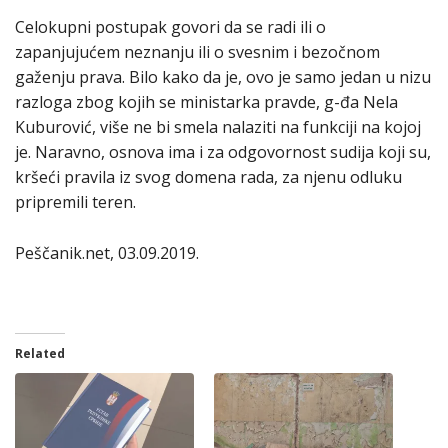
Celokupni postupak govori da se radi ili o
zapanjujućem neznanju ili o svesnim i bezočnom
gaženju prava. Bilo kako da je, ovo je samo jedan u nizu
razloga zbog kojih se ministarka pravde, g-đa Nela
Kuburović, više ne bi smela nalaziti na funkciji na kojoj
je. Naravno, osnova ima i za odgovornost sudija koji su,
kršeći pravila iz svog domena rada, za njenu odluku
pripremili teren.
Peščanik.net, 03.09.2019.
Related