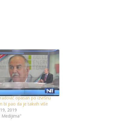
radović opasan po izvršnu
em bi pao da je takvih više
19, 2019
u Medijima"