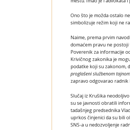
mestu. Imao je i advokata i
Ono što je možda ostalo ne
simbolizuje režim koji ne ra
Naime, prema prvim navodima
domaćem pravu ne postoji v
Poverenik za informacije od
Krivičnog zakonika je mogu
podatke koji su zakonom, 
proglašeni službenom tajno
zapravo odgovarao radnik K
Slučaj iz Krušika neodoljiv
su se javnosti obratili inf
tadašnjeg predsednika Vlad
uprkos činjenici da su bili o
SNS-a u nedozvoljenje radn