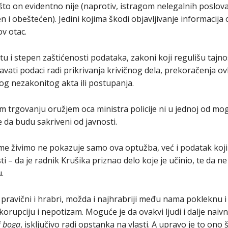
što on evidentno nije (naprotiv, istragom nelegalnih poslov
n i obeštećen). Jedini kojima škodi objavljivanje informacija
ov otac.
 i stepen zaštićenosti podataka, zakoni koji regulišu tajnost 
vati podaci radi prikrivanja krivičnog dela, prekoračenja ov
og nezakonitog akta ili postupanja.
 trgovanju oružjem oca ministra policije ni u jednoj od mog
 da budu sakriveni od javnosti.
 živimo ne pokazuje samo ova optužba, već i podatak koji 
i – da je radnik Krušika priznao delo koje je učinio, te da n
.
 pravični i hrabri, možda i najhrabriji među nama pokleknu i 
 korupciju i nepotizam. Moguće je da ovakvi ljudi i dalje naiv
i boga
, isključivo radi opstanka na vlasti. A upravo je to ono š