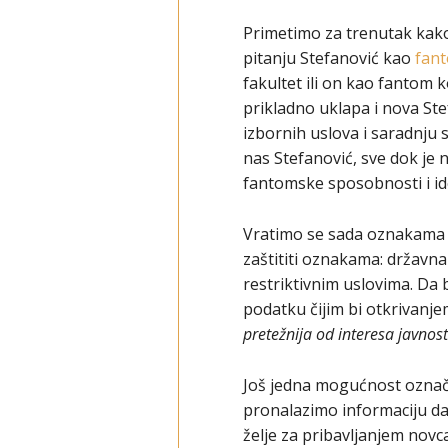
Primetimo za trenutak kak
pitanju Stefanović kao
fan
fakultet ili on kao fantom k
prikladno uklapa i nova St
izbornih uslova i saradnju
nas Stefanović, sve dok je n
fantomske sposobnosti i id
Vratimo se sada oznakama t
zaštititi oznakama: državna 
restriktivnim uslovima. Da 
podatku čijim bi otkrivanje
pretežnija od interesa javnos
Još jedna mogućnost označa
pronalazimo informaciju da 
želje za pribavljanjem novc