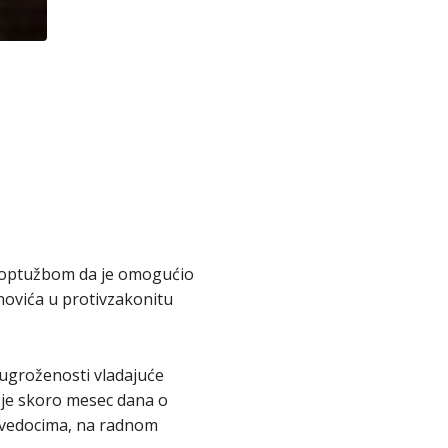
d optužbom da je omogućio
novića u protivzakonitu
a ugroženosti vladajuće
 je skoro mesec dana o
 svedocima, na radnom