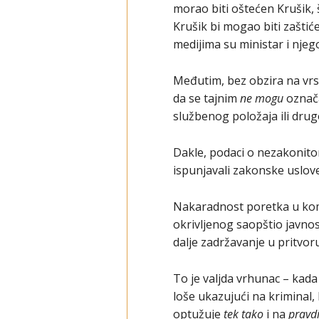
morao biti oštećen Krušik, 
Krušik bi mogao biti zaštiće
medijima su ministar i njeg
Međutim, bez obzira na vrstu
da se tajnim
ne mogu
označa
službenog položaja ili drug
Dakle, podaci o nezakonitom
ispunjavali zakonske uslove
Nakaradnost poretka u kome
okrivljenog saopštio javnost
dalje zadržavanje u pritvoru
To je valjda vrhunac – kada
loše ukazujući na kriminal,
optužuje
tek tako
i na
pravd