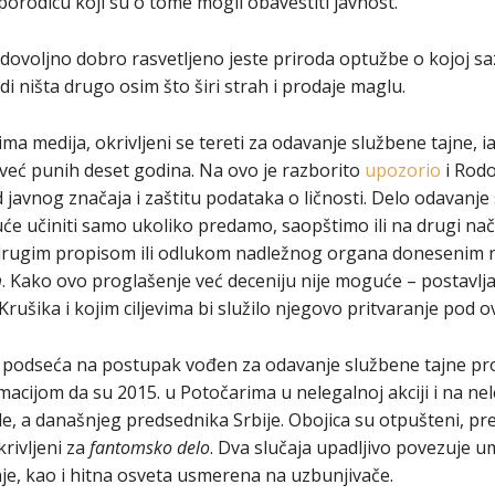
 porodicu koji su o tome mogli obavestiti javnost.
dovoljno dobro rasvetljeno jeste priroda optužbe o kojoj sa
di ništa drugo osim što širi strah i prodaje maglu.
 medija, okrivljeni se tereti za odavanje službene tajne, i
eć punih deset godina. Na ovo je razborito
upozorio
i Rodo
 javnog značaja i zaštitu podataka o ličnosti. Delo odavanje 
će učiniti samo ukoliko predamo, saopštimo ili na drugi na
drugim propisom ili odlukom nadležnog organa donesenim
m
. Kako ovo proglašenje već deceniju nije moguće – postavlja 
rušika i kojim ciljevima bi služilo njegovo pritvaranje pod
o podseća na postupak vođen za odavanje službene tajne proti
ormacijom da su 2015. u Potočarima u nelegalnoj akciji i na 
e, a današnjeg predsednika Srbije. Obojica su otpušteni, pr
krivljeni za
fantomsko delo
. Dva slučaja upadljivo povezuje u
je, kao i hitna osveta usmerena na uzbunjivače.