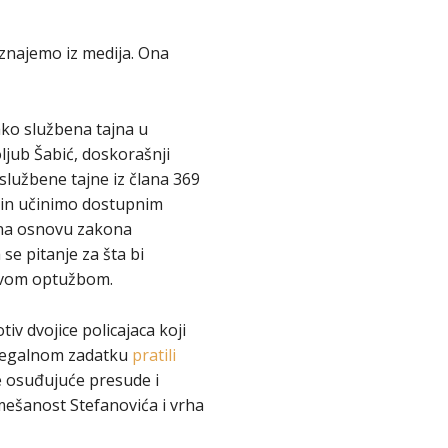
znajemo iz medija. Ona
ako službena tajna u
ljub Šabić, doskorašnji
službene tajne iz člana 369
čin učinimo dostupnim
 na osnovu zakona
se pitanje za šta bi
 ovom optužbom.
v dvojice policajaca koji
nelegalnom zadatku
pratili
e osuđujuće presude i
mešanost Stefanovića i vrha