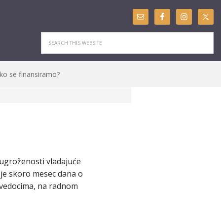
ko se finansiramo?
a ugroženosti vladajuće
 je skoro mesec dana o
 svedocima, na radnom