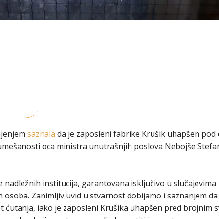
šnjenjem
saznala
da je zaposleni fabrike Krušik uhapšen po
o umešanosti oca ministra unutrašnjih poslova Nebojše Stefa
e nadležnih institucija, garantovana isključivo u slučajevim
h osoba. Zanimljiv uvid u stvarnost dobijamo i saznanjem da
 ćutanja, iako je zaposleni Krušika uhapšen pred brojnim