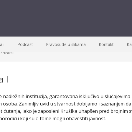
ji
Podcast
Pravosuđe u slikama
Kontakt
Ka
 Krušika I
a I
e nadležnih institucija, garantovana isključivo u slučajevim
h osoba. Zanimljiv uvid u stvarnost dobijamo i saznanjem da
 ćutanja, iako je zaposleni Krušika uhapšen pred brojnim
 porodicu koji su o tome mogli obavestiti javnost.