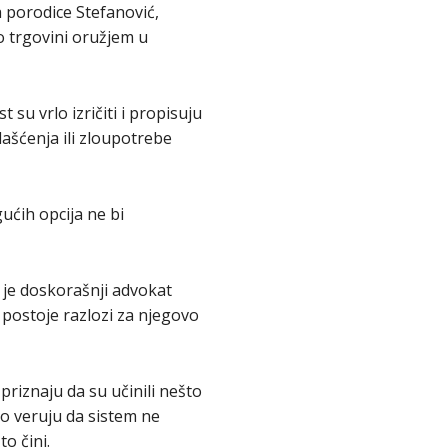
a porodice Stefanović,
 o trgovini oružjem u
su vrlo izričiti i propisuju
lašćenja ili zloupotrebe
ućih opcija ne bi
je doskorašnji advokat
e postoje razlozi za njegovo
priznaju da su učinili nešto
no veruju da sistem ne
to čini.