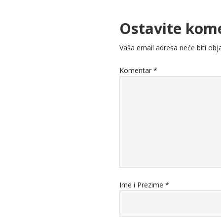
Ostavite kom
Vaša email adresa neće biti obja
Komentar
*
Ime i Prezime
*