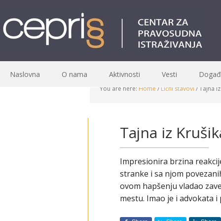
Naslovna
O nama
Aktivnosti
Vesti
Događa
You are here:
Home
/
Lični stavovi
/
Tajna iz
Tajna iz Krušik
Impresionira brzina reakcij
stranke i sa njom povezani
ovom hapšenju vladao zavet
mestu. Imao je i advokata i