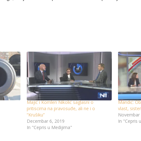
Majić i Komlen Nikolić saglasni o
Mandić: Ob
pritiscima na pravosuđe, ali ne i o
vlast, sist
“Krušiku”
Novembar 
Decembar 6, 2019
In "Cepris 
In "Cepris u Medijima"