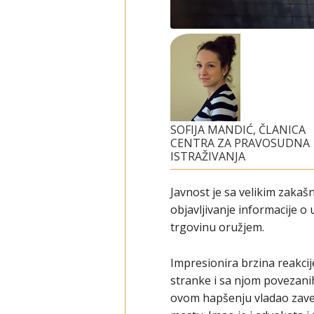
SOFIJA MANDIĆ, ČLANICA
CENTRA ZA PRAVOSUDNA
ISTRAŽIVANJA
Javnost je sa velikim zaka
objavljivanje informacije 
trgovinu oružjem.
Impresionira brzina reakcij
stranke i sa njom povezani
ovom hapšenju vladao zavet