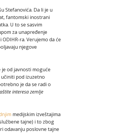
Stefanovića. Da li je u
t, fantomski inostrani
utka. U to se sasvim
pom za unapređenje
 i ODIHR-ra. Verujemo da će
spoljavaju njegove
 je od javnosti moguće
 učiniti pod izuzetno
otrebno je da se radi o
aštite interesa zemlje
dnjim
medijskim izveštajima
službene tajne) i to zbog
pri odavanju poslovne tajne