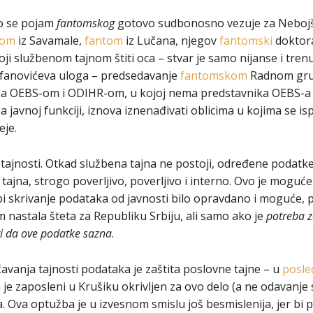
o se pojam
fantomskog
gotovo sudbonosno vezuje za Nebojšu 
tom
iz Savamale,
fantom
iz Lučana, njegov
fantomski
doktora
oji službenom tajnom štiti oca – stvar je samo nijanse i tren
efanovićeva uloga – predsedavanje
fantomskom
Radnom gru
 sa OEBS-om i ODIHR-om, u kojoj nema predstavnika OEBS-a
a javnoj funkciji, iznova iznenađivati oblicima u kojima se i
eje.
ajnosti. Otkad službena tajna ne postoji, određene podatke
tajna, strogo poverljivo, poverljivo i interno. Ovo je moguće
bi skrivanje podataka od javnosti bilo opravdano i moguće, p
m nastala šteta za Republiku Srbiju, ali samo ako je
potreba z
ti da ove podatke sazna
.
vanja tajnosti podataka je zaštita poslovne tajne – u
posle
je zaposleni u Krušiku okrivljen za ovo delo (a ne odavanje 
a. Ova optužba je u izvesnom smislu još besmislenija, jer bi 