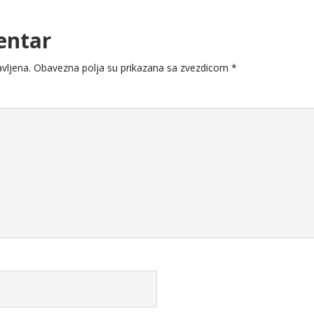
entar
vljena.
Obavezna polja su prikazana sa zvezdicom
*