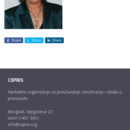
Share
Share
Share
CEPRIS
Nevladina organizacija za proučavanje, istraživanje i obuku u
pravosuđu
Beograd, Njegoševa 22
tel:011/451 3051
info@cepris.org