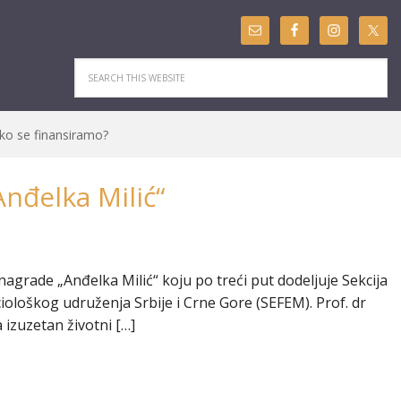
ko se finansiramo?
nđelka Milić“
nagrade „Anđelka Milić“ koju po treći put dodeljuje Sekcija
ciološkog udruženja Srbije i Crne Gore (SEFEM). Prof. dr
izuzetan životni […]