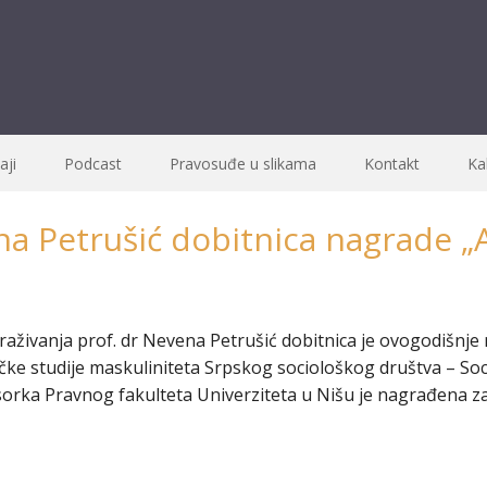
ji
Podcast
Pravosuđe u slikama
Kontakt
Ka
na Petrušić dobitnica nagrade „A
raživanja prof. dr Nevena Petrušić dobitnica je ovogodišnje 
itičke studije maskuliniteta Srpskog sociološkog društva – So
orka Pravnog fakulteta Univerziteta u Nišu je nagrađena za 