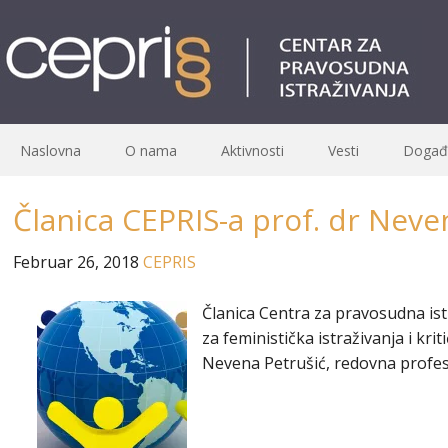
Naslovna
O nama
Aktivnosti
Vesti
Događa
Članica CEPRIS-a prof. dr Neve
Februar 26, 2018
CEPRIS
Članica Centra za pravosudna ist
za feministička istraživanja i kr
Nevena Petrušić, redovna profes