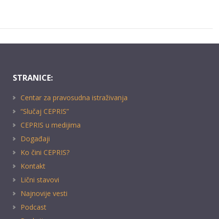
STRANICE:
Centar za pravosudna istraživanja
“Slučaj CEPRIS”
CEPRIS u medijima
Događaji
Ko čini CEPRIS?
Kontakt
Lični stavovi
Najnovije vesti
Podcast