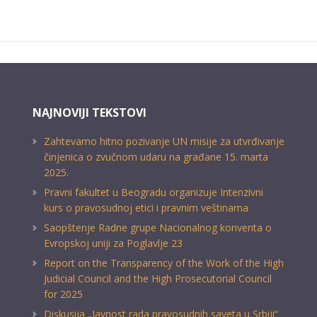
NAJNOVIJI TEKSTOVI
Zahtevamo hitno pozivanje UN misije za utvrđivanje
činjenica o zvučnom udaru na građane 15. marta
2025.
Pravni fakultet u Beogradu organizuje Intenzivni
kurs o pravosudnoj etici i pravnim veštinama
Saopštenje Radne grupe Nacionalnog konventa o
Evropskoj uniji za Poglavlje 23
Report on the Transparency of the Work of the High
Judicial Council and the High Prosecutorial Council
for 2025
Diskusija „Javnost rada pravosudnih saveta u Srbiji“