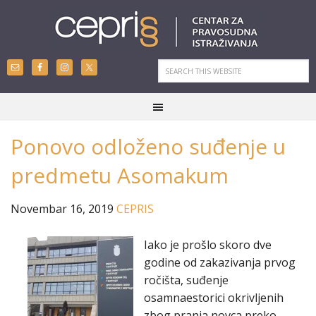
Ponovo odloženo suđenje u
predmetu Asomakum
Novembar 16, 2019
CEPRIS
Iako je prošlo skoro dve
godine od zakazivanja prvog
ročišta, suđenje
osamnaestorici okrivljenih
zbog pranja novca preko