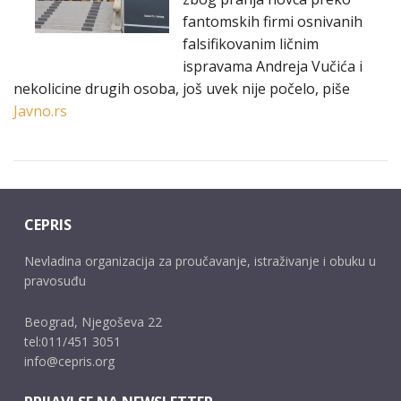
fantomskih firmi osnivanih
falsifikovanim ličnim
ispravama Andreja Vučića i
nekolicine drugih osoba, još uvek nije počelo, piše
Javno.rs
CEPRIS
Nevladina organizacija za proučavanje, istraživanje i obuku u
pravosuđu
Beograd, Njegoševa 22
tel:011/451 3051
info@cepris.org