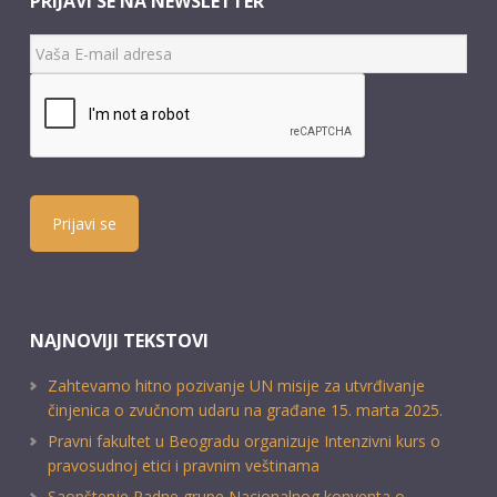
PRIJAVI SE NA NEWSLETTER
Prijavi se
NAJNOVIJI TEKSTOVI
Zahtevamo hitno pozivanje UN misije za utvrđivanje
činjenica o zvučnom udaru na građane 15. marta 2025.
Pravni fakultet u Beogradu organizuje Intenzivni kurs o
pravosudnoj etici i pravnim veštinama
Saopštenje Radne grupe Nacionalnog konventa o