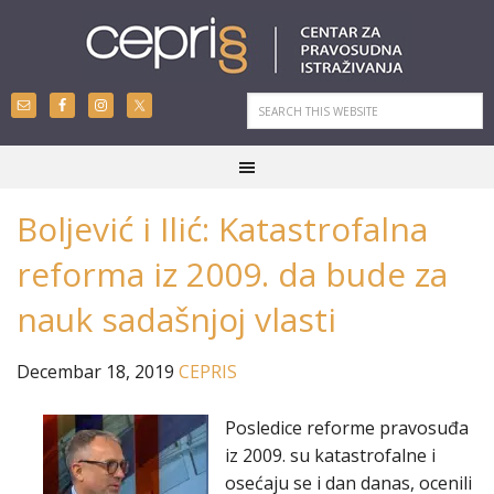
Boljević i Ilić: Katastrofalna
reforma iz 2009. da bude za
nauk sadašnjoj vlasti
Decembar 18, 2019
CEPRIS
Posledice reforme pravosuđa
iz 2009. su katastrofalne i
osećaju se i dan danas, ocenili