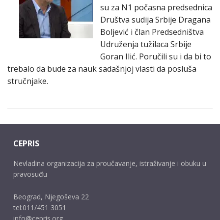
su za N1 počasna predsednica
Društva sudija Srbije Dragana
Boljević i član Predsedništva
Udruženja tužilaca Srbije
Goran Ilić. Poručili su i da bi to
trebalo da bude za nauk sadašnjoj vlasti da posluša
stručnjake.
CEPRIS
Nevladina organizacija za proučavanje, istraživanje i obuku u
pravosuđu
Beograd, Njegoševa 22
tel:011/451 3051
info@cepris.org