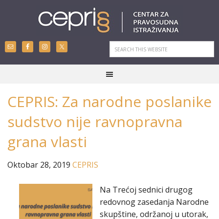
CEPRIS: Za narodne poslanike
sudstvo nije ravnopravna
grana vlasti
Oktobar 28, 2019
CEPRIS
Na Trećoj sednici drugog
redovnog zasedanja Narodne
skupštine, održanoj u utorak,