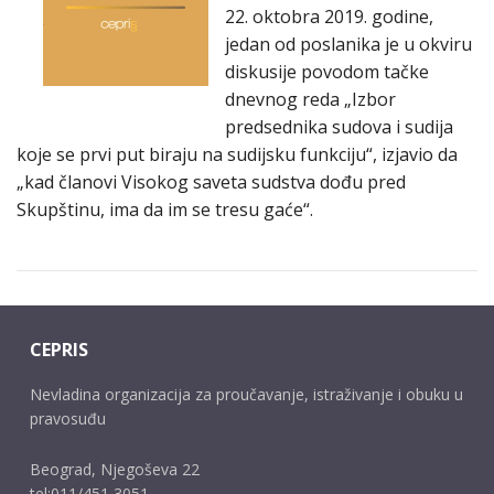
22. oktobra 2019. godine,
jedan od poslanika je u okviru
diskusije povodom tačke
dnevnog reda „Izbor
predsednika sudova i sudija
koje se prvi put biraju na sudijsku funkciju“, izjavio da
„kad članovi Visokog saveta sudstva dođu pred
Skupštinu, ima da im se tresu gaće“.
CEPRIS
Nevladina organizacija za proučavanje, istraživanje i obuku u
pravosuđu
Beograd, Njegoševa 22
tel:011/451 3051