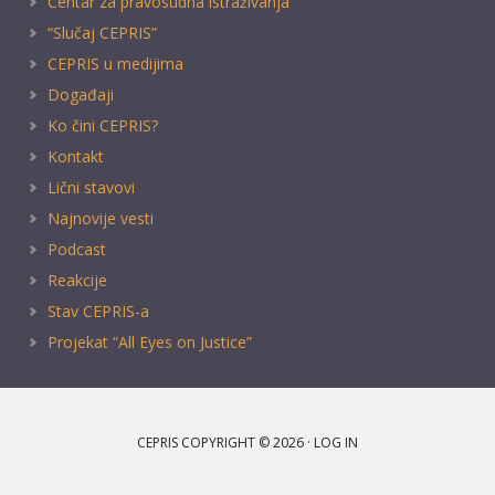
Centar za pravosudna istraživanja
“Slučaj CEPRIS”
CEPRIS u medijima
Događaji
Ko čini CEPRIS?
Kontakt
Lični stavovi
Najnovije vesti
Podcast
Reakcije
Stav CEPRIS-a
Projekat “All Eyes on Justice”
CEPRIS COPYRIGHT © 2026 ·
LOG IN