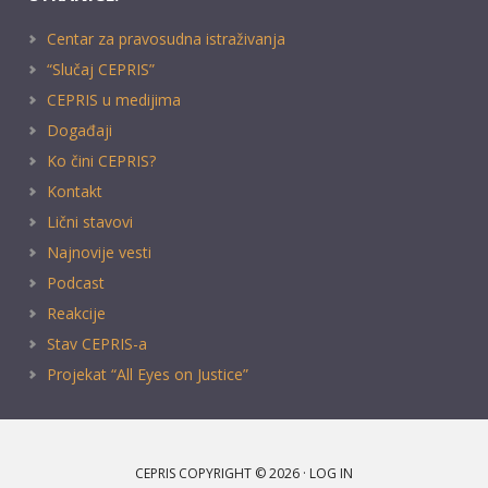
Centar za pravosudna istraživanja
“Slučaj CEPRIS”
CEPRIS u medijima
Događaji
Ko čini CEPRIS?
Kontakt
Lični stavovi
Najnovije vesti
Podcast
Reakcije
Stav CEPRIS-a
Projekat “All Eyes on Justice”
CEPRIS COPYRIGHT © 2026 ·
LOG IN