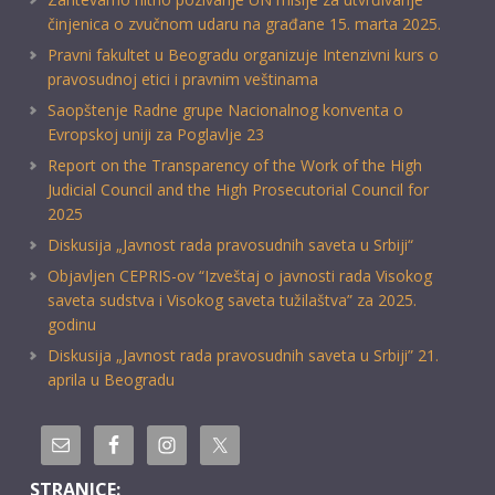
činjenica o zvučnom udaru na građane 15. marta 2025.
Pravni fakultet u Beogradu organizuje Intenzivni kurs o
pravosudnoj etici i pravnim veštinama
Saopštenje Radne grupe Nacionalnog konventa o
Evropskoj uniji za Poglavlje 23
Report on the Transparency of the Work of the High
Judicial Council and the High Prosecutorial Council for
2025
Diskusija „Javnost rada pravosudnih saveta u Srbiji“
Objavljen CEPRIS-ov “Izveštaj o javnosti rada Visokog
saveta sudstva i Visokog saveta tužilaštva” za 2025.
godinu
Diskusija „Javnost rada pravosudnih saveta u Srbiji” 21.
aprila u Beogradu
STRANICE: