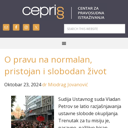
O pravu na normalan,
pristojan i slobodan život
Oktobar 23, 2024
dr Miodrag Jovanović
Sudija Ustavnog suda Vladan
Petrov se latio razjašnjavanja
ustavne slobode okupljanja.
Trenutak za tu misiju je,
naravno, pažljivo biran –