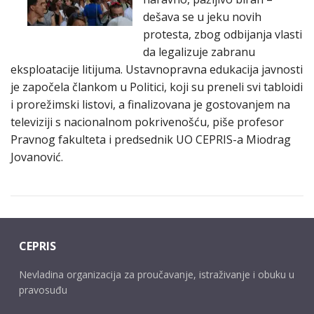
dešava se u jeku novih
protesta, zbog odbijanja vlasti
da legalizuje zabranu
eksploatacije litijuma. Ustavnopravna edukacija javnosti
je započela člankom u Politici, koji su preneli svi tabloidi
i prorežimski listovi, a finalizovana je gostovanjem na
televiziji s nacionalnom pokrivenošću, piše profesor
Pravnog fakulteta i predsednik UO CEPRIS-a Miodrag
Jovanović.
CEPRIS
Nevladina organizacija za proučavanje, istraživanje i obuku u
pravosuđu