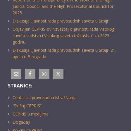
Judicial Council and the High Prosecutorial Council for
2025
Diskusija „Javnost rada pravosudnih saveta u Srbiji“
Objavljen CEPRIS-ov “Izveštaj o javnosti rada Visokog
saveta sudstva i Visokog saveta tužilaštva” za 2025.
godinu
Diskusija „Javnost rada pravosudnih saveta u Srbiji” 21.
aprila u Beogradu
STRANICE:
Centar za pravosudna istraživanja
“Slučaj CEPRIS”
CEPRIS u medijima
Događaji
Ko čini CEPRIS?