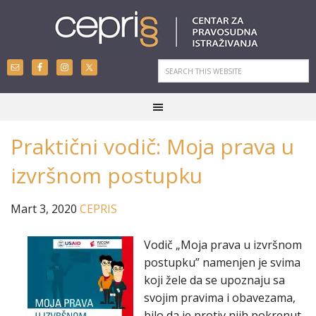
Praktični vodič: Moja prava u
izvršnom postupku
Mart 3, 2020
CEPRIS
Vodič „Moja prava u izvršnom
postupku” namenjen je svima
koji žele da se upoznaju sa
svojim pravima i obavezama,
bilo da je protiv njih pokrenut