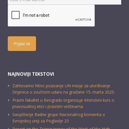
Prijavi se
NAJNOVIJI TEKSTOVI
Zahtevamo hitno pozivanje UN misije za utvrđivanje
činjenica o zvučnom udaru na građane 15. marta 2025.
Pravni fakultet u Beogradu organizuje Intenzivni kurs o
pravosudnoj etici i pravnim veštinama
Saopštenje Radne grupe Nacionalnog konventa o
Evropskoj uniji za Poglavlje 23
Report on the Transparency of the Work of the High