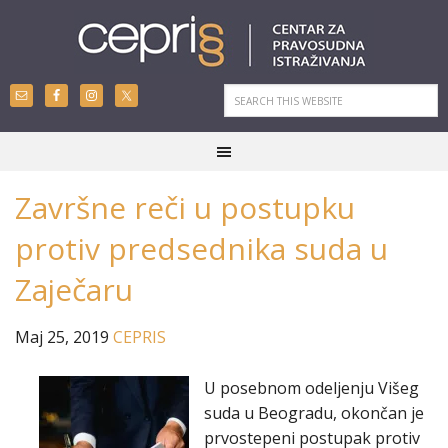
Završne reči u postupku
protiv predsednika suda u
Zaječaru
Maj 25, 2019
CEPRIS
U posebnom odeljenju Višeg
suda u Beogradu, okončan je
prvostepeni postupak protiv