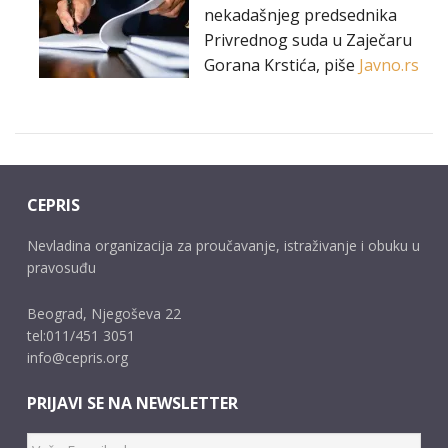
nekadašnjeg predsednika
Privrednog suda u Zaječaru
Gorana Krstića, piše
Javno.rs
CEPRIS
Nevladina organizacija za proučavanje, istraživanje i obuku u
pravosuđu
Beograd, Njegoševa 22
tel:011/451 3051
info@cepris.org
PRIJAVI SE NA NEWSLETTER