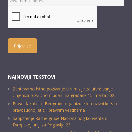
Prijavi se
NAJNOVIJI TEKSTOVI
Zahtevamo hitno pozivanje UN misije za utvrđivanje
činjenica o zvučnom udaru na građane 15. marta 2025.
Pravni fakultet u Beogradu organizuje Intenzivni kurs o
pravosudnoj etici i pravnim veštinama
Saopštenje Radne grupe Nacionalnog konventa o
Evropskoj uniji za Poglavlje 23