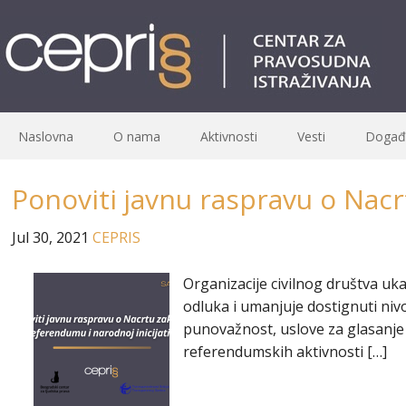
Naslovna
O nama
Aktivnosti
Vesti
Događa
Ponoviti javnu raspravu o Nacr
Jul 30, 2021
CEPRIS
Organizacije civilnog društva u
odluka i umanjuje dostignuti ni
punovažnost, uslove za glasanje
referendumskih aktivnosti […]