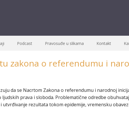
ji
Podcast
Pravosuđe u slikama
Kontakt
Ka
tu zakona o referendumu i narodn
kazuju da se Nacrtom Zakona o referendumu i narodnoj inic
vo ljudskih prava i sloboda. Problematične odredbe obuhvat
 i utvrđivanje rezultata tokom epidemije, vremensku obavez