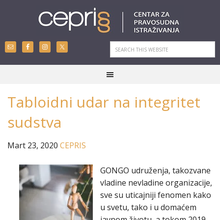
Tabloidni udar na integritet
sudstva
Mart 23, 2020
CEPRIS
GONGO udruženja, takozvane
vladine nevladine organizacije,
sve su uticajniji fenomen kako
u svetu, tako i u domaćem
javnom životu, a tokom 2019.