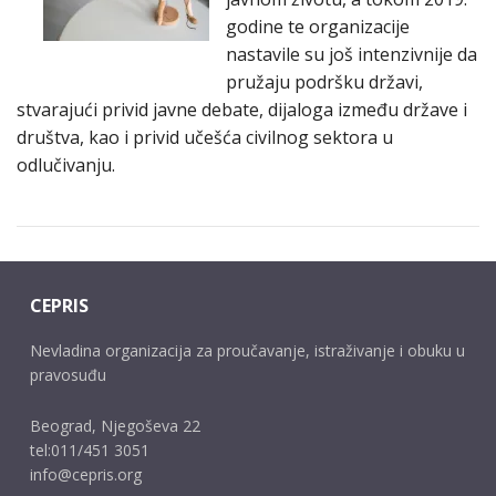
godine te organizacije
nastavile su još intenzivnije da
pružaju podršku državi,
stvarajući privid javne debate, dijaloga između države i
društva, kao i privid učešća civilnog sektora u
odlučivanju.
CEPRIS
Nevladina organizacija za proučavanje, istraživanje i obuku u
pravosuđu
Beograd, Njegoševa 22
tel:011/451 3051
info@cepris.org