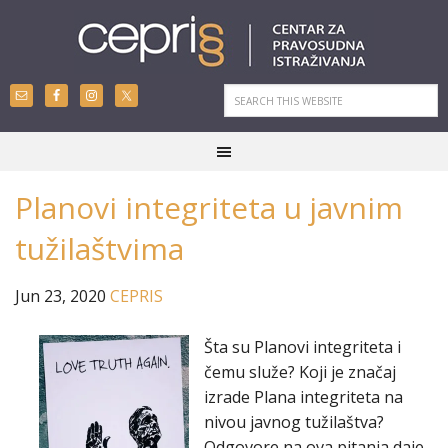
Planovi integriteta u javnim
tužilaštvima
Jun 23, 2020
CEPRIS
Šta su Planovi integriteta i
čemu služe? Koji je značaj
izrade Plana integriteta na
nivou javnog tužilaštva?
Odgovore na ova pitanja daje