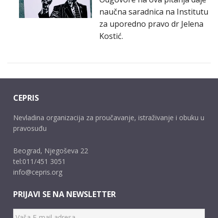
naučna saradnica na Institutu
za uporedno pravo dr Jelena
Kostić.
CEPRIS
Nevladina organizacija za proučavanje, istraživanje i obuku u
pravosuđu
Beograd, Njegoševa 22
tel:011/451 3051
info@cepris.org
PRIJAVI SE NA NEWSLETTER