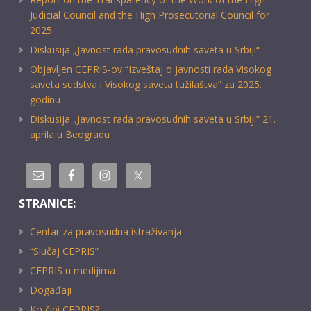
Judicial Council and the High Prosecutorial Council for
2025
Diskusija „Javnost rada pravosudnih saveta u Srbiji“
Objavljen CEPRIS-ov “Izveštaj o javnosti rada Visokog
saveta sudstva i Visokog saveta tužilaštva” za 2025.
godinu
Diskusija „Javnost rada pravosudnih saveta u Srbiji” 21.
aprila u Beogradu
STRANICE:
Centar za pravosudna istraživanja
“Slučaj CEPRIS”
CEPRIS u medijima
Događaji
Ko čini CEPRIS?