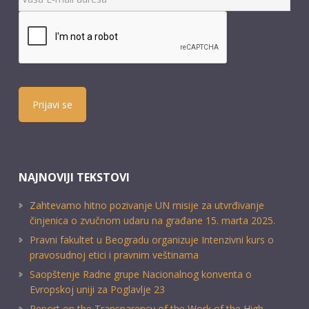
Prijavi se
NAJNOVIJI TEKSTOVI
Zahtevamo hitno pozivanje UN misije za utvrđivanje
činjenica o zvučnom udaru na građane 15. marta 2025.
Pravni fakultet u Beogradu organizuje Intenzivni kurs o
pravosudnoj etici i pravnim veštinama
Saopštenje Radne grupe Nacionalnog konventa o
Evropskoj uniji za Poglavlje 23
Report on the Transparency of the Work of the High