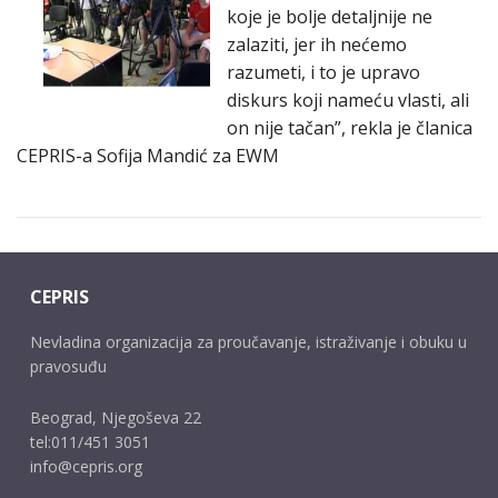
koje je bolje detaljnije ne
zalaziti, jer ih nećemo
razumeti, i to je upravo
diskurs koji nameću vlasti, ali
on nije tačan”, rekla je članica
CEPRIS-a Sofija Mandić za EWM
CEPRIS
Nevladina organizacija za proučavanje, istraživanje i obuku u
pravosuđu
Beograd, Njegoševa 22
tel:011/451 3051
info@cepris.org