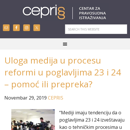
Uloga medija u procesu
reformi u poglavljima 23 i 24
– pomoć ili prepreka?
Novembar 29, 2019
CEPRIS
“Mediji imaju tendenciju da o
poglavljima 23 i 24 izveštavaju
kao o tehničkim procesima u