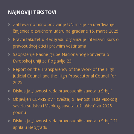
NAJNOVIJI TEKSTOVI
Zahtevamo hitno pozivanje UN misije za utvrđivanje
činjenica o zvučnom udaru na građane 15. marta 2025.
Pravni fakultet u Beogradu organizuje Intenzivni kurs o
pravosudnoj etici i pravnim veštinama
Saopštenje Radne grupe Nacionalnog konventa o
Evropskoj uniji za Poglavlje 23
Report on the Transparency of the Work of the High
Judicial Council and the High Prosecutorial Council for
2025
Diskusija „Javnost rada pravosudnih saveta u Srbiji“
Objavljen CEPRIS-ov “Izveštaj o javnosti rada Visokog
saveta sudstva i Visokog saveta tužilaštva” za 2025.
godinu
Diskusija „Javnost rada pravosudnih saveta u Srbiji” 21.
aprila u Beogradu