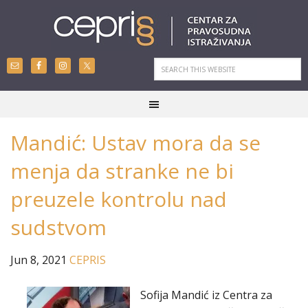
Mandić: Ustav mora da se
menja da stranke ne bi
preuzele kontrolu nad
sudstvom
Jun 8, 2021
CEPRIS
Sofija Mandić iz Centra za