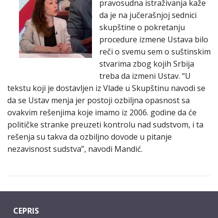
pravosudna istraživanja kaže
da je na jučerašnjoj sednici
skupštine o pokretanju
procedure izmene Ustava bilo
reči o svemu sem o suštinskim
stvarima zbog kojih Srbija
treba da izmeni Ustav. “U
tekstu koji je dostavljen iz Vlade u Skupštinu navodi se
da se Ustav menja jer postoji ozbiljna opasnost sa
ovakvim rešenjima koje imamo iz 2006. godine da će
političke stranke preuzeti kontrolu nad sudstvom, i ta
rešenja su takva da ozbiljno dovode u pitanje
nezavisnost sudstva”, navodi Mandić.
CEPRIS