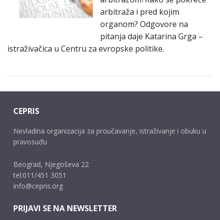
arbitraža i pred kojim
organom? Odgovore na
pitanja daje Katarina Grga –
istraživačica u Centru za evropske politike.
CEPRIS
Nevladina organizacija za proučavanje, istraživanje i obuku u
pravosuđu
Beograd, Njegoševa 22
tel:011/451 3051
info@cepris.org
PRIJAVI SE NA NEWSLETTER