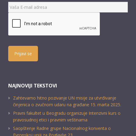
Prijavi se
NAJNOVIJI TEKSTOVI
Zahtevamo hitno pozivanje UN misije za utvrđivanje
činjenica o zvučnom udaru na građane 15. marta 2025.
Pravni fakultet u Beogradu organizuje Intenzivni kurs o
pravosudnoj etici i pravnim veštinama
Saopštenje Radne grupe Nacionalnog konventa o
Evropskoj uniji za Poglavlje 23