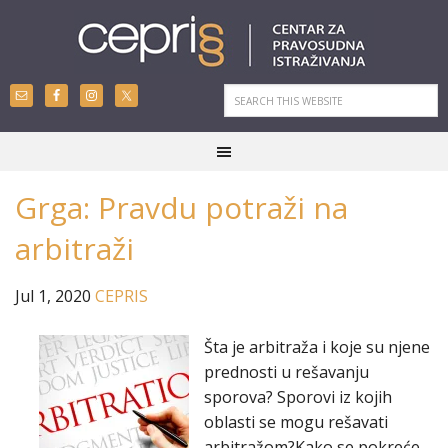
Grga: Pravdu potraži na
arbitraži
Jul 1, 2020
CEPRIS
Šta je arbitraža i koje su njene
prednosti u rešavanju
sporova? Sporovi iz kojih
oblasti se mogu rešavati
arbitražom?Kako se pokreće