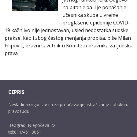
na pitanje da li je ponašanje
učesnika skupa u vreme
proglašene epidemije COVID-
19 kažnjivo nije jednostavan, usled nedostatka sudske
prakse, kao i zbog čestog menjanja propisa, piše Milan
Filipović, pravni savetnik u Komitetu pravnika za ljudska
prava.
CEPRIS
Nevladina organizacija za proučavanje, istraživanje i obuku u
pravosuđu
Beograd, Njegoševa 22
tel:011/451 3051