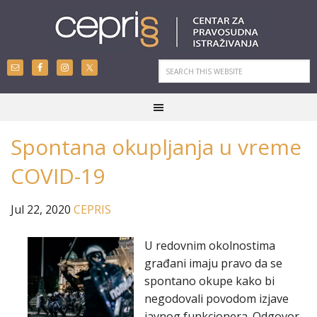
Spontana okupljanja u vreme
COVID-19
Jul 22, 2020
CEPRIS
U redovnim okolnostima
građani imaju pravo da se
spontano okupe kako bi
negodovali povodom izjave
javnog funkcionera. Odgovor