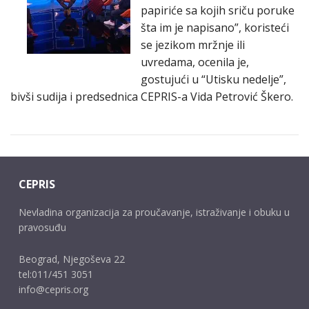
papiriće sa kojih sriču poruke
šta im je napisano”, koristeći
se jezikom mržnje ili
uvredama, ocenila je,
gostujući u “Utisku nedelje”,
bivši sudija i predsednica CEPRIS-a Vida Petrović Škero.
CEPRIS
Nevladina organizacija za proučavanje, istraživanje i obuku u
pravosuđu
Beograd, Njegoševa 22
tel:011/451 3051
info@cepris.org