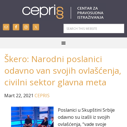
Škero: Narodni poslanici
odavno van svojih ovlašćenja,
civilni sektor glavna meta
Mart 22, 2021
CEPRIS
Poslanici u Skupštini Srbije
odavno su izašli iz svojih
ovlašćenja, “vade svoje