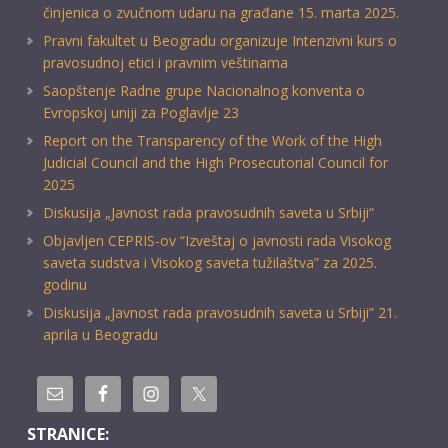
činjenica o zvučnom udaru na građane 15. marta 2025.
Pravni fakultet u Beogradu organizuje Intenzivni kurs o
pravosudnoj etici i pravnim veštinama
Saopštenje Radne grupe Nacionalnog konventa o
Evropskoj uniji za Poglavlje 23
Report on the Transparency of the Work of the High
Judicial Council and the High Prosecutorial Council for
2025
Diskusija „Javnost rada pravosudnih saveta u Srbiji“
Objavljen CEPRIS-ov “Izveštaj o javnosti rada Visokog
saveta sudstva i Visokog saveta tužilaštva” za 2025.
godinu
Diskusija „Javnost rada pravosudnih saveta u Srbiji” 21.
aprila u Beogradu
STRANICE: