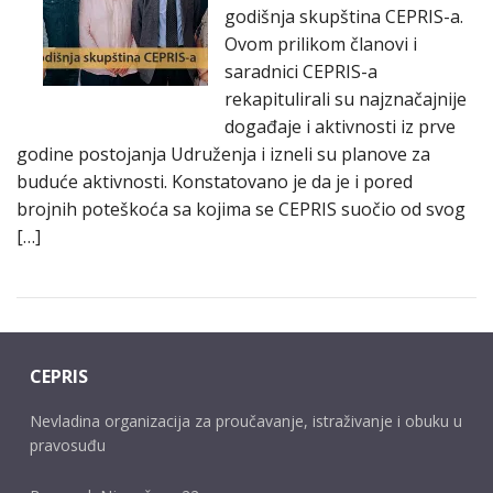
godišnja skupština CEPRIS-a.
Ovom prilikom članovi i
saradnici CEPRIS-a
rekapitulirali su najznačajnije
događaje i aktivnosti iz prve
godine postojanja Udruženja i izneli su planove za
buduće aktivnosti. Konstatovano je da je i pored
brojnih poteškoća sa kojima se CEPRIS suočio od svog
[…]
CEPRIS
Nevladina organizacija za proučavanje, istraživanje i obuku u
pravosuđu