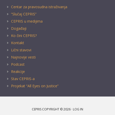
Centar za pravosudna istraživanja
“Slučaj CEPRIS”
CEPRIS u medijima
Događaji
Ko čini CEPRIS?
Kontakt
Lični stavovi
Najnovije vesti
Podcast
Reakcije
Stav CEPRIS-a
Projekat “All Eyes on Justice”
CEPRIS COPYRIGHT © 2026 ·
LOG IN