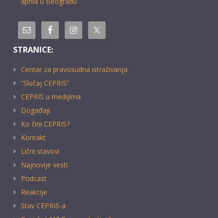
aprila u Beogradu
STRANICE:
Centar za pravosudna istraživanja
“Slučaj CEPRIS”
CEPRIS u medijima
Događaji
Ko čini CEPRIS?
Kontakt
Lični stavovi
Najnovije vesti
Podcast
Reakcije
Stav CEPRIS-a