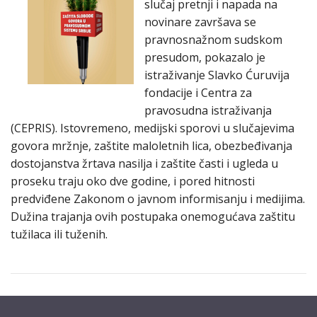
slučaj pretnji i napada na
novinare završava se
pravnosnažnom sudskom
presudom, pokazalo je
istraživanje Slavko Ćuruvija
fondacije i Centra za
pravosudna istraživanja
(CEPRIS). Istovremeno, medijski sporovi u slučajevima
govora mržnje, zaštite maloletnih lica, obezbeđivanja
dostojanstva žrtava nasilja i zaštite časti i ugleda u
proseku traju oko dve godine, i pored hitnosti
predviđene Zakonom o javnom informisanju i medijima.
Dužina trajanja ovih postupaka onemogućava zaštitu
tužilaca ili tuženih.