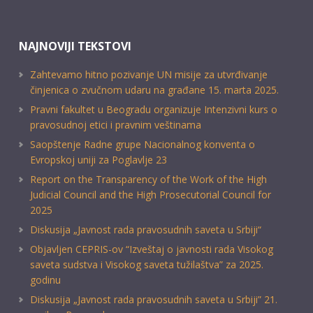
NAJNOVIJI TEKSTOVI
Zahtevamo hitno pozivanje UN misije za utvrđivanje
činjenica o zvučnom udaru na građane 15. marta 2025.
Pravni fakultet u Beogradu organizuje Intenzivni kurs o
pravosudnoj etici i pravnim veštinama
Saopštenje Radne grupe Nacionalnog konventa o
Evropskoj uniji za Poglavlje 23
Report on the Transparency of the Work of the High
Judicial Council and the High Prosecutorial Council for
2025
Diskusija „Javnost rada pravosudnih saveta u Srbiji“
Objavljen CEPRIS-ov “Izveštaj o javnosti rada Visokog
saveta sudstva i Visokog saveta tužilaštva” za 2025.
godinu
Diskusija „Javnost rada pravosudnih saveta u Srbiji” 21.