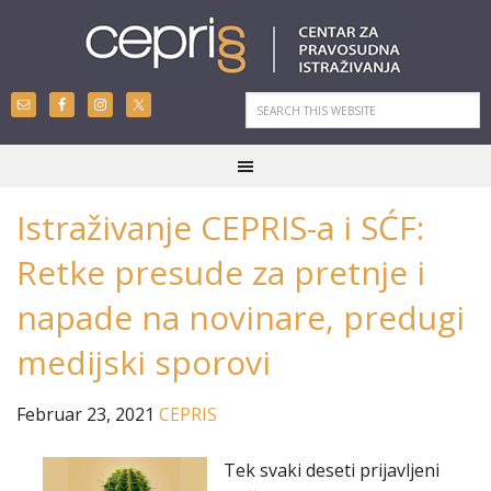
Istraživanje CEPRIS-a i SĆF:
Retke presude za pretnje i
napade na novinare, predugi
medijski sporovi
Februar 23, 2021
CEPRIS
Tek svaki deseti prijavljeni