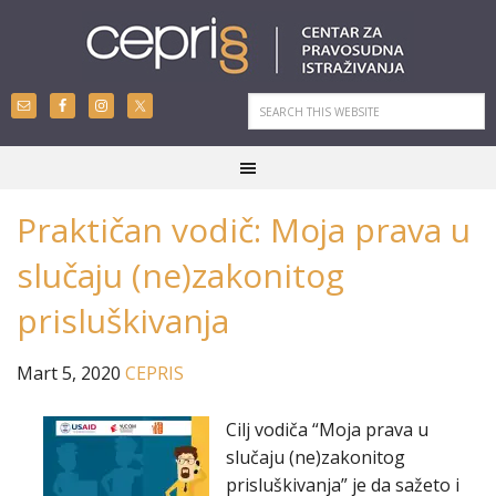
Praktičan vodič: Moja prava u
slučaju (ne)zakonitog
prisluškivanja
Mart 5, 2020
CEPRIS
Cilj vodiča “Moja prava u
slučaju (ne)zakonitog
prisluškivanja” je da sažeto i