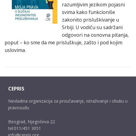
razumljivim jezikom pojasni
svima kako funkcioniše
zakonito prisluškivanje u
Srbiji. U vodiču su sadržani
odgovori na osnovna pitanja,
poput – ko sme da me prisluškuje, zašto i pod kojim
uslovima.
CEPRIS
Nevladina organizacija za proučavanje, istraživanje i obuku u
pravosuđu
Beograd, Njegoševa 22
tel:011/451 3051
info@cepris.org