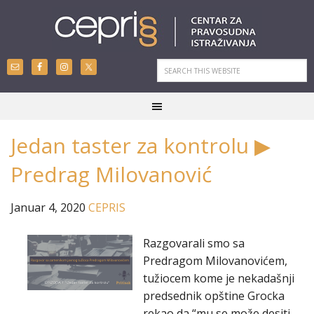
Jedan taster za kontrolu ▶
Predrag Milovanović
Januar 4, 2020
CEPRIS
Razgovarali smo sa
Predragom Milovanovićem,
tužiocem kome je nekadašnji
predsednik opštine Grocka
rekao da “mu se može desiti