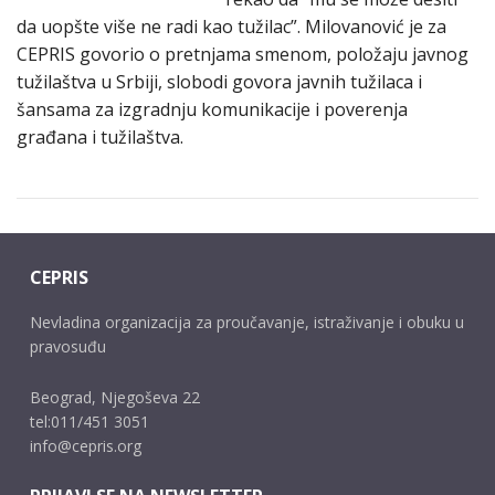
da uopšte više ne radi kao tužilac”. Milovanović je za
CEPRIS govorio o pretnjama smenom, položaju javnog
tužilaštva u Srbiji, slobodi govora javnih tužilaca i
šansama za izgradnju komunikacije i poverenja
građana i tužilaštva.
CEPRIS
Nevladina organizacija za proučavanje, istraživanje i obuku u
pravosuđu
Beograd, Njegoševa 22
tel:011/451 3051
info@cepris.org