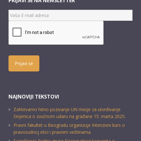
PRIJAVI SE NA NEWSLETTER
Prijavi se
NAJNOVIJI TEKSTOVI
Zahtevamo hitno pozivanje UN misije za utvrđivanje
činjenica o zvučnom udaru na građane 15. marta 2025.
Pravni fakultet u Beogradu organizuje Intenzivni kurs o
pravosudnoj etici i pravnim veštinama
Saopštenje Radne grupe Nacionalnog konventa o