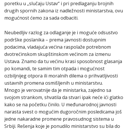
poretku u „slučaju Ustav“ i pri predlaganju brojnih
drugih spornih zakona iz nadležnosti ministarstva, ovu
mogućnost ćemo za sada odbaciti.
Neubedljiv razlog za odlaganje je i moguće odsustvo
podrške poslanika – prema javnosti dostupnim
podacima, vladajuća većina raspolaže potrebnom
dvotrećinskom skupštinskom većinom za izmenu
Ustava. Znamo da tu većinu krasi sposobnost glasanja
po komandi, te samim tim otpada i mogućnost
ozbiljnijeg otpora ili moralnih dilema o prihvatljivosti
ustavnih promena osmišljenih u ministarstvu.
Mnogo je verovatnije da je ministarka, zajedno sa
svojom strankom, shvatila da stvari ipak neće ići glatko
kako se na početku činilo. U međunarodnoj javnosti
narasta svest o mogućim dugoročnim posledicama još
jedne nakaradne promene pravosudnog sistema u
Srbiji. Rešenja koje je ponudilo ministarstvo su bila do