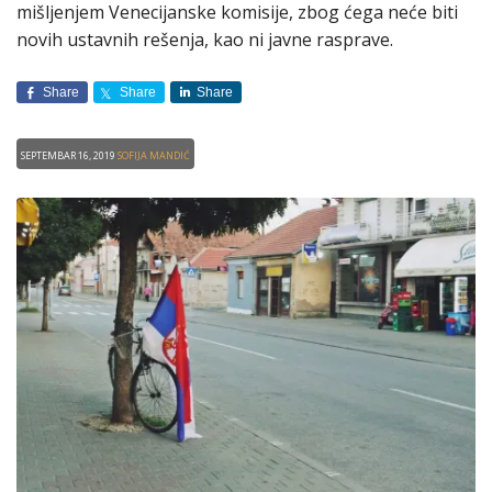
mišljenjem Venecijanske komisije, zbog ćega neće biti
novih ustavnih rešenja, kao ni javne rasprave.
Share
Share
Share
Septembar 16, 2019
Sofija Mandić