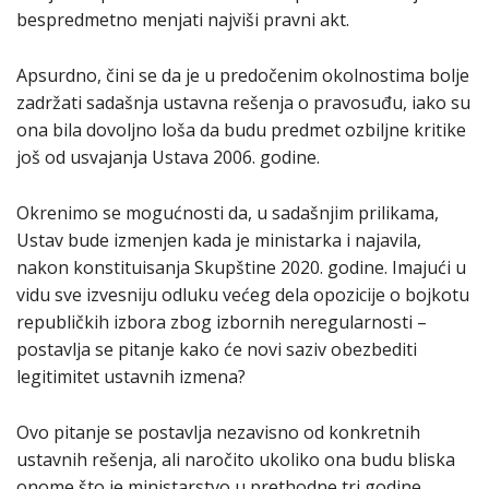
bespredmetno menjati najviši pravni akt.
Apsurdno, čini se da je u predočenim okolnostima bolje
zadržati sadašnja ustavna rešenja o pravosuđu, iako su
ona bila dovoljno loša da budu predmet ozbiljne kritike
još od usvajanja Ustava 2006. godine.
Okrenimo se mogućnosti da, u sadašnjim prilikama,
Ustav bude izmenjen kada je ministarka i najavila,
nakon konstituisanja Skupštine 2020. godine. Imajući u
vidu sve izvesniju odluku većeg dela opozicije o bojkotu
republičkih izbora zbog izbornih neregularnosti –
postavlja se pitanje kako će novi saziv obezbediti
legitimitet ustavnih izmena?
Ovo pitanje se postavlja nezavisno od konkretnih
ustavnih rešenja, ali naročito ukoliko ona budu bliska
onome što je ministarstvo u prethodne tri godine