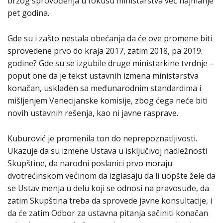
brzog sprovođenja u fokusu ministarstva već najmanje
pet godina.
Gde su i zašto nestala obećanja da će ove promene biti
sprovedene prvo do kraja 2017, zatim 2018, pa 2019.
godine? Gde su se izgubile druge ministarkine tvrdnje –
poput one da je tekst ustavnih izmena ministarstva
konačan, usklađen sa međunarodnim standardima i
mišljenjem Venecijanske komisije, zbog ćega neće biti
novih ustavnih rešenja, kao ni javne rasprave.
Kuburović je promenila ton do neprepoznatljivosti.
Ukazuje da su izmene Ustava u isključivoj nadležnosti
Skupštine, da narodni poslanici prvo moraju
dvotrećinskom većinom da izglasaju da li uopšte žele da
se Ustav menja u delu koji se odnosi na pravosuđe, da
zatim Skupština treba da sprovede javne konsultacije, i
da će zatim Odbor za ustavna pitanja sačiniti konačan