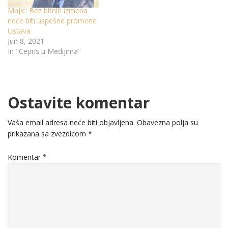
Majić: Bez bitnih izmena
neće biti uspešne promene
Ustava
Jun 8, 2021
In "Cepris u Medijima"
Ostavite komentar
Vaša email adresa neće biti objavljena.
Obavezna polja su
prikazana sa zvezdicom
*
Komentar
*