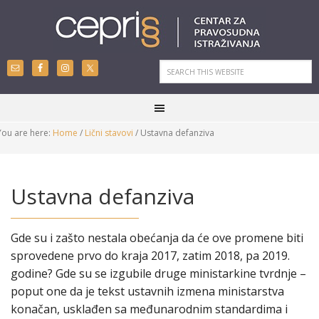
You are here:
Home
/
Lični stavovi
/
Ustavna defanziva
Ustavna defanziva
Gde su i zašto nestala obećanja da će ove promene biti
sprovedene prvo do kraja 2017, zatim 2018, pa 2019.
godine? Gde su se izgubile druge ministarkine tvrdnje –
poput one da je tekst ustavnih izmena ministarstva
konačan, usklađen sa međunarodnim standardima i