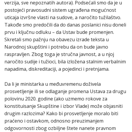
verzija, sve nepoznatih autora). Podsećali smo da je u
postojeći pravosudni sistem ugrađena mogućnost
uticaja izvršne vlasti na sudove, a naročito tužilaštvo.
Takođe smo predočili da do danas poslanici nisu doneli
prvu i ključnu odluku – da Ustav bude promenjen.
Skretali smo pažnju na obavezu izrade teksta u
Narodnoj skupštini i potrebu da on bude javno
raspravljen. Zbog toga je stručna javnost, a u njoj
naročito sudije i tužioci, bila izložena stalnim verbalnim
napadima, diskreditaciji, a pojedinci i pretnjama.
Da li je ministarka u međuvremenu doživela
prosvetljenje ili se odlaganje promena Ustava za drugu
polovinu 2020. godine (ako uzmemo rokove za
konstituisanje Skupštine i izbor Vlade) može objasniti
drugim razlozima? Kako bi prosvetljenje moralo biti
praćeno i ostavkom, odnosno preuzimanjem
odgovornosti zbog ozbiljne štete nanete pravnom