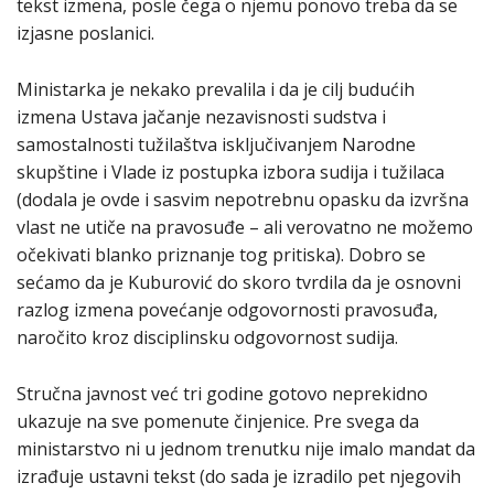
tekst izmena, posle čega o njemu ponovo treba da se
izjasne poslanici.
Ministarka je nekako prevalila i da je cilj budućih
izmena Ustava jačanje nezavisnosti sudstva i
samostalnosti tužilaštva isključivanjem Narodne
skupštine i Vlade iz postupka izbora sudija i tužilaca
(dodala je ovde i sasvim nepotrebnu opasku da izvršna
vlast ne utiče na pravosuđe – ali verovatno ne možemo
očekivati blanko priznanje tog pritiska). Dobro se
sećamo da je Kuburović do skoro tvrdila da je osnovni
razlog izmena povećanje odgovornosti pravosuđa,
naročito kroz disciplinsku odgovornost sudija.
Stručna javnost već tri godine gotovo neprekidno
ukazuje na sve pomenute činjenice. Pre svega da
ministarstvo ni u jednom trenutku nije imalo mandat da
izrađuje ustavni tekst (do sada je izradilo pet njegovih