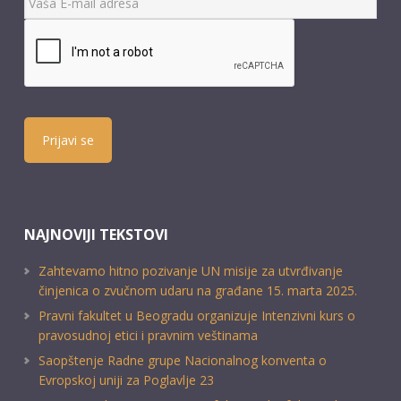
Prijavi se
NAJNOVIJI TEKSTOVI
Zahtevamo hitno pozivanje UN misije za utvrđivanje
činjenica o zvučnom udaru na građane 15. marta 2025.
Pravni fakultet u Beogradu organizuje Intenzivni kurs o
pravosudnoj etici i pravnim veštinama
Saopštenje Radne grupe Nacionalnog konventa o
Evropskoj uniji za Poglavlje 23