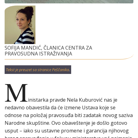
SOFIJA MANDIĆ, ČLANICA CENTRA ZA
PRAVOSUDNA ISTRAŽIVANJA
Tekst je preuzet sa stranice Peščanika
.
M
inistarka pravde Nela Kuburović nas je
nedavno obavestila da će izmene Ustava koje se
odnose na položaj pravosuđa biti zadatak novog saziva
Narodne skupštine. Ovo obaveštenje je došlo gotovo
usput – iako su ustavne promene i garancija njihovog