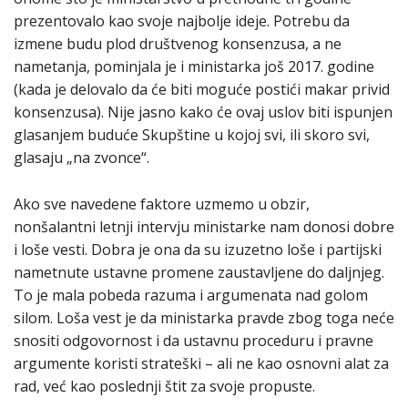
prezentovalo kao svoje najbolje ideje. Potrebu da
izmene budu plod društvenog konsenzusa, a ne
nametanja, pominjala je i ministarka još 2017. godine
(kada je delovalo da će biti moguće postići makar privid
konsenzusa). Nije jasno kako će ovaj uslov biti ispunjen
glasanjem buduće Skupštine u kojoj svi, ili skoro svi,
glasaju „na zvonce“.
Ako sve navedene faktore uzmemo u obzir,
nonšalantni letnji intervju ministarke nam donosi dobre
i loše vesti. Dobra je ona da su izuzetno loše i partijski
nametnute ustavne promene zaustavljene do daljnjeg.
To je mala pobeda razuma i argumenata nad golom
silom. Loša vest je da ministarka pravde zbog toga neće
snositi odgovornost i da ustavnu proceduru i pravne
argumente koristi strateški – ali ne kao osnovni alat za
rad, već kao poslednji štit za svoje propuste.