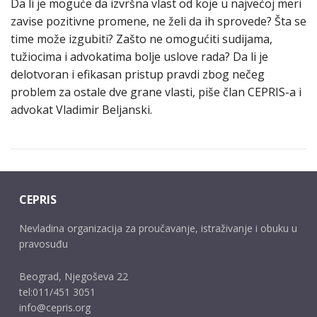
Da li je moguće da izvršna vlast od koje u najvećoj meri
zavise pozitivne promene, ne želi da ih sprovede? Šta se
time može izgubiti? Zašto ne omogućiti sudijama,
tužiocima i advokatima bolje uslove rada? Da li je
delotvoran i efikasan pristup pravdi zbog nečeg
problem za ostale dve grane vlasti, piše član CEPRIS-a i
advokat Vladimir Beljanski.
CEPRIS
Nevladina organizacija za proučavanje, istraživanje i obuku u
pravosuđu
Beograd, Njegoševa 22
tel:011/451 3051
info@cepris.org