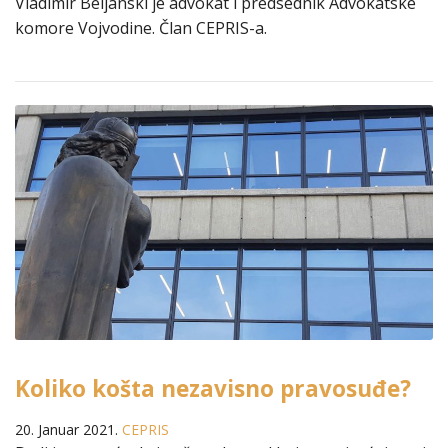
Vladimir Beljanski je advokat i predsednik Advokatske
komore Vojvodine. Član CEPRIS-a.
Koliko košta nezavisno pravosuđe?
20. Januar 2021.
CEPRIS