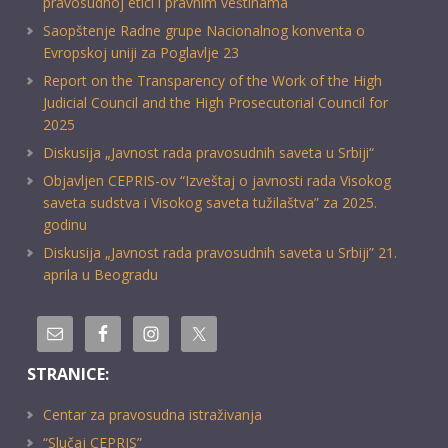
pravosudnoj etici i pravnim veštinama
Saopštenje Radne grupe Nacionalnog konventa o
Evropskoj uniji za Poglavlje 23
Report on the Transparency of the Work of the High
Judicial Council and the High Prosecutorial Council for
2025
Diskusija „Javnost rada pravosudnih saveta u Srbiji“
Objavljen CEPRIS-ov “Izveštaj o javnosti rada Visokog
saveta sudstva i Visokog saveta tužilaštva” za 2025.
godinu
Diskusija „Javnost rada pravosudnih saveta u Srbiji” 21.
aprila u Beogradu
STRANICE:
Centar za pravosudna istraživanja
“Slučaj CEPRIS”