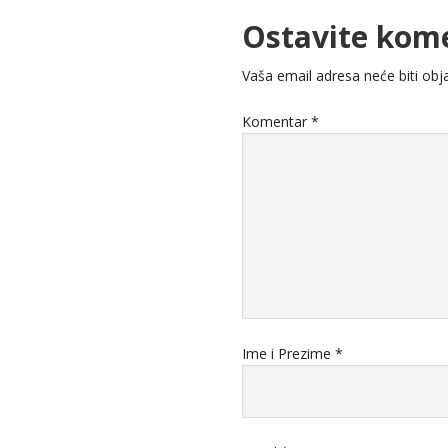
Ostavite kom
Vaša email adresa neće biti obja
Komentar
*
Ime i Prezime
*