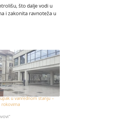
olišu, što dalje vodi u
a i zakonita ravnoteža u
tupak u vanrednom stanju –
s rokovima
avovi"