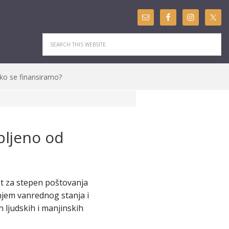
ko se finansiramo?
pljeno od
st za stepen poštovanja
enjem vanrednog stanja i
 ljudskih i manjinskih