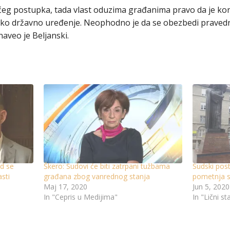
g postupka, tada vlast oduzima građanima pravo da je kontr
ko državno uređenje. Neophodno je da se obezbedi pravedn
naveo je Beljanski.
ud se
Škero: Sudovi će biti zatrpani tužbama
Sudski pos
sti
građana zbog vanrednog stanja
pometnja 
Maj 17, 2020
Jun 5, 2020
In "Cepris u Medijima"
In "Lični st