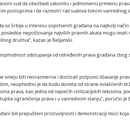
acioni sud da obezbedi zakonitu i jedinstvenu primenu prava
kim postupcima i da razmotri rad sudova tokom vanrednog s
 se Srbija u interesu sopstvenih građana na najbolji način 
osledice nepoštovanja najviših pravnih akata mogu imati n
ilnog društva”, kazao je Beljanski.
eophodnost odstupanja od određenih prava građana zbog s
 smeju biti nesrazmerna i dostizati potpuno lišavanje prava
tim, neophodno je da budu doneta od strane ovlašćenih drž
vina prava, kao jedna od najvećih civilizacijskih tekovina,
tupka ograničenja prava i u vanrednom stanju”, poručio je B
đani bili prepušteni proizvoljnosti i demonstraciji moći koj