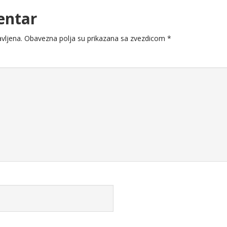
entar
vljena.
Obavezna polja su prikazana sa zvezdicom
*