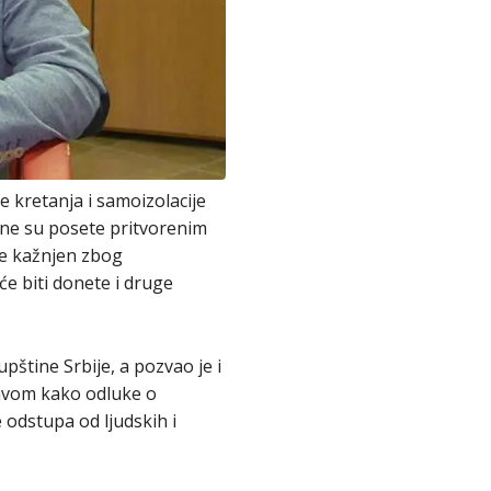
kretanja i samoizolacije
ene su posete pritvorenim
je kažnjen zbog
će biti donete i druge
štine Srbije, a pozvao je i
tavom kako odluke o
odstupa od ljudskih i