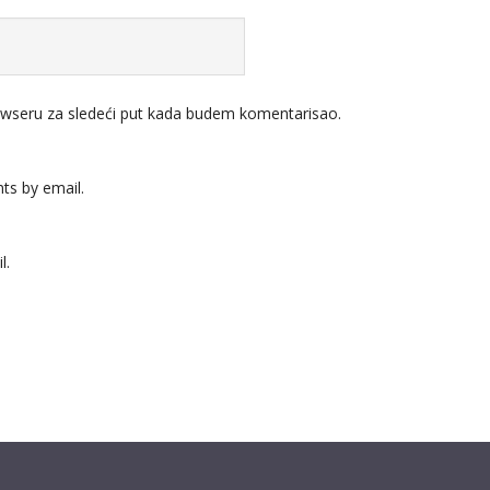
wseru za sledeći put kada budem komentarisao.
ts by email.
l.