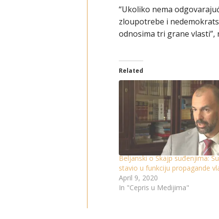
“Ukoliko nema odgovarajuće
zloupotrebe i nedemokrats
odnosima tri grane vlasti”, 
Related
Beljanski o Skajp suđenjima: S
stavio u funkciju propagande vla
April 9, 2020
In "Cepris u Medijima"