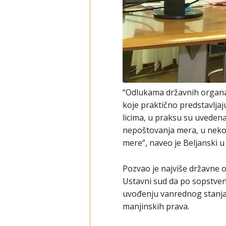
“Odlukama državnih organa 
koje praktično predstavlja
licima, u praksu su uveden
nepoštovanja mera, u nekoli
mere”, naveo je Beljanski u
Pozvao je najviše državne 
Ustavni sud da po sopstven
uvođenju vanrednog stanja,
manjinskih prava.