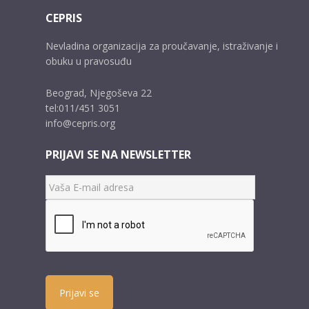
CEPRIS
Nevladina organizacija za proučavanje, istraživanje i
obuku u pravosuđu
Beograd, Njegoševa 22
tel:011/451 3051
info@cepris.org
PRIJAVI SE NA NEWSLETTER
Prijavi se