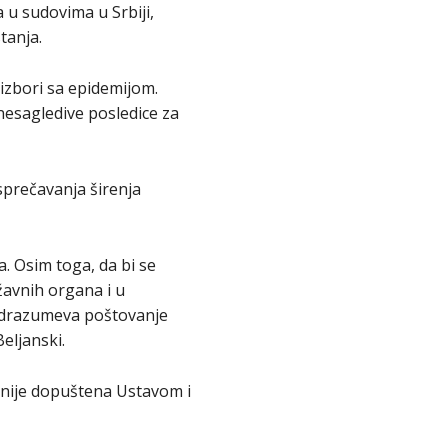
 u sudovima u Srbiji,
tanja.
izbori sa epidemijom.
esagledive posledice za
prečavanja širenja
. Osim toga, da bi se
avnih organa i u
 podrazumeva poštovanje
eljanski.
a nije dopuštena Ustavom i