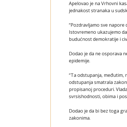
Apelovao je na Vrhovni kas
jednakost stranaka u suds
“Pozdravljamo sve napore da
Istovremeno ukazujemo da p
budućnost demokratije i civ
Dodao je da ne osporava n
epidemije.
“Ta odstupanja, međutim, ne
odstupanja smatrala zakoni
propisanoj proceduri. Vlada
svrsishodnosti, obima i pos
Dodao je da bi bez toga gra
zakonima.