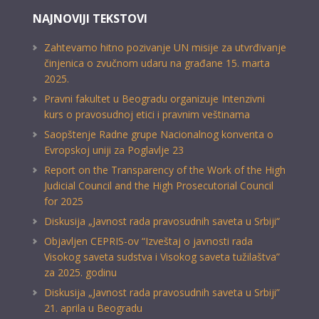
NAJNOVIJI TEKSTOVI
Zahtevamo hitno pozivanje UN misije za utvrđivanje
činjenica o zvučnom udaru na građane 15. marta
2025.
Pravni fakultet u Beogradu organizuje Intenzivni
kurs o pravosudnoj etici i pravnim veštinama
Saopštenje Radne grupe Nacionalnog konventa o
Evropskoj uniji za Poglavlje 23
Report on the Transparency of the Work of the High
Judicial Council and the High Prosecutorial Council
for 2025
Diskusija „Javnost rada pravosudnih saveta u Srbiji“
Objavljen CEPRIS-ov “Izveštaj o javnosti rada
Visokog saveta sudstva i Visokog saveta tužilaštva”
za 2025. godinu
Diskusija „Javnost rada pravosudnih saveta u Srbiji”
21. aprila u Beogradu