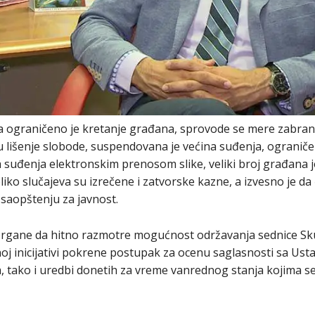
ograničeno je kretanje građana, sprovode se mere zabrane 
ju lišenje slobode, suspendovana je većina suđenja, ogranič
a suđenja elektronskim prenosom slike, veliki broj građana 
ko slučajeva su izrečene i zatvorske kazne, a izvesno je da 
 saopštenju za javnost.
organe da hitno razmotre mogućnost održavanja sednice Skup
oj inicijativi pokrene postupak za ocenu saglasnosti sa Us
 tako i uredbi donetih za vreme vanrednog stanja kojima se 