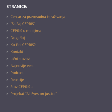
STRANICE:
Centar za pravosudna istraživanja
“Slučaj CEPRIS”
CEPRIS u medijima
Događaji
Ko čini CEPRIS?
Kontakt
Lični stavovi
Najnovije vesti
Podcast
Reakcije
Stav CEPRIS-a
Projekat “All Eyes on Justice”