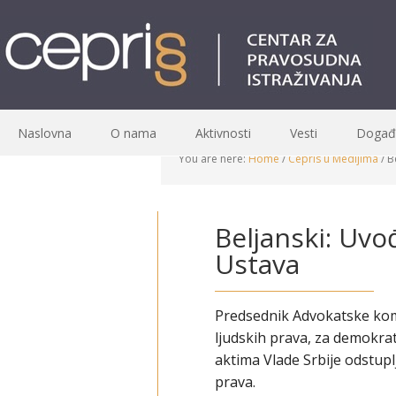
Naslovna
O nama
Aktivnosti
Vesti
Događa
You are here:
Home
/
Cepris u Medijima
/
Be
Beljanski: Uv
Ustava
Predsednik Advokatske komo
ljudskih prava, za demokrat
aktima Vlade Srbije odstup
prava.