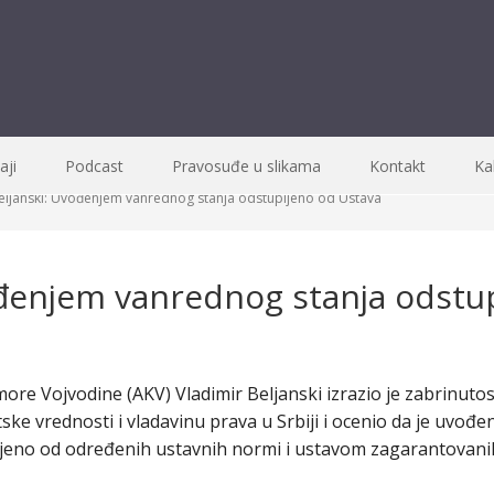
ji
Podcast
Pravosuđe u slikama
Kontakt
Ka
ljanski: Uvođenjem vanrednog stanja odstupljeno od Ustava
ođenjem vanrednog stanja odstu
re Vojvodine (AKV) Vladimir Beljanski izrazio je zabrinuto
ske vrednosti i vladavinu prava u Srbiji i ocenio da je uvođ
ljeno od određenih ustavnih normi i ustavom zagarantovanih