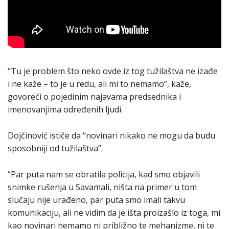
“Tu je problem što neko ovde iz tog tužilaštva ne izađe
i ne kaže – to je u redu, ali mi to nemamo”, kaže,
govoreći o pojedinim najavama predsednika i
imenovanjima određenih ljudi.
Dojčinović ističe da “novinari nikako ne mogu da budu
sposobniji od tužilaštva”.
“Par puta nam se obratila policija, kad smo objavili
snimke rušenja u Savamali, ništa na primer u tom
slučaju nije urađeno, par puta smo imali takvu
komunikaciju, ali ne vidim da je išta proizašlo iz toga, mi
kao novinari nemamo ni približno te mehanizme, ni te