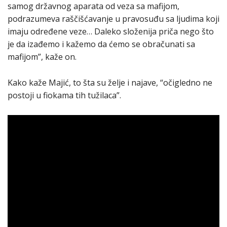
samog državnog aparata od veza sa mafijom,
podrazumeva raščišćavanje u pravosuđu sa ljudima koji
imaju određene veze… Daleko složenija priča nego što
je da izađemo i kažemo da ćemo se obračunati sa
mafijom”, kaže on.
Kako kaže Majić, to šta su želje i najave, “očigledno ne
postoji u fiokama tih tužilaca”.