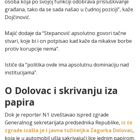
osoba koja po svojoj funkciji odobrava prisluškivanje
građana, tako da se sada našao u čudnoj poziciji”, kaže
Dojčinović.
Majić dodaje da “Stepanović apsolutno govori tačne
stvari, koje bi i on potpisao kad kaže da nikakve borbe
protiv korupcije nema”.
Ističe da “politika ovde ima apsolutnu dominaciju nad
institucijama”.
O Dolovac i skrivanju iza
papira
Dok je reporter N1 izveštavao ispred zgrade
Generalnog sekretarijata predsednika Republike,
iz te
zgrade izašla je i javna tužiteljka Zagorka Dolovac
,
koja je u automobil ušla sakrivajući lice jednim papirom.