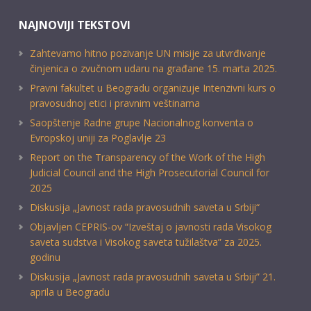
NAJNOVIJI TEKSTOVI
Zahtevamo hitno pozivanje UN misije za utvrđivanje
činjenica o zvučnom udaru na građane 15. marta 2025.
Pravni fakultet u Beogradu organizuje Intenzivni kurs o
pravosudnoj etici i pravnim veštinama
Saopštenje Radne grupe Nacionalnog konventa o
Evropskoj uniji za Poglavlje 23
Report on the Transparency of the Work of the High
Judicial Council and the High Prosecutorial Council for
2025
Diskusija „Javnost rada pravosudnih saveta u Srbiji“
Objavljen CEPRIS-ov “Izveštaj o javnosti rada Visokog
saveta sudstva i Visokog saveta tužilaštva” za 2025.
godinu
Diskusija „Javnost rada pravosudnih saveta u Srbiji” 21.
aprila u Beogradu