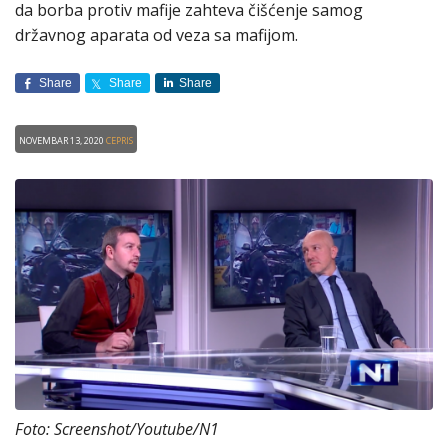
da borba protiv mafije zahteva čišćenje samog
državnog aparata od veza sa mafijom.
Share
Share
Share
Novembar 13, 2020
CEPRIS
Foto: Screenshot/Youtube/N1