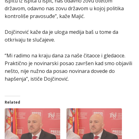
ispitu iz ispita u ispit, nas odavno zovu otetom
državom, odavno nas zovu državom u kojoj politika
kontroliše pravosuđe”, kaže Majić.
Dojčinović kaže da je uloga medija baš u tome da
otkrivaju te slučajeve.
“Mi radimo na kraju dana za naše čitaoce i gledaoce.
Praktično je novinarski posao završen kad smo objavili
nešto, nije nužno da posao novinara dovede do
hapšenja”, ističe Dojčinović.
Related