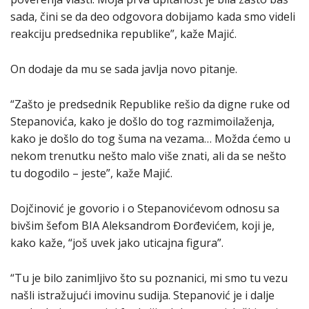
sada, čini se da deo odgovora dobijamo kada smo videli
reakciju predsednika republike”, kaže Majić.
On dodaje da mu se sada javlja novo pitanje.
“Zašto je predsednik Republike rešio da digne ruke od
Stepanovića, kako je došlo do tog razmimoilaženja,
kako je došlo do tog šuma na vezama… Možda ćemo u
nekom trenutku nešto malo više znati, ali da se nešto
tu dogodilo – jeste”, kaže Majić.
Dojčinović je govorio i o Stepanovićevom odnosu sa
bivšim šefom BIA Aleksandrom Đorđevićem, koji je,
kako kaže, “još uvek jako uticajna figura”.
“Tu je bilo zanimljivo što su poznanici, mi smo tu vezu
našli istražujući imovinu sudija. Stepanović je i dalje