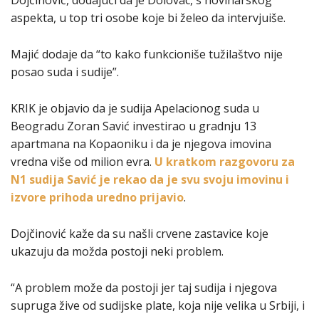
aspekta, u top tri osobe koje bi želeo da intervjuiše.
Majić dodaje da “to kako funkcioniše tužilaštvo nije
posao suda i sudije”.
KRIK je objavio da je sudija Apelacionog suda u
Beogradu Zoran Savić investirao u gradnju 13
apartmana na Kopaoniku i da je njegova imovina
vredna više od milion evra.
U kratkom razgovoru za
N1 sudija Savić je rekao da je svu svoju imovinu i
izvore prihoda uredno prijavio
.
Dojčinović kaže da su našli crvene zastavice koje
ukazuju da možda postoji neki problem.
“A problem može da postoji jer taj sudija i njegova
supruga žive od sudijske plate, koja nije velika u Srbiji, i