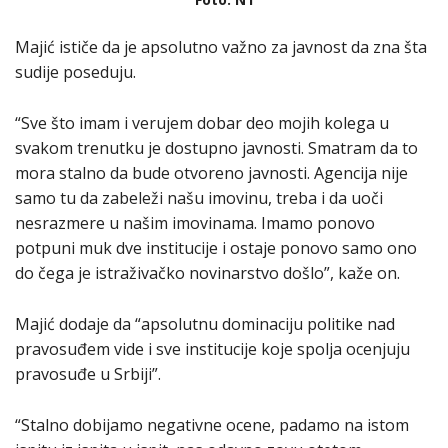
Majić ističe da je apsolutno važno za javnost da zna šta
sudije poseduju.
“Sve što imam i verujem dobar deo mojih kolega u
svakom trenutku je dostupno javnosti. Smatram da to
mora stalno da bude otvoreno javnosti. Agencija nije
samo tu da zabeleži našu imovinu, treba i da uoči
nesrazmere u našim imovinama. Imamo ponovo
potpuni muk dve institucije i ostaje ponovo samo ono
do čega je istraživačko novinarstvo došlo”, kaže on.
Majić dodaje da “apsolutnu dominaciju politike nad
pravosuđem vide i sve institucije koje spolja ocenjuju
pravosuđe u Srbiji”.
“Stalno dobijamo negativne ocene, padamo na istom