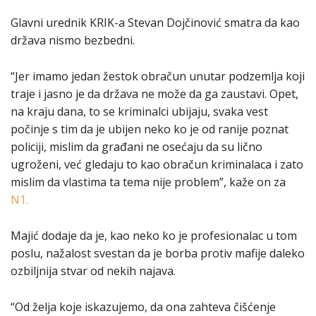
Glavni urednik KRIK-a Stevan Dojčinović smatra da kao
država nismo bezbedni.
“Jer imamo jedan žestok obračun unutar podzemlja koji
traje i jasno je da država ne može da ga zaustavi. Opet,
na kraju dana, to se kriminalci ubijaju, svaka vest
počinje s tim da je ubijen neko ko je od ranije poznat
policiji, mislim da građani ne osećaju da su lično
ugroženi, već gledaju to kao obračun kriminalaca i zato
mislim da vlastima ta tema nije problem”, kaže on za
N1.
Majić dodaje da je, kao neko ko je profesionalac u tom
poslu, nažalost svestan da je borba protiv mafije daleko
ozbiljnija stvar od nekih najava.
“Od želja koje iskazujemo, da ona zahteva čišćenje