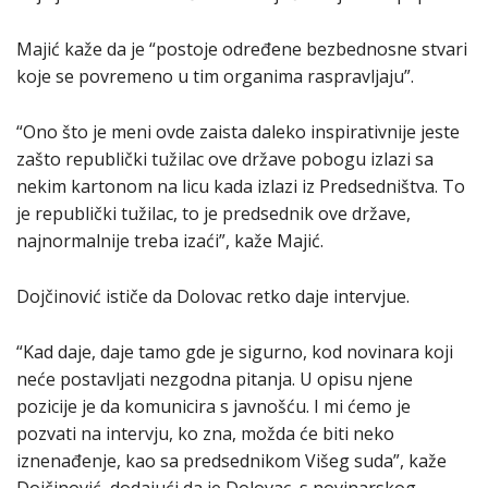
Majić kaže da je “postoje određene bezbednosne stvari
koje se povremeno u tim organima raspravljaju”.
“Ono što je meni ovde zaista daleko inspirativnije jeste
zašto republički tužilac ove države pobogu izlazi sa
nekim kartonom na licu kada izlazi iz Predsedništva. To
je republički tužilac, to je predsednik ove države,
najnormalnije treba izaći”, kaže Majić.
Dojčinović ističe da Dolovac retko daje intervjue.
“Kad daje, daje tamo gde je sigurno, kod novinara koji
neće postavljati nezgodna pitanja. U opisu njene
pozicije je da komunicira s javnošću. I mi ćemo je
pozvati na intervju, ko zna, možda će biti neko
iznenađenje, kao sa predsednikom Višeg suda”, kaže
Dojčinović, dodajući da je Dolovac, s novinarskog