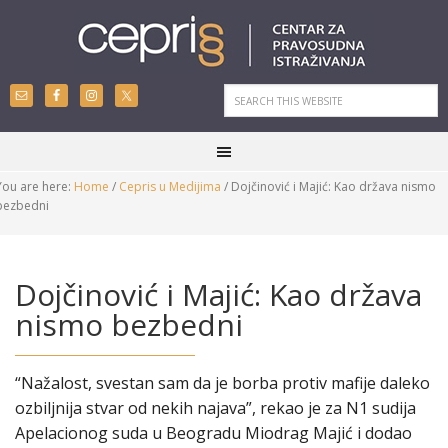
You are here:
Home
/
Cepris u Medijima
/
Dojčinović i Majić: Kao država nismo
bezbedni
Dojčinović i Majić: Kao država
nismo bezbedni
“Nažalost, svestan sam da je borba protiv mafije daleko
ozbiljnija stvar od nekih najava”, rekao je za N1 sudija
Apelacionog suda u Beogradu Miodrag Majić i dodao