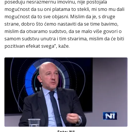
poseduju nesrazmernu imovinu, nije postojala
mogućnost da su oni platama to stekli, mi smo mu dali
mogućnost da to sve objasni. Mislim da je, s druge
strane, dobro što ćemo nastaviti da se time bavimo,
mislim da otvaramo sudstvo, da se malo više govori o
samom sudstvu unutra i tim stvarima, mislim da će biti
pozitivan efekat svega”, kaže.
Foto: N1