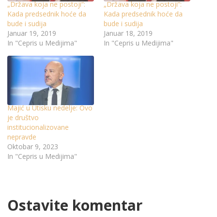
„Država koja ne postoji“:
„Država koja ne postoji“:
Kada predsednik hoće da
Kada predsednik hoće da
bude i sudija
bude i sudija
Januar 19, 2019
Januar 18, 2019
In "Cepris u Medijima"
In "Cepris u Medijima"
Majić u Utisku nedelje: Ovo
je društvo
institucionalizovane
nepravde
Oktobar 9, 2023
In "Cepris u Medijima"
Ostavite komentar