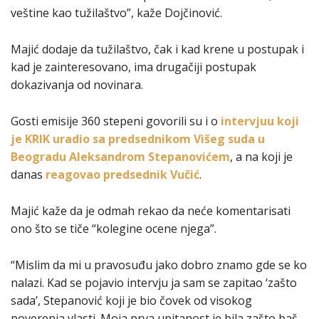
veštine kao tužilaštvo”, kaže Dojčinović.
Majić dodaje da tužilaštvo, čak i kad krene u postupak i
kad je zainteresovano, ima drugačiji postupak
dokazivanja od novinara.
Gosti emisije 360 stepeni govorili su i o
intervjuu koji
je KRIK uradio sa p
redsednikom Višeg suda u
Beogradu Aleksandrom Stepanovićem
, a na koji je
danas
reagovao predsednik Vučić
.
Majić kaže da je odmah rekao da neće komentarisati
ono što se tiče “kolegine ocene njega”.
“Mislim da mi u pravosuđu jako dobro znamo gde se ko
nalazi. Kad se pojavio intervju ja sam se zapitao ‘zašto
sada’, Stepanović koji je bio čovek od visokog
poverenja vlasti. Moja prva upitanost je bila zašto baš