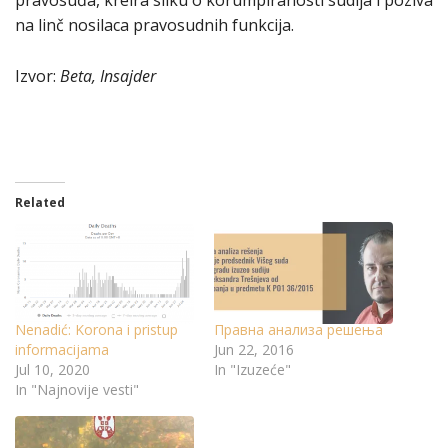
nа linč nosilаcа prаvosudnih funkcijа.
Izvor:
Beta, Insajder
Related
Nenadić: Korona i pristup
Правна анализа решења
informacijama
Jun 22, 2016
Jul 10, 2020
In "Izuzeće"
In "Najnovije vesti"