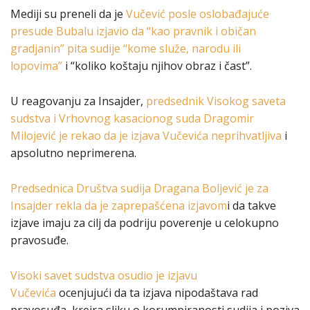
Mediji su preneli da je
Vučević posle oslobađajuće
presude Bubalu izjavio da “kao pravnik i običan
gradjanin” pita sudije “kome služe, narodu ili
lopovima”
i “koliko koštaju njihov obraz i čast”.
U reagovanju za Insajder,
predsednik Visokog saveta
sudstva i Vrhovnog kasacionog suda Dragomir
Milojević je rekao da je izjava Vučevića neprihvatljiva
i
apsolutno neprimerena.
Predsednica Društva sudija Dragana Boljević je za
Insajder rekla da je zaprepašćena izjavom
i da takve
izjave imaju za cilj da podriju poverenje u celokupno
pravosuđe.
Visoki savet sudstva osudio je izjavu
Vučevića
ocenjujući da ta izjava nipodаštаvа rаd
prаvosuđа, kreirа sliku o korumpirаnosti sudijа i poziva