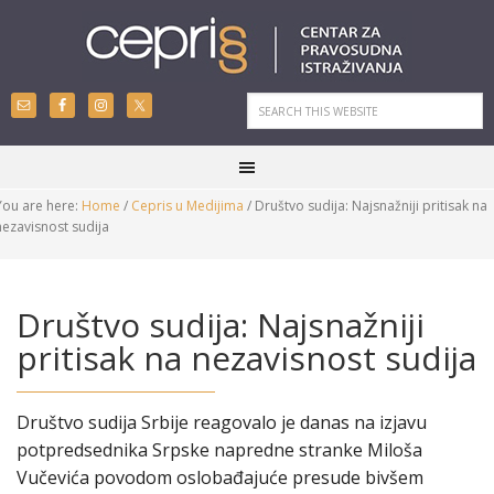
You are here:
Home
/
Cepris u Medijima
/
Društvo sudija: Najsnažniji pritisak na
nezavisnost sudija
Društvo sudija: Najsnažniji
pritisak na nezavisnost sudija
Društvo sudija Srbije reagovalo je danas na izjavu
potpredsednika Srpske napredne stranke Miloša
Vučevića povodom oslobađajuće presude bivšem