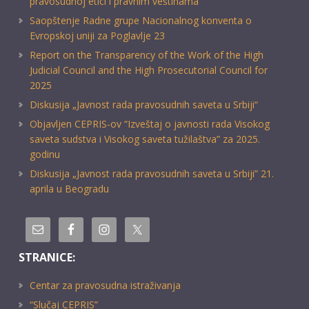
pravosudnoj etici i pravnim veštinama
Saopštenje Radne grupe Nacionalnog konventa o
Evropskoj uniji za Poglavlje 23
Report on the Transparency of the Work of the High
Judicial Council and the High Prosecutorial Council for
2025
Diskusija „Javnost rada pravosudnih saveta u Srbiji“
Objavljen CEPRIS-ov “Izveštaj o javnosti rada Visokog
saveta sudstva i Visokog saveta tužilaštva” za 2025.
godinu
Diskusija „Javnost rada pravosudnih saveta u Srbiji” 21.
aprila u Beogradu
STRANICE:
Centar za pravosudna istraživanja
“Slučaj CEPRIS”