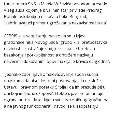
funkcionera SNS-a Miloša Vučevića povodom presude
Višeg suda kojom je bivši ministar privrede Predrag
Bubalo oslobodjen u slučaju Luke Beograd,
“zabrinjavajući primer ugrožavanja nezavisnosti suda”.
CEPRIS je u saopštenju naveo da se u izjavi
gradonačelnika Novog Sada “grubo krši pretpostavka
nevinosti i zastrašuje sud, jer se sudije terete za
bezakonje i potkupljenost, a optuženi nazivaju
najvećim i dokazanim lopovima čija je krivica očigledna”.
“Jednako zabrinjava omalovažavanje suda i sudija
opaskama da nisu dostojni poštovanja, da ne služe
Ustavu i pravnom poretku Srbije i da im presude pišu
oni koji im ‘pune džepove’. Efekte izjave ne umanjuje
ograda autora da je daje u svojstvu običnog građanina,
a ne javnog funkcionera”, navodi se u saopštenju.