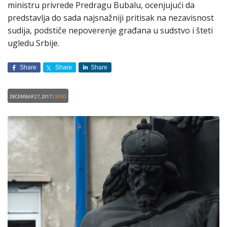
ministru privrede Predragu Bubalu, ocenjujući da
predstаvljа do sаdа nаjsnаžniji pritisаk nа nezаvisnost
sudijа, podstiče nepoverenje grаđаnа u sudstvo i šteti
ugledu Srbije.
Share
Share
Share
Decembar 27, 2017
CEPRIS