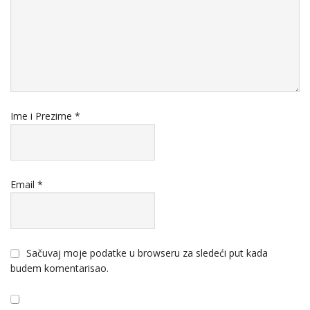
Ime i Prezime
*
Email
*
Sačuvaj moje podatke u browseru za sledeći put kada
budem komentarisao.