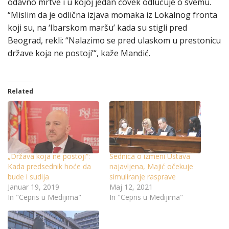
odavno mrtve i u kojoj jedan čovek odlučuje o svemu.
“Mislim da je odlična izjava momaka iz Lokalnog fronta
koji su, na ‘Ibarskom maršu’ kada su stigli pred
Beograd, rekli: “Nalazimo se pred ulaskom u prestonicu
države koja ne postoji’“, kaže Mandić.
Related
„Država koja ne postoji“:
Sednica o izmeni Ustava
Kada predsednik hoće da
najavljena, Majić očekuje
bude i sudija
simuliranje rasprave
Januar 19, 2019
Maj 12, 2021
In "Cepris u Medijima"
In "Cepris u Medijima"