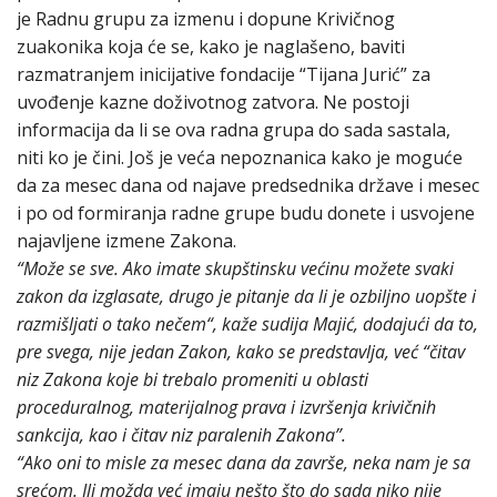
je Radnu grupu za izmenu i dopune Krivičnog
zuakonika koja će se, kako je naglašeno, baviti
razmatranjem inicijative fondacije “Tijana Jurić” za
uvođenje kazne doživotnog zatvora. Ne postoji
informacija da li se ova radna grupa do sada sastala,
niti ko je čini. Još je veća nepoznanica kako je moguće
da za mesec dana od najave predsednika države i mesec
i po od formiranja radne grupe budu donete i usvojene
najavljene izmene Zakona.
“Može se sve. Ako imate skupštinsku većinu možete svaki
zakon da izglasate, drugo je pitanje da li je ozbiljno uopšte i
razmišljati o tako nečem“, kaže sudija Majić, dodajući da to,
pre svega, nije jedan Zakon, kako se predstavlja, već “čitav
niz Zakona koje bi trebalo promeniti u oblasti
proceduralnog, materijalnog prava i izvršenja krivičnih
sankcija, kao i čitav niz paralenih Zakona”.
“Ako oni to misle za mesec dana da završe, neka nam je sa
srećom. Ili možda već imaju nešto što do sada niko nije