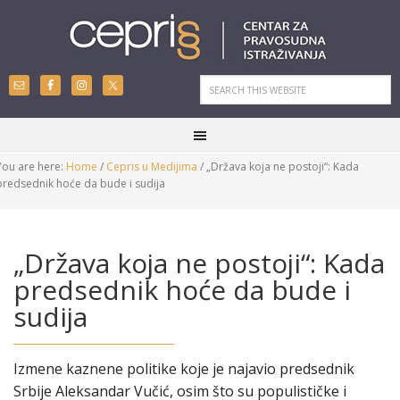
You are here:
Home
/
Cepris u Medijima
/
„Država koja ne postoji“: Kada
predsednik hoće da bude i sudija
„Država koja ne postoji“: Kada
predsednik hoće da bude i
sudija
Izmene kaznene politike koje je najavio predsednik
Srbije Aleksandar Vučić, osim što su populističke i