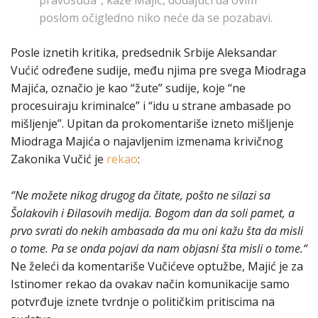
poslom očigledno niko neće da se pozabavi.
Posle iznetih kritika, predsednik Srbije Aleksandar
Vućić određene sudije, među njima pre svega Miodraga
Majića, označio je kao “žute” sudije, koje “ne
procesuiraju kriminalce” i “idu u strane ambasade po
mišljenje”. Upitan da prokomentariše izneto mišljenje
Miodraga Majića o najavljenim izmenama krivičnog
Zakonika Vučić je
rekao
:
“Ne možete nikog drugog da čitate, pošto ne silazi sa
Šolakovih i Đilasovih medija. Bogom dan da soli pamet, a
prvo svrati do nekih ambasada da mu oni kažu šta da misli
o tome. Pa se onda pojavi da nam objasni šta misli o tome.“
Ne želeći da komentariše Vučićeve optužbe, Majić je za
Istinomer rekao da ovakav način komunikacije samo
potvrđuje iznete tvrdnje o političkim pritiscima na