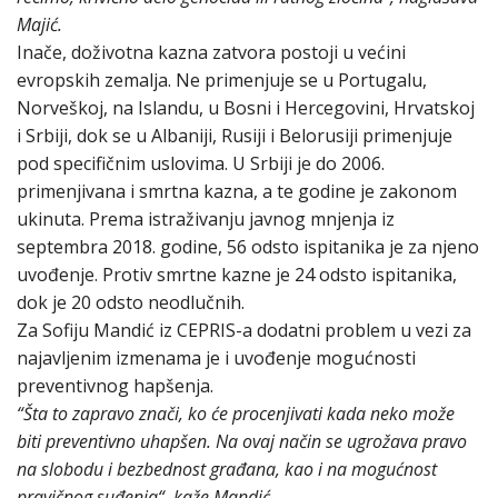
Majić.
Inače, doživotna kazna zatvora postoji u većini
evropskih zemalja. Ne primenjuje se u Portugalu,
Norveškoj, na Islandu, u Bosni i Hercegovini, Hrvatskoj
i Srbiji, dok se u Albaniji, Rusiji i Belorusiji primenjuje
pod specifičnim uslovima. U Srbiji je do 2006.
primenjivana i smrtna kazna, a te godine je zakonom
ukinuta. Prema istraživanju javnog mnjenja iz
septembra 2018. godine, 56 odsto ispitanika je za njeno
uvođenje. Protiv smrtne kazne je 24 odsto ispitanika,
dok je 20 odsto neodlučnih.
Za Sofiju Mandić iz CEPRIS-a dodatni problem u vezi za
najavljenim izmenama je i uvođenje mogućnosti
preventivnog hapšenja.
“Šta to zapravo znači, ko će procenjivati kada neko može
biti preventivno uhapšen. Na ovaj način se ugrožava pravo
na slobodu i bezbednost građana, kao i na mogućnost
pravičnog suđenja“, kaže Mandić.