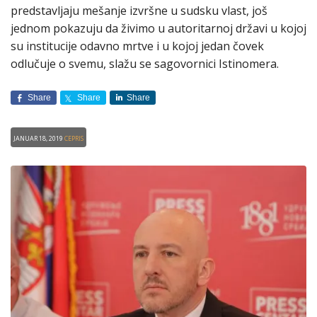
predstavljaju mešanje izvršne u sudsku vlast, još
jednom pokazuju da živimo u autoritarnoj državi u kojoj
su institucije odavno mrtve i u kojoj jedan čovek
odlučuje o svemu, slažu se sagovornici Istinomera.
Share
Share
Share
Januar 18, 2019
CEPRIS