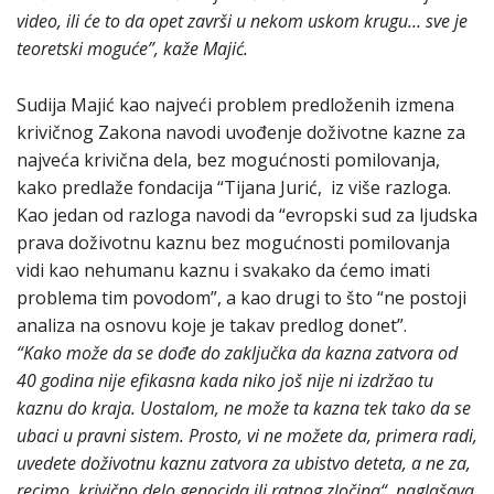
video, ili će to da opet završi u nekom uskom krugu… sve je
teoretski moguće”, kaže Majić.
Sudija Majić kao najveći problem predloženih izmena
krivičnog Zakona navodi uvođenje doživotne kazne za
najveća krivična dela, bez mogućnosti pomilovanja,
kako predlaže fondacija “Tijana Jurić, iz više razloga.
Kao jedan od razloga navodi da “evropski sud za ljudska
prava doživotnu kaznu bez mogućnosti pomilovanja
vidi kao nehumanu kaznu i svakako da ćemo imati
problema tim povodom”, a kao drugi to što “ne postoji
analiza na osnovu koje je takav predlog donet”.
“Kako može da se dođe do zaključka da kazna zatvora od
40 godina nije efikasna kada niko još nije ni izdržao tu
kaznu do kraja. Uostalom, ne može ta kazna tek tako da se
ubaci u pravni sistem. Prosto, vi ne možete da, primera radi,
uvedete doživotnu kaznu zatvora za ubistvo deteta, a ne za,
recimo, krivično delo genocida ili ratnog zločina“, naglašava