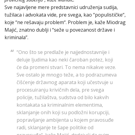
Sve najavljene mere predstavnici udruženja sudija,
tužilaca i advokata vide, pre svega, kao “populističke“,
koje “ne rešavaju problem“. Problem je, kaže Miodrag
Majić, znatno dublji i “seže u povezanost države i
kriminala”.
“Ono što se predlaže je najjednostavnije i
deluje ljudima kao neki čaroban potez, koji
će da promeni stvari. To nema nikakve veze.
Sve ostalo je mnogo teže, a to podrazumeva
čišćenje državnog aparata koji učestvuje u
procesuiranju krivičnih dela, pre svega
policije, tužilaštva, sudstva od bilo kakvih
kontakata sa kriminalnim elementima,
sklanjanje onih koji su podložni korupciji,
popravljanje ambijenta u kojem pravosuđe
radi, sklanjanje te šape politike od
pravosuđa“, kaže Majić, dodajući da ovim