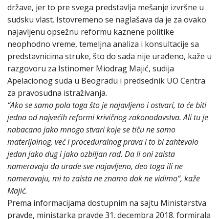
države, jer to pre svega predstavlja mešanje izvršne u
sudsku vlast. Istovremeno se naglašava da je za ovako
najavljenu opsežnu reformu kaznene politike
neophodno vreme, temeljna analiza i konsultacije sa
predstavnicima struke, što do sada nije urađeno, kaže u
razgovoru za Istinomer Miodrag Majić, sudija
Apelacionog suda u Beogradu i predsednik UO Centra
za pravosudna istraživanja.
“Ako se samo pola toga što je najavljeno i ostvari, to će biti
jedna od najvećih reformi krivičnog zakonodavstva. Ali tu je
nabacano jako mnogo stvari koje se tiču ne samo
materijalnog, već i proceduralnog prava i to bi zahtevalo
jedan jako dug i jako ozbiljan rad. Da li oni zaista
nameravaju da urade sve najavljeno, deo toga ili ne
nameravaju, mi to zaista ne znamo dok ne vidimo“, kaže
Majić.
Prema informacijama dostupnim na sajtu Ministarstva
pravde, ministarka pravde 31. decembra 2018. formirala