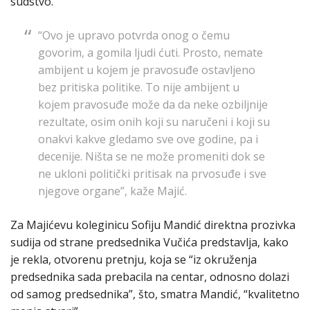
sudstvo.
“Ovo je upravo potvrda onog o čemu
govorim, a gomila ljudi ćuti. Prosto, nemate
ambijent u kojem je pravosuđe ostavljeno
bez pritiska politike. To nije ambijent u
kojem pravosuđe može da da neke ozbiljnije
rezultate, osim onih koji su naručeni i koji su
onakvi kakve gledamo sve ove godine, pa i
decenije. Ništa se ne može promeniti dok se
ne ukloni politički pritisak na prvosuđe i sve
njegove organe”, kaže Majić.
Za Majićevu koleginicu Sofiju Mandić direktna prozivka
sudija od strane predsednika Vučića predstavlja, kako
je rekla, otvorenu pretnju, koja se “iz okruženja
predsednika sada prebacila na centar, odnosno dolazi
od samog predsednika”, što, smatra Mandić, “kvalitetno