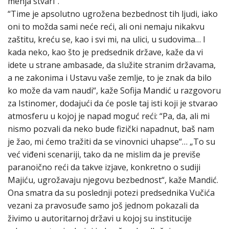
menja stvari”.
“Time je apsolutno ugrožena bezbednost tih ljudi, iako
oni to možda sami neće reći, ali oni nemaju nikakvu
zaštitu, kreću se, kao i svi mi, na ulici, u sudovima… I
kada neko, kao što je predsednik države, kaže da vi
idete u strane ambasade, da služite stranim državama,
a ne zakonima i Ustavu vaše zemlje, to je znak da bilo
ko može da vam naudi“, kaže Sofija Mandić u razgovoru
za Istinomer, dodajući da će posle taj isti koji je stvarao
atmosferu u kojoj je napad moguć reći: “Pa, da, ali mi
nismo pozvali da neko bude fizički napadnut, baš nam
je žao, mi ćemo tražiti da se vinovnici uhapse“… „To su
već viđeni scenariji, tako da ne mislim da je previše
paranoično reći da takve izjave, konkretno o sudiji
Majiću, ugrožavaju njegovu bezbednost“, kaže Mandić.
Ona smatra da su poslednji potezi predsednika Vučića
vezani za pravosuđe samo još jednom pokazali da
živimo u autoritarnoj državi u kojoj su institucije