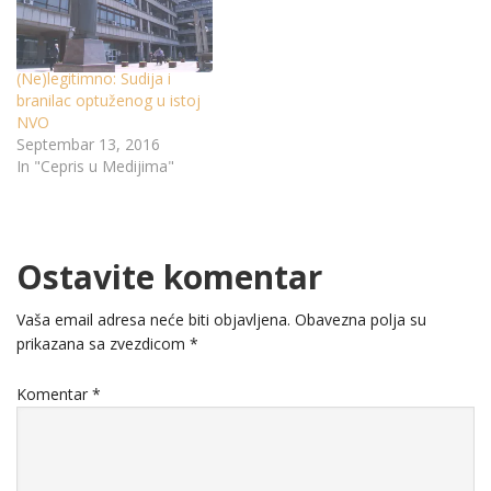
(Ne)legitimno: Sudija i
branilac optuženog u istoj
NVO
Septembar 13, 2016
In "Cepris u Medijima"
Ostavite komentar
Vaša email adresa neće biti objavljena.
Obavezna polja su
prikazana sa zvezdicom
*
Komentar
*