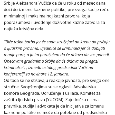
Srbije Aleksandra Vučića da će u roku od mesec dana
doći do izmene kaznene politike, pre svega kad je reč o
minimalnoj i maksimalnoj kazni zatvora, koja
podrazumeva i uvođenje doživotne kazne zatvora za
najteža krivična dela.
“Biće teška borba jer će sada stručnjaci da krenu da pričaju
o ljudskim pravima, ujediniće se kriminalci jer će dobijati
manje para, a ja im poručujem da će država da vas pobedi.
Obećavam građanima Srbije da će država da pregazi
kriminalce”, , između ostalog, predsednik Vučić na
konferenciji za novinare 12. januara.
Od tada se ne stišavaju reakcije javnosti, pre svega one
stručne. Saopštenjima su se oglasili Advokatska
komora Beograda, Udruženje Tužilaca, Komitet za
zaštitu ljudskih prava (YUCOM). Zajednička ocena
pravnika, sudija i advokata je da inicijativa za izmenu
kaznene politike ne može da potekne od predsednika