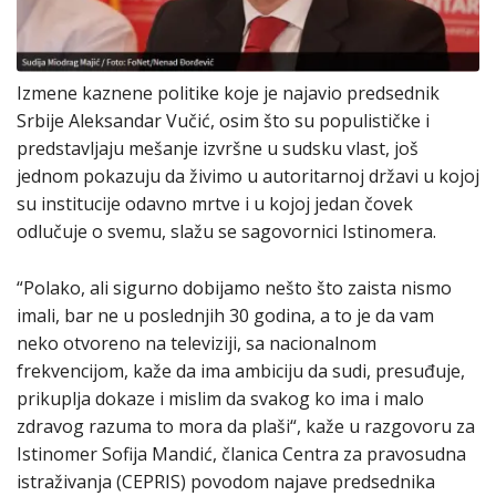
Izmene kaznene politike koje je najavio predsednik
Srbije Aleksandar Vučić, osim što su populističke i
predstavljaju mešanje izvršne u sudsku vlast, još
jednom pokazuju da živimo u autoritarnoj državi u kojoj
su institucije odavno mrtve i u kojoj jedan čovek
odlučuje o svemu, slažu se sagovornici Istinomera.
“Polako, ali sigurno dobijamo nešto što zaista nismo
imali, bar ne u poslednjih 30 godina, a to je da vam
neko otvoreno na televiziji, sa nacionalnom
frekvencijom, kaže da ima ambiciju da sudi, presuđuje,
prikuplja dokaze i mislim da svakog ko ima i malo
zdravog razuma to mora da plaši“, kaže u razgovoru za
Istinomer Sofija Mandić, članica Centra za pravosudna
istraživanja (CEPRIS) povodom najave predsednika