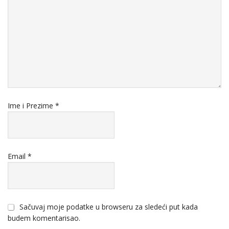
Ime i Prezime
*
Email
*
Sačuvaj moje podatke u browseru za sledeći put kada
budem komentarisao.