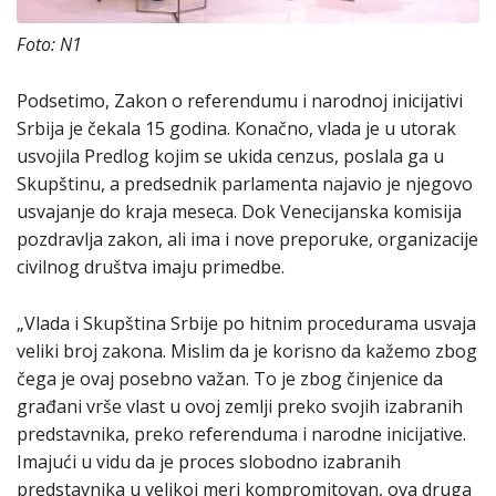
Foto: N1
Podsetimo, Zakon o referendumu i narodnoj inicijativi
Srbija je čekala 15 godina. Konačno, vlada je u utorak
usvojila Predlog kojim se ukida cenzus, poslala ga u
Skupštinu, a predsednik parlamenta najavio je njegovo
usvajanje do kraja meseca. Dok Venecijanska komisija
pozdravlja zakon, ali ima i nove preporuke, organizacije
civilnog društva imaju primedbe.
„Vlada i Skupština Srbije po hitnim procedurama usvaja
veliki broj zakona. Mislim da je korisno da kažemo zbog
čega je ovaj posebno važan. To je zbog činjenice da
građani vrše vlast u ovoj zemlji preko svojih izabranih
predstavnika, preko referenduma i narodne inicijative.
Imajući u vidu da je proces slobodno izabranih
predstavnika u velikoj meri kompromitovan, ova druga