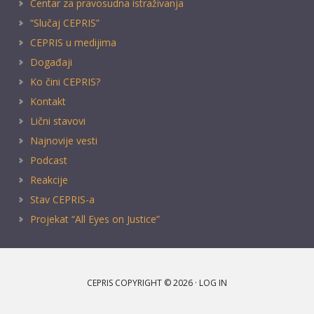
Centar za pravosudna istraživanja
“Slučaj CEPRIS”
CEPRIS u medijima
Događaji
Ko čini CEPRIS?
Kontakt
Lični stavovi
Najnovije vesti
Podcast
Reakcije
Stav CEPRIS-a
Projekat “All Eyes on Justice”
CEPRIS COPYRIGHT © 2026 ·
LOG IN