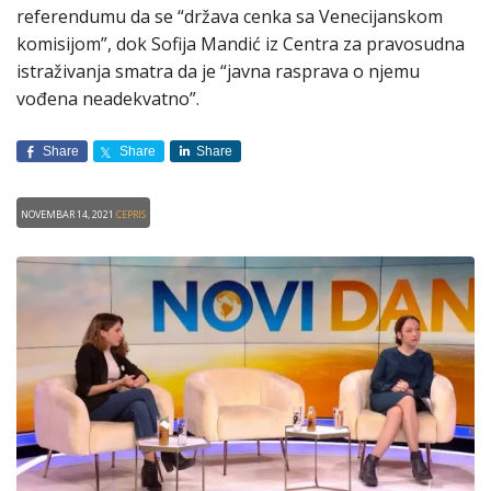
referendumu da se “država cenka sa Venecijanskom
komisijom”, dok Sofija Mandić iz Centra za pravosudna
istraživanja smatra da je “javna rasprava o njemu
vođena neadekvatno”.
Share
Share
Share
Novembar 14, 2021
CEPRIS