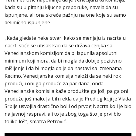
kada su u pitanju ključne preporuke, navela da su
ispunjene, ali ona skreće pažnju na one koje su samo
delimično ispunjene.
„Kada gledate neke stvari kako se menjaju iz nacrta u
nacrt, stiče se utisak kao da se država cenjka sa
Venecijanskom komisijom da bi ispunila apsolutni
minimum koji mora, da bi mogla da dobije pozitivno
mišljenje i da bi mogla dalje da nastavi sa izmenama.
Recimo, Venecijanska komisija naloži da se neki rok
produži, i oni ga produže za par dana, onda
Venecijanska komisija kaže produžite ga još, pa ga oni
produže još malo. Ja bih rekla da je Predlog koji je Vlada
Srbije usvojila drastično bolji od prvog Nacrta koji je bio
na javnoj raspravi, ali to je zbog toga što je prvi bio
toliko loš“, smatra Petrović.