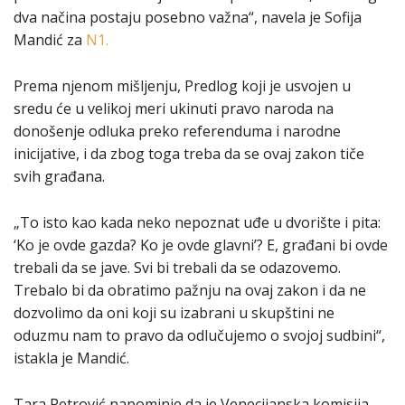
dva načina postaju posebno važna“, navela je Sofija
Mandić za
N1.
Prema njenom mišljenju, Predlog koji je usvojen u
sredu će u velikoj meri ukinuti pravo naroda na
donošenje odluka preko referenduma i narodne
inicijative, i da zbog toga treba da se ovaj zakon tiče
svih građana.
„To isto kao kada neko nepoznat uđe u dvorište i pita:
‘Ko je ovde gazda? Ko je ovde glavni’? E, građani bi ovde
trebali da se jave. Svi bi trebali da se odazovemo.
Trebalo bi da obratimo pažnju na ovaj zakon i da ne
dozvolimo da oni koji su izabrani u skupštini ne
oduzmu nam to pravo da odlučujemo o svojoj sudbini“,
istakla je Mandić.
Tara Petrović napominje da je Venecijanska komisija,