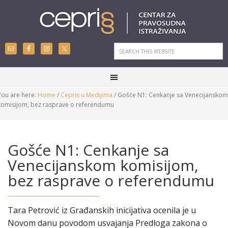
You are here:
Home
/
Cepris u Medijima
/
Gošće N1: Cenkanje sa Venecijanskom
komisijom, bez rasprave o referendumu
Gošće N1: Cenkanje sa
Venecijanskom komisijom,
bez rasprave o referendumu
Tara Petrović iz Građanskih inicijativa ocenila je u
Novom danu povodom usvajanja Predloga zakona o