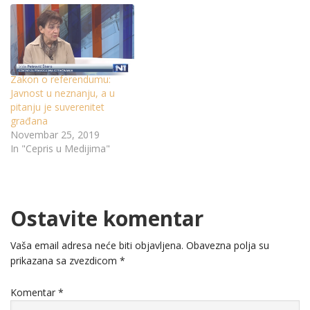
Zakon o referendumu:
Javnost u neznanju, a u
pitanju je suverenitet
građana
Novembar 25, 2019
In "Cepris u Medijima"
Ostavite komentar
Vaša email adresa neće biti objavljena.
Obavezna polja su
prikazana sa zvezdicom
*
Komentar
*