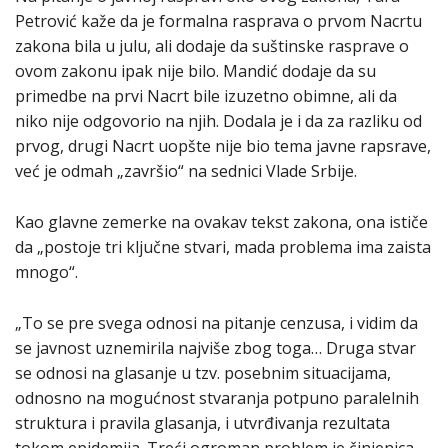
Petrović kaže da je formalna rasprava o prvom Nacrtu
zakona bila u julu, ali dodaje da suštinske rasprave o
ovom zakonu ipak nije bilo. Mandić dodaje da su
primedbe na prvi Nacrt bile izuzetno obimne, ali da
niko nije odgovorio na njih. Dodala je i da za razliku od
prvog, drugi Nacrt uopšte nije bio tema javne rapsrave,
već je odmah „završio“ na sednici Vlade Srbije.
Kao glavne zemerke na ovakav tekst zakona, ona ističe
da „postoje tri ključne stvari, mada problema ima zaista
mnogo“.
„To se pre svega odnosi na pitanje cenzusa, i vidim da
se javnost uznemirila najviše zbog toga… Druga stvar
se odnosi na glasanje u tzv. posebnim situacijama,
odnosno na mogućnost stvaranja potpuno paralelnih
struktura i pravila glasanja, i utvrđivanja rezultata