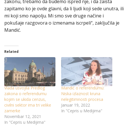
zakonu, trebamo da budemo ispred nje, i da zaista
zapitamo ko je ovde glavni, da li ljudi koji sede unutra, ili
mi koji smo napolju. Mi smo sve druge načine i
pokušaje razgovora o izmenama iscrpeli“, zaključila je
Mandić.
Related
Vlada usvojila Predlog
Mandić o referendumu:
zakona o referendumu
Niska izlaznost kruna
kojim se ukida cenzus,
nelegitimnosti procesa
civilni sektor ima tri velike
Januar 19, 2022
zamerke
In "Cepris u Medijima"
Novembar 12, 2021
In "Cepris u Medijima"