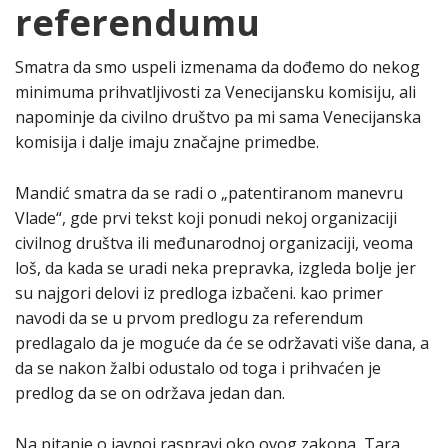
referendumu
Smatra da smo uspeli izmenama da dođemo do nekog
minimuma prihvatljivosti za Venecijansku komisiju, ali
napominje da civilno društvo pa mi sama Venecijanska
komisija i dalje imaju značajne primedbe.
Mandić smatra da se radi o „patentiranom manevru
Vlade“, gde prvi tekst koji ponudi nekoj organizaciji
civilnog društva ili međunarodnoj organizaciji, veoma
loš, da kada se uradi neka prepravka, izgleda bolje jer
su najgori delovi iz predloga izbačeni. kao primer
navodi da se u prvom predlogu za referendum
predlagalo da je moguće da će se održavati više dana, a
da se nakon žalbi odustalo od toga i prihvaćen je
predlog da se on održava jedan dan.
Na pitanje o javnoj raspravi oko ovog zakona, Tara