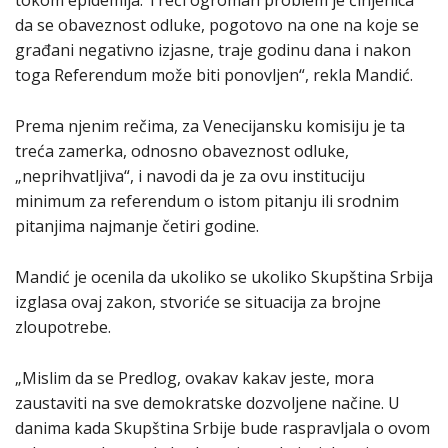
tokom epidemija. Treći ogroman problem je činjenica
da se obaveznost odluke, pogotovo na one na koje se
građani negativno izjasne, traje godinu dana i nakon
toga Referendum može biti ponovljen“, rekla Mandić.
Prema njenim rečima, za Venecijansku komisiju je ta
treća zamerka, odnosno obaveznost odluke,
„neprihvatljiva“, i navodi da je za ovu instituciju
minimum za referendum o istom pitanju ili srodnim
pitanjima najmanje četiri godine.
Mandić je ocenila da ukoliko se ukoliko Skupština Srbija
izglasa ovaj zakon, stvoriće se situacija za brojne
zloupotrebe.
„Mislim da se Predlog, ovakav kakav jeste, mora
zaustaviti na sve demokratske dozvoljene načine. U
danima kada Skupština Srbije bude raspravljala o ovom