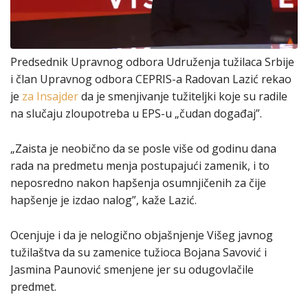
Predsednik Upravnog odbora Udruženja tužilaca Srbije
i član Upravnog odbora CEPRIS-a Radovan Lazić rekao
je
za Insajder
da je smenjivanje tužiteljki koje su radile
na slučaju zloupotreba u EPS-u „čudan događaj”.
„Zaista je neobično da se posle više od godinu dana
rada na predmetu menja postupajući zamenik, i to
neposredno nakon hapšenja osumnjičenih za čije
hapšenje je izdao nalog”, kaže Lazić.
Ocenjuje i da je nelogično objašnjenje Višeg javnog
tužilaštva da su zamenice tužioca Bojana Savović i
Jasmina Paunović smenjene jer su odugovlačile
predmet.