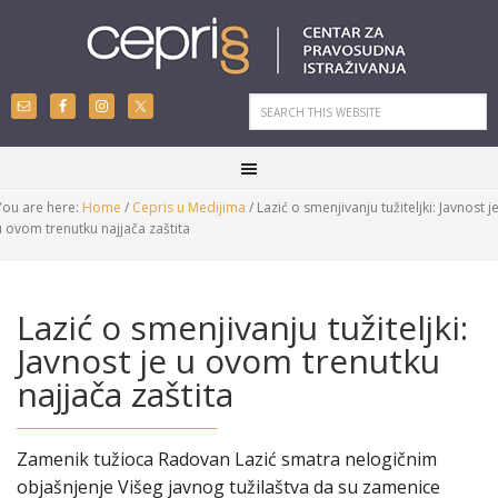
You are here:
Home
/
Cepris u Medijima
/
Lazić o smenjivanju tužiteljki: Javnost j
u ovom trenutku najjača zaštita
Lazić o smenjivanju tužiteljki:
Javnost je u ovom trenutku
najjača zaštita
Zamenik tužioca Radovan Lazić smatra nelogičnim
objašnjenje Višeg javnog tužilaštva da su zamenice