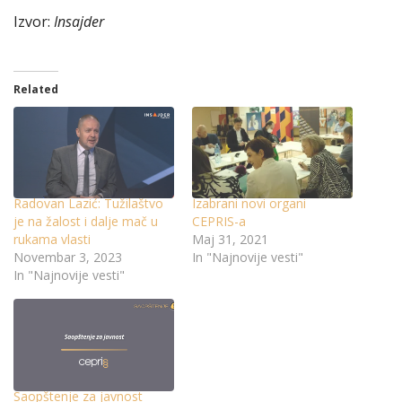
Izvor:
Insajder
Related
Radovan Lazić: Tužilaštvo
Izabrani novi organi
je na žalost i dalje mač u
CEPRIS-a
rukama vlasti
Maj 31, 2021
Novembar 3, 2023
In "Najnovije vesti"
In "Najnovije vesti"
Saopštenje za javnost