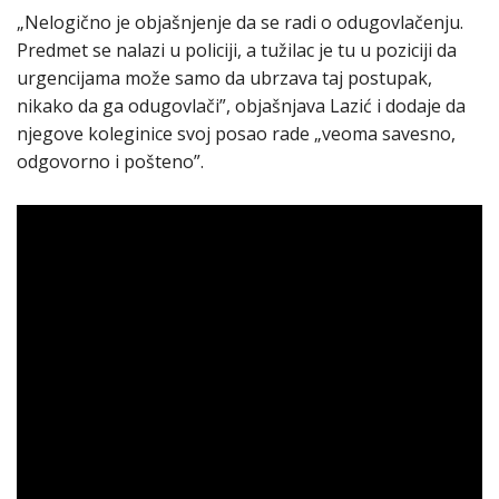
„Nelogično je objašnjenje da se radi o odugovlačenju.
Predmet se nalazi u policiji, a tužilac je tu u poziciji da
urgencijama može samo da ubrzava taj postupak,
nikako da ga odugovlači”, objašnjava Lazić i dodaje da
njegove koleginice svoj posao rade „veoma savesno,
odgovorno i pošteno”.