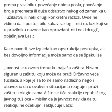
prema pravilniku, povećanje obima posla, povećanje
broja predmeta ili duže odsustvo nekog od zamenika u
Tužilaštvu ili neki drugi konkretni razlozi. Ovde ne
vidimo da li postoji bilo kakav razlog – niti razlozi koji se
u pravilniku navode kao opravdani, niti neki drugi”,
objašnjava Lazić.
Kako navodi, sve izgleda kao opstrukcija postupka, ali
bez dovoljno informacija može samo da se špekuliše.
„Javnost je u ovom trenutku najjača zaštita. Nisam
siguran u zaštitu koju može da pruži Državno veće
tužilaca, a koje je za to ne samo nadležno nego i
obavezno da u ovakvim situacijama reaguje i pruži
zaštitu koleginicama. A što se tiče reakcije republičkog
javnog tužioca – mislim da je javnost navikla da tu
reakciju ne očekuje”, zaključuje Lazić.