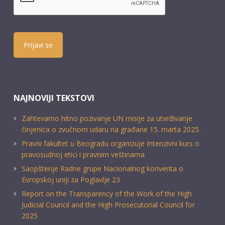
Prijavi se
NAJNOVIJI TEKSTOVI
Zahtevamo hitno pozivanje UN misije za utvrđivanje
činjenica o zvučnom udaru na građane 15. marta 2025.
Pravni fakultet u Beogradu organizuje Intenzivni kurs o
pravosudnoj etici i pravnim veštinama
Saopštenje Radne grupe Nacionalnog konventa o
Evropskoj uniji za Poglavlje 23
Report on the Transparency of the Work of the High
Judicial Council and the High Prosecutorial Council for
2025