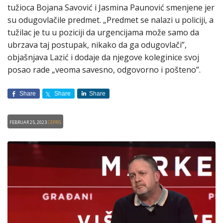
tužioca Bojana Savović i Jasmina Paunović smenjene jer
su odugovlačile predmet. „Predmet se nalazi u policiji, a
tužilac je tu u poziciji da urgencijama može samo da
ubrzava taj postupak, nikako da ga odugovlači”,
objašnjava Lazić i dodaje da njegove koleginice svoj
posao rade „veoma savesno, odgovorno i pošteno”.
Share
Share
Share
Februar 25, 2023
CEPRIS