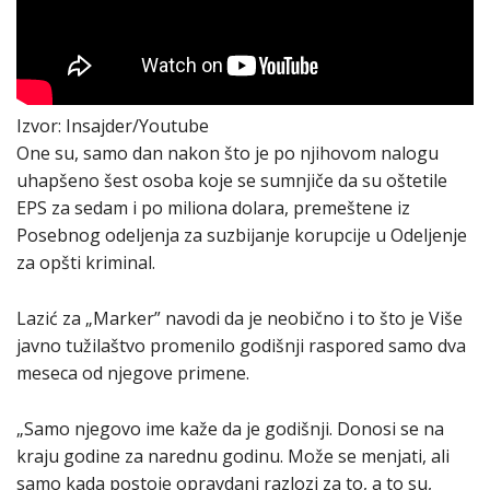
Izvor: Insajder/Youtube
One su, samo dan nakon što je po njihovom nalogu
uhapšeno šest osoba koje se sumnjiče da su oštetile
EPS za sedam i po miliona dolara, premeštene iz
Posebnog odeljenja za suzbijanje korupcije u Odeljenje
za opšti kriminal.
Lazić za „Marker” navodi da je neobično i to što je Više
javno tužilaštvo promenilo godišnji raspored samo dva
meseca od njegove primene.
„Samo njegovo ime kaže da je godišnji. Donosi se na
kraju godine za narednu godinu. Može se menjati, ali
samo kada postoje opravdani razlozi za to, a to su,