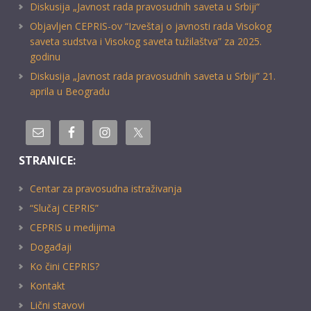
Diskusija „Javnost rada pravosudnih saveta u Srbiji“
Objavljen CEPRIS-ov “Izveštaj o javnosti rada Visokog
saveta sudstva i Visokog saveta tužilaštva” za 2025.
godinu
Diskusija „Javnost rada pravosudnih saveta u Srbiji” 21.
aprila u Beogradu
STRANICE:
Centar za pravosudna istraživanja
“Slučaj CEPRIS”
CEPRIS u medijima
Događaji
Ko čini CEPRIS?
Kontakt
Lični stavovi