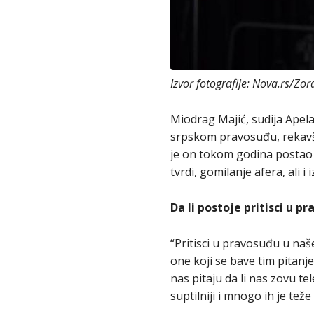
Izvor fotografije: Nova.rs/Zo
Miodrag Majić, sudija Apel
srpskom pravosuđu, rekavši d
je on tokom godina postao t
tvrdi, gomilanje afera, ali i
Da li postoje pritisci u p
“Pritisci u pravosuđu u naše
one koji se bave tim pitanje
nas pitaju da li nas zovu tel
suptilniji i mnogo ih je teže