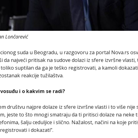
ran Lončarević
acionog suda u Beogradu, u razgovoru za portal Nova.rs osv
a najveći pritisak na sudove dolazi iz sfere izvršne vlasti, 
oliko suptilan da ga je teško registrovati, a kamoli dokazati
 izostanak reakcije tužilaštva.
ravosuđu i o kakvim se radi?
m društvu najpre dolaze iz sfere izvršne vlasti i to više nij
m, jeste to što mnogi smatraju da ti pritisci dolaze na neke 
efonima, šalju ceduljice i slično. Nažalost, načini na koje prit
 registrovati i dokazati”.