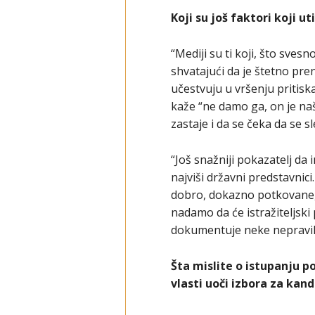
Koji su još faktori koji u
“Mediji su ti koji, što sves
shvatajući da je štetno pre
učestvuju u vršenju pritisk
kaže “ne damo ga, on je naš
zastaje i da se čeka da se sl
“Još snažniji pokazatelj da 
najviši državni predstavnic
dobro, dokazno potkovane, a
nadamo da će istražiteljski 
dokumentuje neke nepravilno
Šta mislite o istupanju po
vlasti uoči izbora za kan