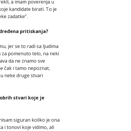
 rekli, a imam poverenja u
oje kandidate birati. To je
neke zadatke”.
određena pritiskanja?
, jer se to radi sa ljudima
ra za pomenuto telo, na neki
ešava da ne znamo sve
 je čak i tamo nepoznat,
su neke druge stvari
brih stvari koje je
nisam siguran koliko je ona
a i tonovi koje vidimo, ali