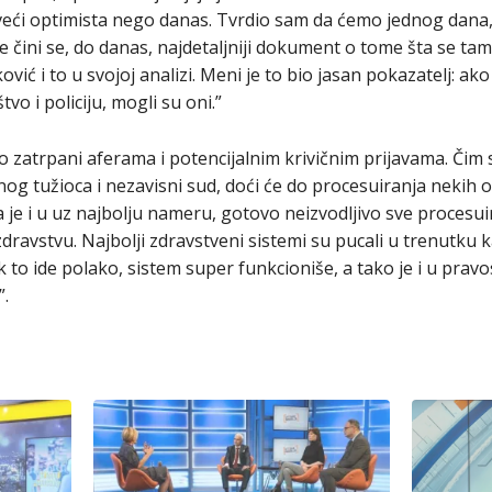
 veći optimista nego danas. Tvrdio sam da ćemo jednog dana,
e čini se, do danas, najdetaljniji dokument o tome šta se tam
vić i to u svojoj analizi. Meni je to bio jasan pokazatelj: a
vo i policiju, mogli su oni.”
 zatrpani aferama i potencijalnim krivičnim prijavama. Čim s
g tužioca i nezavisni sud, doći će do procesuiranja nekih
a je i u uz najbolju nameru, gotovo neizvodljivo sve procesuir
 zdravstvu. Najbolji zdravstveni sistemi su pucali u trenutk
ok to ide polako, sistem super funkcioniše, a tako je i u prav
.