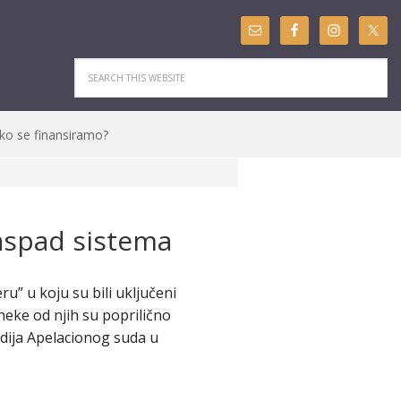
ko se finansiramo?
raspad sistema
ru” u koju su bili uključeni
neke od njih su poprilično
udija Apelacionog suda u