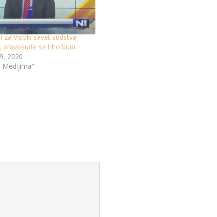
ri za Visoki savet sudstva
, pravosuđe se tiho budi
9, 2020
u Medijima"