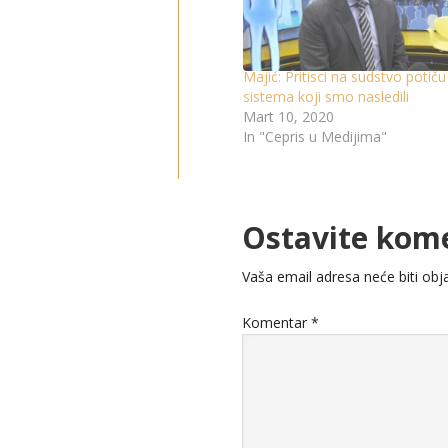
Majić: Pritisci na sudstvo potič
sistema koji smo nasledili
Mart 10, 2020
In "Cepris u Medijima"
Ostavite kom
Vaša email adresa neće biti obja
Komentar
*