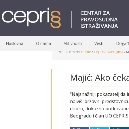
Naslovna
O nama
Aktivnosti
Vesti
Događa
You are here:
Home
/
Cepris u Medijima
/
Ma
Majić: Ako ček
“Najsnažniji pokazatelj da i
najviši državni predstavnic
dobro, dokazno potkovane, 
Beogradu i član UO CEPRIS-