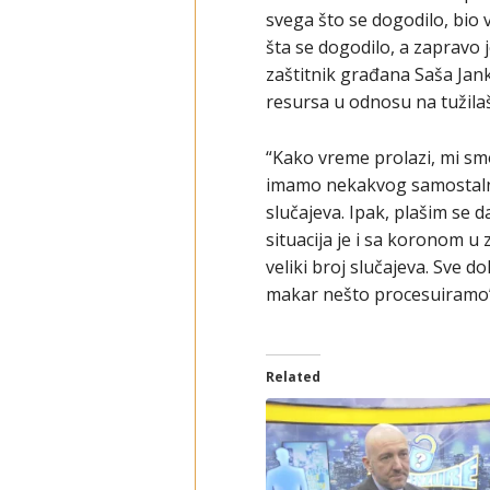
svega što se dogodilo, bio
šta se dogodilo, a zapravo j
zaštitnik građana Saša Janko
resursa u odnosu na tužilašt
“Kako vreme prolazi, mi smo
imamo nekakvog samostalno
slučajeva. Ipak, plašim se d
situacija je i sa koronom u
veliki broj slučajeva. Sve d
makar nešto procesuiramo”
Related