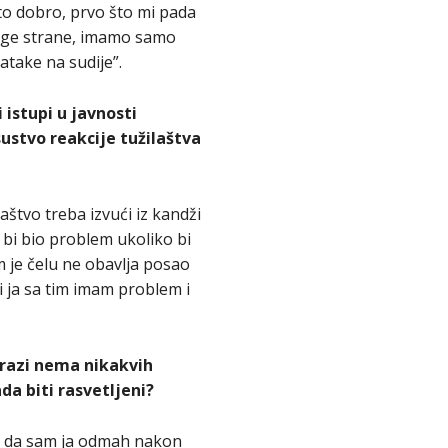
ešto dobro, prvo što mi pada
druge strane, imamo samo
atake na sudije”.
 istupi u javnosti
stvo reakcije tužilaštva
štvo treba izvući iz kandži
e bi bio problem ukoliko bi
im je čelu ne obavlja posao
i ja sa tim imam problem i
trazi nema nikakvih
da biti rasvetljeni?
em da sam ja odmah nakon