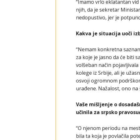
“Imamo vrlo eklatantan vid p
njih, da je sekretar Minista
nedopustivo, jer je potpuno 
Kakva je situacija uoči iz
“Nemam konkretna saznanja o
za koje je jasno da će biti 
volšeban način pojavljival
kolege iz Srbije, ali je uža
osvoji ogromnom podrškom i
urađene. Nažalost, ono na š
Vaše mišljenje o dosadaš
učinila za srpsko pravosu
“O njenom periodu na mestu
bila ta koja je povlačila pot