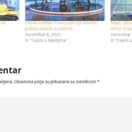
u od
Utisak nedelje: Pravosuđe trpi pritiske,
Majić: Izbo
politiku izbaciti iz sudnica
dobar znak
Novembar 8, 2021
Decembar 
In "Cepris u Medijima"
In "Cepris 
entar
vljena.
Obavezna polja su prikazana sa zvezdicom
*