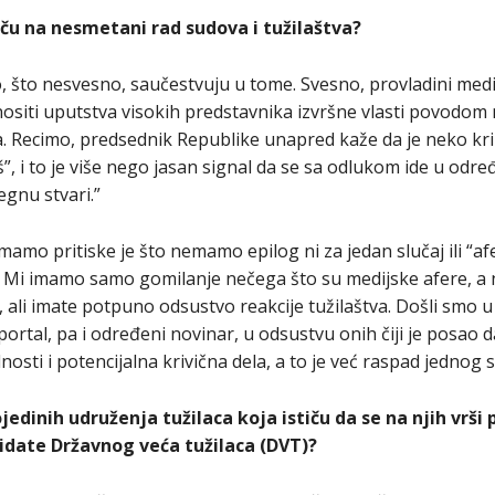
tiču na nesmetani rad sudova i tužilaštva?
no, što nesvesno, saučestvuju u tome. Svesno, provladini medi
nositi uputstva visokih predstavnika izvršne vlasti povodom 
a. Recimo, predsednik Republike unapred kaže da je neko kri
”, i to je više nego jasan signal da se sa odlukom ide u odre
egnu stvari.”
imamo pritiske je što nemamo epilog ni za jedan slučaj ili “afe
i. Mi imamo samo gomilanje nečega što su medijske afere, a 
li imate potpuno odsustvo reakcije tužilaštva. Došli smo u s
portal, pa i određeni novinar, u odsustvu onih čiji je posao d
sti i potencijalna krivična dela, a to je već raspad jednog 
jedinih udruženja tužilaca koja ističu da se na njih vrši 
didate Državnog veća tužilaca (DVT)?