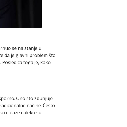
rnuo se na stanje u
te da je glavni problem što
. Posledica toga je, kako
e sporno. Ono što zbunjuje
tradicionalne načine. Često
isci dolaze daleko su