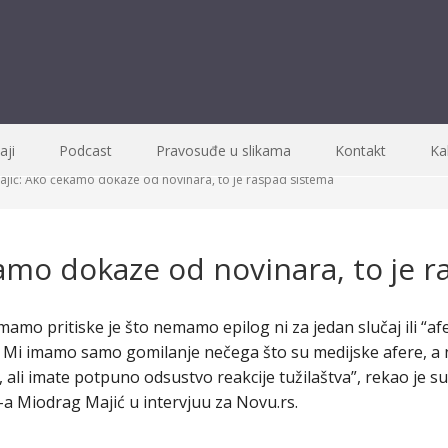
ji
Podcast
Pravosuđe u slikama
Kontakt
Ka
jić: Ako čekamo dokaze od novinara, to je raspad sistema
amo dokaze od novinara, to je 
mamo pritiske je što nemamo epilog ni za jedan slučaj ili “afe
i. Mi imamo samo gomilanje nečega što su medijske afere, a 
ali imate potpuno odsustvo reakcije tužilaštva”, rekao je s
a Miodrag Majić u intervjuu za Novu.rs.