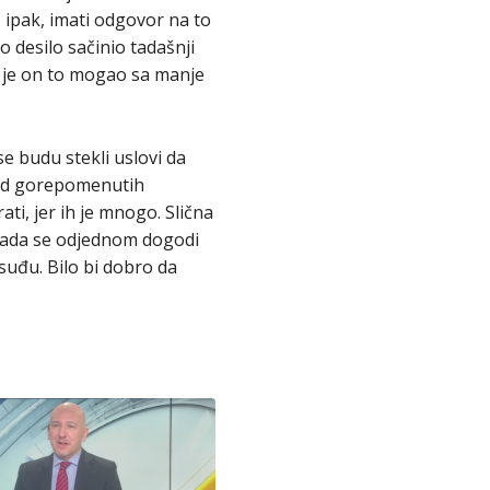
 ipak, imati odgovor na to
o desilo sačinio tadašnji
ko je on to mogao sa manje
e budu stekli uslovi da
 od gorepomenutih
ati, jer ih je mnogo. Slična
u kada se odjednom dogodi
osuđu. Bilo bi dobro da