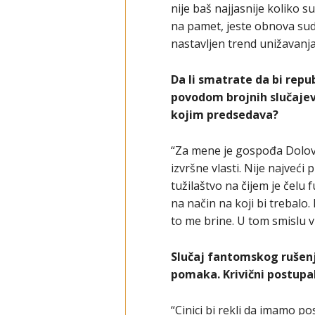
nije baš najjasnije koliko s
na pamet, jeste obnova suds
nastavljen trend unižavanja
Da li smatrate da bi repub
povodom brojnih slučajev
kojim predsedava?
“Za mene je gospođa Dolova
izvršne vlasti. Nije najveći
tužilaštvo na čijem je čelu 
na način na koji bi trebalo
to me brine. U tom smislu v
Slučaj fantomskog rušenj
pomaka. Krivični postupak 
“Cinici bi rekli da imamo 