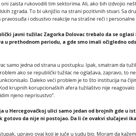
u oni zaista rukovodili tim sektorima. Ali, ako bih izdvojio n
kih zgrada. To bi uknjižio na strani pozitivnih stvari. Sa 
 pravosuđa i odsustvo reakcije na strašne reči i personalne 
lički javni tužilac Zagorka Dolovac trebalo da se oglasi i
a u prethodnom periodu, a gde smo imali očigledno odsu
c samo jedna od strana u postupku. Ipak, smatram da tužila
 problem ako se republički tužilac ne oglašava, zapravo, to n
funkcionisalo. Daleko veći problem je to što institucija na čij
. Kod krupnih korupcionaških afera tužilaštvo nije reagovalo 
idim njeno neprisustvo”.
a u Hercegovačkoj ulici samo jedan od brojnih gde u is
gotovo da nije ni postojao. Da li će ovakvi slučajevi ika
postupak, upravo ovaj koji je juče u sudu bio. Moram da kaž