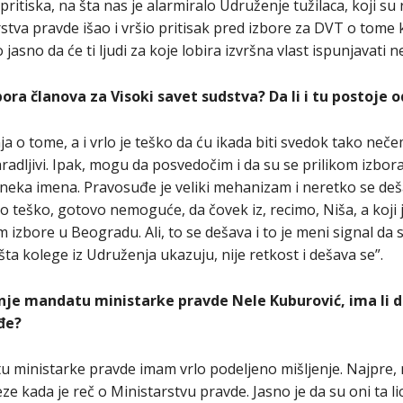
ritiska, na šta nas je alarmiralo Udruženje tužilaca, koji su
rstva pravde išao i vršio pritisak pred izbore za DVT o tome k
jasno da će ti ljudi za koje lobira izvršna vlast ispunjavati 
bora članova za Visoki savet sudstva? Da li i tu postoje 
 tome, a i vrlo je teško da ću ikada biti svedok tako nečemu
saradljivi. Ipak, mogu da posvedočim i da su se prilikom izbo
a neka imena. Pravosuđe je veliki mehanizam i neretko se d
sno teško, gotovo nemoguće, da čovek iz, recimo, Niša, a koji
zbore u Beogradu. Ali, to se dešava i to je meni signal da 
ta kolege iz Udruženja ukazuju, nije retkost i dešava se”.
nje mandatu ministarke pravde Nele Kuburović, ima li do
đe?
 ministarke pravde imam vrlo podeljeno mišljenje. Najpre, 
eze kada je reč o Ministarstvu pravde. Jasno je da su oni ta lic