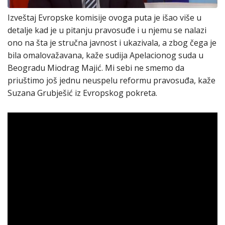
Izveštaj Evropske komisije ovoga puta je išao više u
detalje kad je u pitanju pravosuđe i u njemu se nalazi
ono na šta je stručna javnost i ukazivala, a zbog čega je
bila omalovažavana, kaže sudija Apelacionog suda u
Beogradu Miodrag Majić. Mi sebi ne smemo da
priuštimo još jednu neuspelu reformu pravosuđa, kaže
Suzana Grubješić iz Evropskog pokreta.