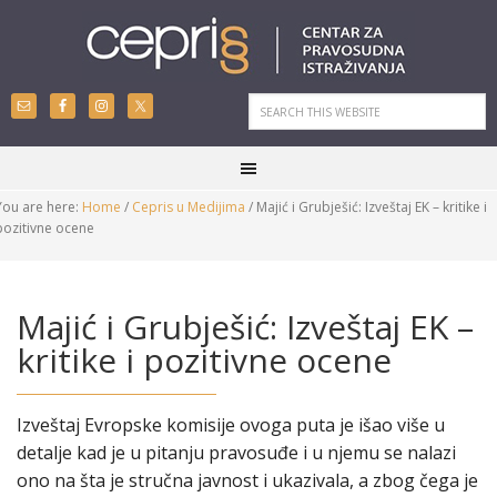
You are here:
Home
/
Cepris u Medijima
/
Majić i Grubješić: Izveštaj EK – kritike i
pozitivne ocene
Majić i Grubješić: Izveštaj EK –
kritike i pozitivne ocene
Izveštaj Evropske komisije ovoga puta je išao više u
detalje kad je u pitanju pravosuđe i u njemu se nalazi
ono na šta je stručna javnost i ukazivala, a zbog čega je