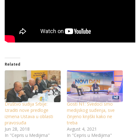
Related
Društvo sudija Srbije:
Gosti N1: Svedoci smo
Izraditi nove predloge
medijskog suđenja, sve
izmena Ustava u oblasti
činjeno knjiški kako ne
pravosuđa
treba
Jun 28, 2018
Avgust 4, 2021
In "Cepris u Medijima"
In "Cepris u Medijima"