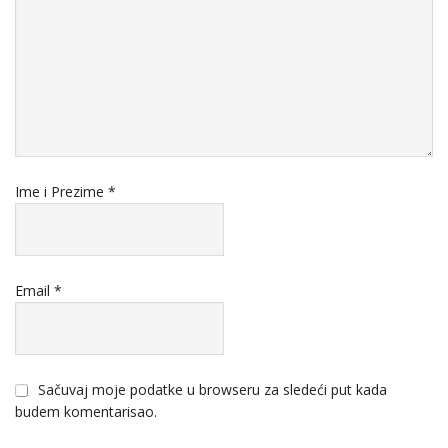
Ime i Prezime
*
Email
*
Sačuvaj moje podatke u browseru za sledeći put kada
budem komentarisao.