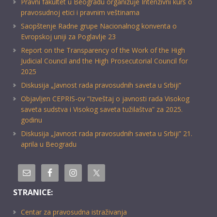
Pravni fakultet u Beogradu organizuje Intenzivni kurs o
pravosudnoj etici i pravnim veštinama
Saopštenje Radne grupe Nacionalnog konventa o
Evropskoj uniji za Poglavlje 23
Report on the Transparency of the Work of the High
Judicial Council and the High Prosecutorial Council for
2025
Diskusija „Javnost rada pravosudnih saveta u Srbiji“
Objavljen CEPRIS-ov “Izveštaj o javnosti rada Visokog
saveta sudstva i Visokog saveta tužilaštva” za 2025.
godinu
Diskusija „Javnost rada pravosudnih saveta u Srbiji” 21.
aprila u Beogradu
STRANICE:
Centar za pravosudna istraživanja