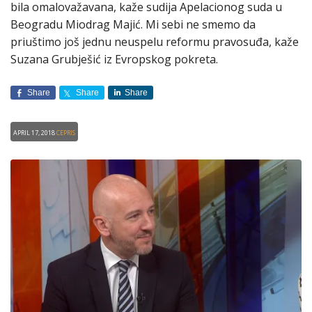
bila omalovažavana, kaže sudija Apelacionog suda u
Beogradu Miodrag Majić. Mi sebi ne smemo da
priuštimo još jednu neuspelu reformu pravosuđa, kaže
Suzana Grubješić iz Evropskog pokreta.
Share
Share
Share
April 17, 2018
CEPRIS