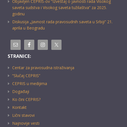
Objavljen CEPRIS-ov “Izveštaj o javnosti rada Visokog
saveta sudstva i Visokog saveta tužilaštva” za 2025.
godinu
Diskusija „Javnost rada pravosudnih saveta u Srbiji” 21.
aprila u Beogradu
STRANICE:
Centar za pravosudna istraživanja
“Slučaj CEPRIS”
CEPRIS u medijima
Događaji
Ko čini CEPRIS?
Kontakt
Lični stavovi
Najnovije vesti