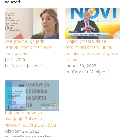
Related
Ove godine još jedni
Majić: Umesto da se
redovni izbori: menja se
reformom smanji uticaj
sudska vlast
politike na pravosuđe, biće
Jul 1, 2020
još veći
In "Najnovije vesti"
Januar 30, 2023
In "Cepris u Medijima"
Polazne osnove za
usvajanje Zakona o
Visokom savetu tužilaštva
Oktobar 26, 2022