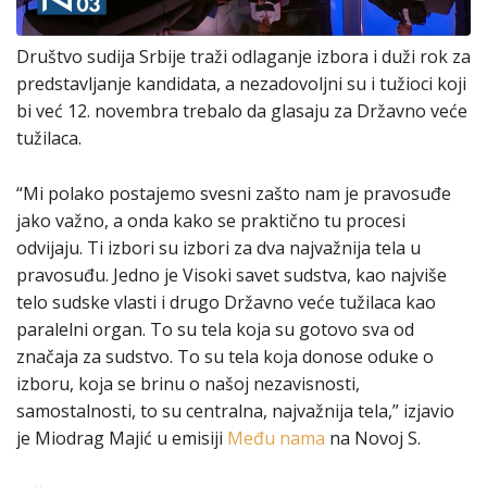
Društvo sudija Srbije traži odlaganje izbora i duži rok za
predstavljanje kandidata, a nezadovoljni su i tužioci koji
bi već 12. novembra trebalo da glasaju za Državno veće
tužilaca.
“Mi polako postajemo svesni zašto nam je pravosuđe
jako važno, a onda kako se praktično tu procesi
odvijaju. Ti izbori su izbori za dva najvažnija tela u
pravosuđu. Jedno je Visoki savet sudstva, kao najviše
telo sudske vlasti i drugo Državno veće tužilaca kao
paralelni organ. To su tela koja su gotovo sva od
značaja za sudstvo. To su tela koja donose oduke o
izboru, koja se brinu o našoj nezavisnosti,
samostalnosti, to su centralna, najvažnija tela,” izjavio
je Miodrag Majić u emisiji
Među nama
na Novoj S.