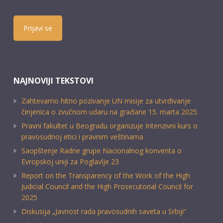
Prijavi se
NAJNOVIJI TEKSTOVI
Zahtevamo hitno pozivanje UN misije za utvrđivanje
činjenica o zvučnom udaru na građane 15. marta 2025.
Pravni fakultet u Beogradu organizuje Intenzivni kurs o
pravosudnoj etici i pravnim veštinama
Saopštenje Radne grupe Nacionalnog konventa o
Evropskoj uniji za Poglavlje 23
Report on the Transparency of the Work of the High
Judicial Council and the High Prosecutorial Council for
2025
Diskusija „Javnost rada pravosudnih saveta u Srbiji“