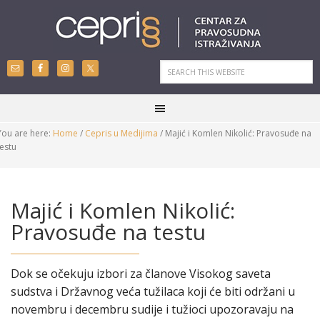
You are here:
Home
/
Cepris u Medijima
/
Majić i Komlen Nikolić: Pravosuđe na
testu
Majić i Komlen Nikolić:
Pravosuđe na testu
Dok se očekuju izbori za članove Visokog saveta
sudstva i Državnog veća tužilaca koji će biti održani u
novembru i decembru sudije i tužioci upozoravaju na