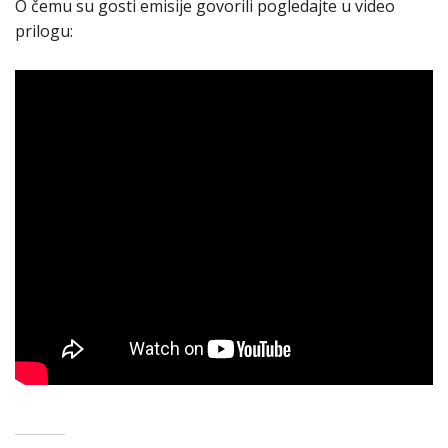
O čemu su gosti emisije govorili pogledajte u video
prilogu: