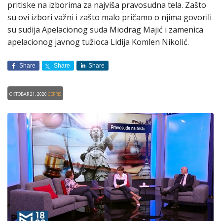
pritiske na izborima za najviša pravosudna tela. Zašto
su ovi izbori važni i zašto malo pričamo o njima govorili
su sudija Apelacionog suda Miodrag Majić i zamenica
apelacionog javnog tužioca Lidija Komlen Nikolić.
Share
Share
Share
Oktobar 21, 2020
CEPRIS