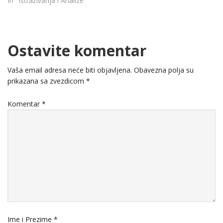
In "Istraživanja i Analize"
Ostavite komentar
Vaša email adresa neće biti objavljena.
Obavezna polja su
prikazana sa zvezdicom
*
Komentar
*
Ime i Prezime
*