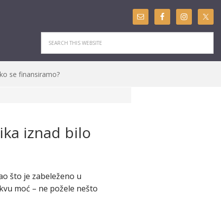
ko se finansiramo?
ika iznad bilo
kao što je zabeleženo u
takvu moć – ne požele nešto