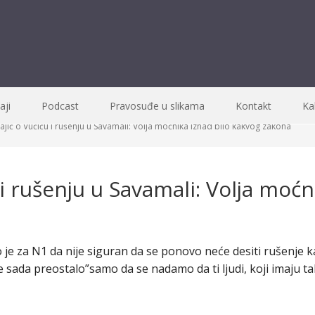
ji
Podcast
Pravosuđe u slikama
Kontakt
Ka
jić o Vučiću i rušenju u Savamali: Volja moćnika iznad bilo kakvog zakona
 i rušenju u Savamali: Volja moćn
o je za N1 da nije siguran da se ponovo neće desiti rušenje 
e sada preostalo”samo da se nadamo da ti ljudi, koji imaju 