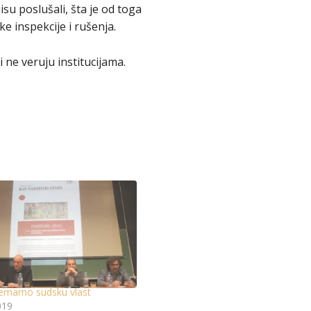
isu poslušali, šta je od toga
e inspekcije i rušenja.
e veruju institucijama.
nemamo sudsku vlast
019