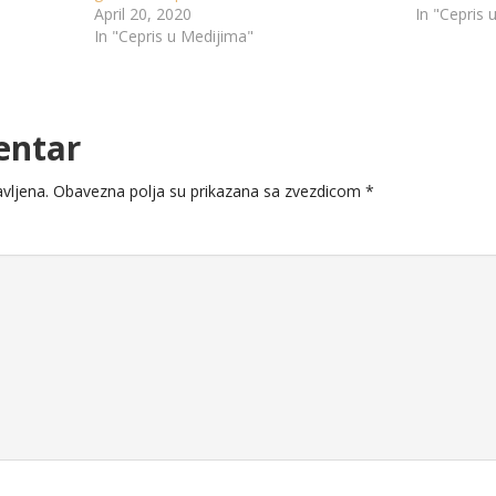
April 20, 2020
In "Cepris 
In "Cepris u Medijima"
entar
vljena.
Obavezna polja su prikazana sa zvezdicom
*