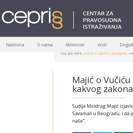
Naslovna
O nama
Aktivnosti
Vesti
Događa
You are here:
Home
/
Cepris u Medijima
/
Ma
Majić o Vučiću
kakvog zakona
Sudija Miodrag Majić izjavi
Savamali u Beogradu, i da j
naše”.