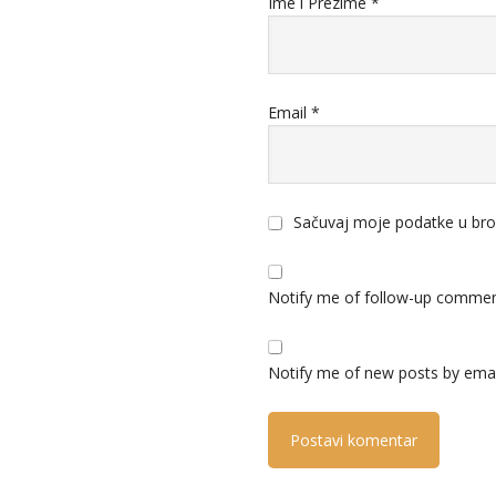
Ime i Prezime
*
Email
*
Sačuvaj moje podatke u bro
Notify me of follow-up commen
Notify me of new posts by emai