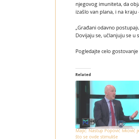
njegovog imuniteta, da objas
izašlo van plana, i na kraj
„Građani odavno postupaju 
Dovijaju se, učlanjuju se u 
Pogledajte celo gostovanj
Related
Majić: Nastup Popović Ivković j
što se ovde stimuliše