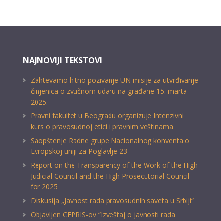
NAJNOVIJI TEKSTOVI
Zahtevamo hitno pozivanje UN misije za utvrđivanje
činjenica o zvučnom udaru na građane 15. marta
2025.
Pravni fakultet u Beogradu organizuje Intenzivni
kurs o pravosudnoj etici i pravnim veštinama
Saopštenje Radne grupe Nacionalnog konventa o
Evropskoj uniji za Poglavlje 23
Report on the Transparency of the Work of the High
Judicial Council and the High Prosecutorial Council
for 2025
Diskusija „Javnost rada pravosudnih saveta u Srbiji“
Objavljen CEPRIS-ov “Izveštaj o javnosti rada