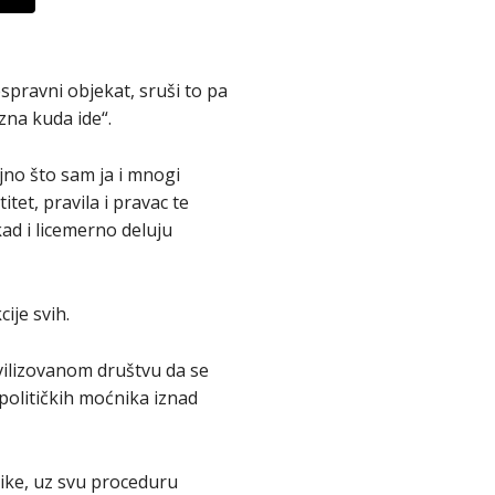
espravni objekat, sruši to pa
zna kuda ide“.
ajno što sam ja i mnogi
itet, pravila i pravac te
ad i licemerno deluju
ije svih.
vilizovanom društvu da se
političkih moćnika iznad
ike, uz svu proceduru