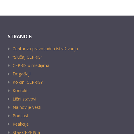
STRANICE:
Centar za pravosudna istraživanja
“Slučaj CEPRIS”
CEPRIS u medijima
Događaji
Ko čini CEPRIS?
Kontakt
Lični stavovi
Najnovije vesti
Podcast
Reakcije
Stav CEPRIS-a