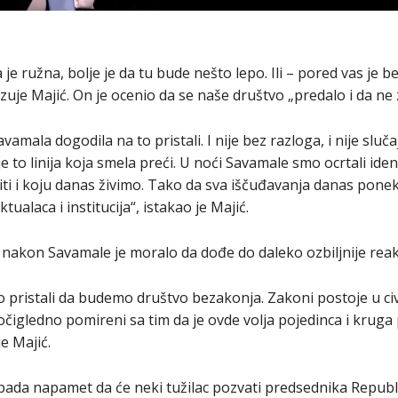
e ružna, bolje je da tu bude nešto lepo. Ili – pored vas je b
zuje Majić. On je ocenio da se naše društvo „predalo i da ne 
vamala dogodila na to pristali. I nije bez razloga, i nije sluč
e to linija koja smela preći. U noći Savamale smo ocrtali ident
ti i koju danas živimo. Tako da sva iščuđavanja danas ponek
ualaca i institucija“, istakao je Majić.
akon Savamale je moralo da dođe do daleko ozbiljnije reakc
o pristali da budemo društvo bezakonja. Zakoni postoje u ci
čigledno pomireni sa tim da je ovde volja pojedinca i kruga 
e Majić.
ada napamet da će neki tužilac pozvati predsednika Republ