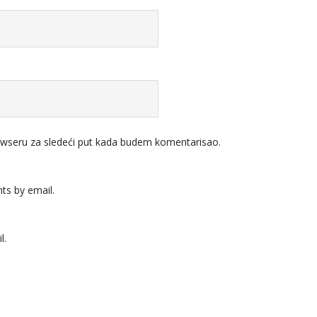
wseru za sledeći put kada budem komentarisao.
ts by email.
l.