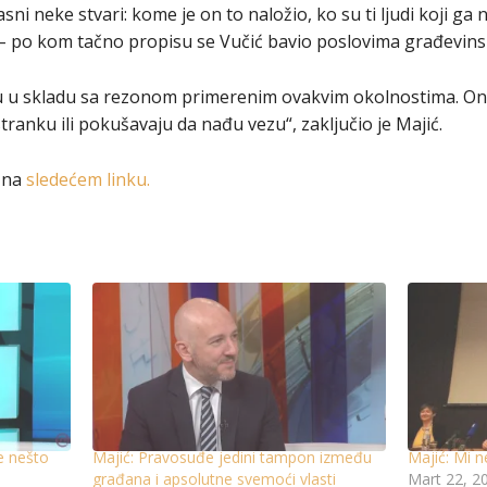
ni neke stvari: kome je on to naložio, ko su ti ljudi koji ga n
u – po kom tačno propisu se Vučić bavio poslovima građevinsk
u skladu sa rezonom primerenim ovakvim okolnostima. Oni n
stranku ili pokušavaju da nađu vezu“, zaključio je Majić.
e na
sledećem linku.
e nešto
Majić: Pravosuđe jedini tampon između
Majić: Mi 
građana i apsolutne svemoći vlasti
Mart 22, 2