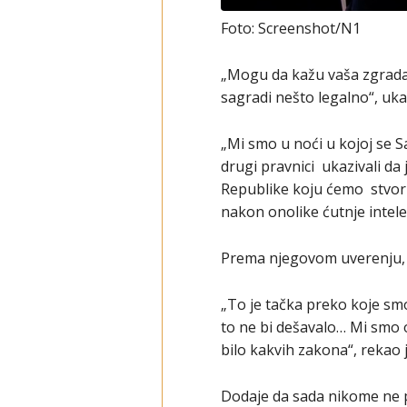
Foto: Screenshot/N1
„Mogu da kažu vaša zgrada j
sagradi nešto legalno“, uka
„Mi smo u noći u kojoj se Sa
drugi pravnici ukazivali da j
Republike koju ćemo stvori
nakon onolike ćutnje intelekt
Prema njegovom uverenju, n
„To je tačka preko koje sm
to ne bi dešavalo… Mi smo o
bilo kakvih zakona“, rekao j
Dodaje da sada nikome ne p