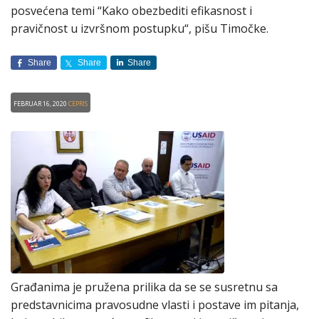
posvećena temi “Kako obezbediti efikasnost i
pravičnost u izvršnom postupku“, pišu Timočke.
Share
Share
Share
Februar 16, 2020
CEPRIS
Građanima je pružena prilika da se se susretnu sa
predstavnicima pravosudne vlasti i postave im pitanja,