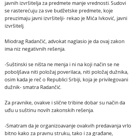
javnih izvršitelja za predmete manje vrednosti. Sudovi
se rasterećuju za sve budžetske predmete, koje
preuzimaju javni izvršitelji- rekao je Mića Ivković, javni
izvršitelj.
Miodrag Radančić, advokat naglasio je da ovaj zakon
ima niz negativnih rešenja.
-Suštinski se ništa ne menja i ni na koji način se ne
poboljšava niti položaj poverilaca, niti položaj dužnika,
osim kada je reč o Republici Srbiji, koja je privilegovani
dužnik- smatra Radančić.
Za pravnike, ovakve i slične tribine dobar su način da
uđu u suštinu novih zakonskih rešenja.
-Smatram da je organizoavanje ovakvih predavanja vrlo
bitno kako za pravnu struku, tako i za građane,