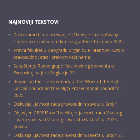
NAJNOVIJI TEKSTOVI
Zahtevamo hitno pozivanje UN misije za utvrđivanje
činjenica o zvučnom udaru na građane 15. marta 2025.
Pravni fakultet u Beogradu organizuje Intenzivni kurs o
pravosudnoj etici i pravnim veštinama
Saopštenje Radne grupe Nacionalnog konventa o
Evropskoj uniji za Poglavlje 23
Report on the Transparency of the Work of the High
Judicial Council and the High Prosecutorial Council for
2025
Diskusija „Javnost rada pravosudnih saveta u Srbiji“
Objavljen CEPRIS-ov “Izveštaj o javnosti rada Visokog
saveta sudstva i Visokog saveta tužilaštva” za 2025.
godinu
Diskusija „Javnost rada pravosudnih saveta u Srbiji” 21.