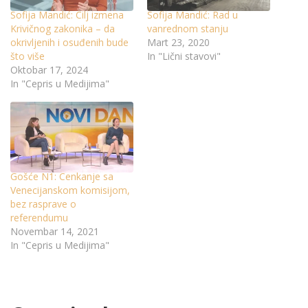
Sofija Mandić: Cilj izmena
Sofija Mandić: Rad u
Krivičnog zakonika – da
vanrednom stanju
okrivljenih i osuđenih bude
Mart 23, 2020
što više
In "Lični stavovi"
Oktobar 17, 2024
In "Cepris u Medijima"
Gošće N1: Cenkanje sa
Venecijanskom komisijom,
bez rasprave o
referendumu
Novembar 14, 2021
In "Cepris u Medijima"