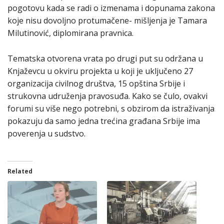
pogotovu kada se radi o izmenama i dopunama zakona
koje nisu dovoljno protumačene- mišljenja je Tamara
Milutinović, diplomirana pravnica.
Tematska otvorena vrata po drugi put su održana u
Knjaževcu u okviru projekta u koji je uključeno 27
organizacija civilnog društva, 15 opština Srbije i
strukovna udruženja pravosuđa. Kako se čulo, ovakvi
forumi su više nego potrebni, s obzirom da istraživanja
pokazuju da samo jedna trećina građana Srbije ima
poverenja u sudstvo.
Related