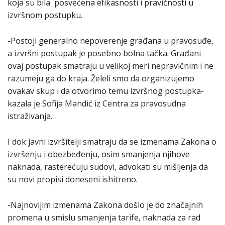
koja su bila posvećena efikasnosti i pravičnosti u
izvršnom postupku.
-Postoji generalno nepoverenje građana u pravosuđe,
a izvršni postupak je posebno bolna tačka. Građani
ovaj postupak smatraju u velikoj meri nepravičnim i ne
razumeju ga do kraja. Želeli smo da organizujemo
ovakav skup i da otvorimo temu izvršnog postupka-
kazala je Sofija Mandić iz Centra za pravosudna
istraživanja.
I dok javni izvršitelji smatraju da se izmenama Zakona o
izvršenju i obezbeđenju, osim smanjenja njihove
naknada, rasterećuju sudovi, advokati su mišljenja da
su novi propisi doneseni ishitreno.
-Najnovijim izmenama Zakona došlo je do značajnih
promena u smislu smanjenja tarife, naknada za rad