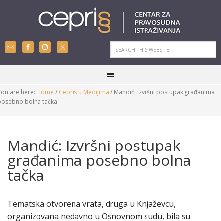
You are here:
Home
/
Cepris u Medijima
/
Mandić: Izvršni postupak građanima
posebno bolna tačka
Mandić: Izvršni postupak
građanima posebno bolna
tačka
Tematska otvorena vrata, druga u Knjaževcu,
organizovana nedavno u Osnovnom sudu, bila su