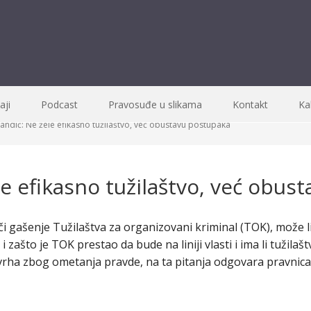
ji
Podcast
Pravosuđe u slikama
Kontakt
Ka
ndić: Ne žele efikasno tužilaštvo, već obustavu postupaka
e efikasno tužilaštvo, već obus
i gašenje Tužilaštva za organizovani kriminal (TOK), može l
 zašto je TOK prestao da bude na liniji vlasti i ima li tužil
rha zbog ometanja pravde, na ta pitanja odgovara pravnica i