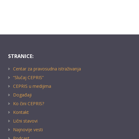
STRANICE:
Centar za pravosudna istraživanja
“Slučaj CEPRIS”
CEPRIS u medijima
Događaji
Ko čini CEPRIS?
Kontakt
Lični stavovi
Najnovije vesti
Podcast