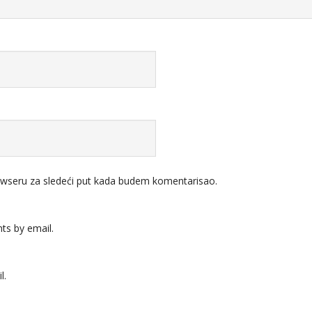
wseru za sledeći put kada budem komentarisao.
ts by email.
l.