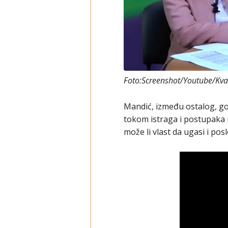
Foto:Screenshot/Youtube/Kv
Mandić, između ostalog, go
tokom istraga i postupaka u
može li vlast da ugasi i pos