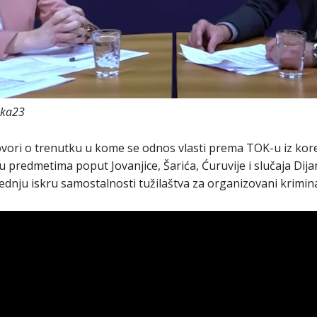
aka23
vori o trenutku u kome se odnos vlasti prema TOK-u iz kor
 predmetima poput Jovanjice, Šarića, Ćuruvije i slučaja Dija
lednju iskru samostalnosti tužilaštva za organizovani krimina