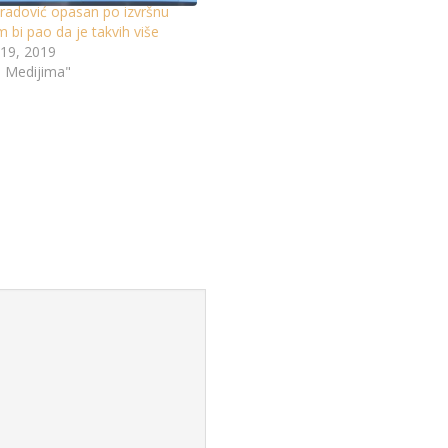
radović opasan po izvršnu
em bi pao da je takvih više
19, 2019
u Medijima"