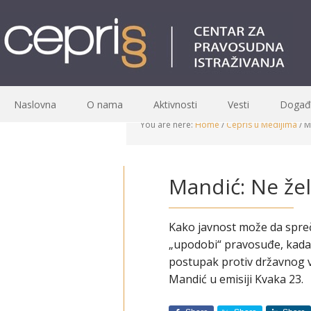
Naslovna
O nama
Aktivnosti
Vesti
Događa
You are here:
Home
/
Cepris u Medijima
/
Ma
Mandić: Ne žel
Kako javnost može da spreč
„upodobi“ pravosuđe, kada i
postupak protiv državnog v
Mandić u emisiji Kvaka 23.