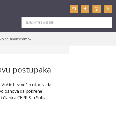
ko se finansiramo?
tavu postupaka
i Vučić bez većih otpora da
aštvo osnova da pokrene
 članica CEPRIS-a Sofija