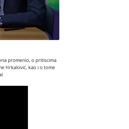
ena promenio, o pritiscima
ne Hrkalović, kao i o tome
l.