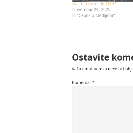
Kojim tokom ide TOK?
Novembar 29, 2025
In "Cepris u Medijima"
Ostavite kom
Vaša email adresa neće biti obja
Komentar
*