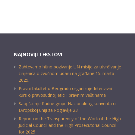
NAJNOVIJI TEKSTOVI
Zahtevamo hitno pozivanje UN misije za utvrđivanje
činjenica o zvučnom udaru na građane 15. marta
2025.
Pravni fakultet u Beogradu organizuje Intenzivni
kurs o pravosudnoj etici i pravnim veštinama
Saopštenje Radne grupe Nacionalnog konventa o
Evropskoj uniji za Poglavlje 23
Report on the Transparency of the Work of the High
Judicial Council and the High Prosecutorial Council
for 2025