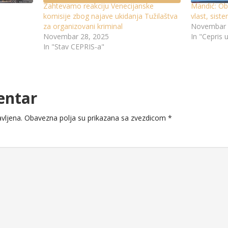
Zahtevamo reakciju Venecijanske
Mandić: Ob
komisije zbog najave ukidanja Tužilaštva
vlast, sist
za organizovani kriminal
Novembar 
Novembar 28, 2025
In "Cepris 
In "Stav CEPRIS-a"
entar
vljena.
Obavezna polja su prikazana sa zvezdicom
*