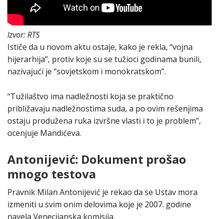
Izvor: RTS
Ističe da u novom aktu ostaje, kako je rekla, “vojna
hijerarhija”, protiv koje su se tužioci godinama bunili,
nazivajući je “sovjetskom i monokratskom”.
“Tužilaštvo ima nadležnosti koja se praktično
približavaju nadležnostima suda, a po ovim rešenjima
ostaju produžena ruka izvršne vlasti i to je problem”,
ocenjuje Mandićeva.
Antonijević: Dokument prošao
mnogo testova
Pravnik Milan Antonijević je rekao da se Ustav mora
izmeniti u svim onim delovima koje je 2007. godine
navela Venecijanska komisija.