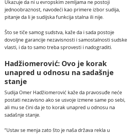
Ukazuje da ni u evropskim zemljama ne postoji
jednoobraznost, navodeći kao primere izbor sudija,
pitanje da li je sudijska funkcija stalna ili nije.
Što se tiče samog sudstva, kaže da i sada postoje
dovoljne garancije nezavisnosti i samostalnosti sudske
vlasti, i da to samo treba sprovesti i nadograditi.
Hadžiomerović: Ovo je korak
unapred u odnosu na sadašnje
stanje
Sudija Omer Hadžiomerović kaže da pravosuđe neće
postati nezavisno ako se usvoje izmene same po sebi,
ali mu se čini da je to korak unapred u odnosu na
sadašnje stanje.
“Ustav se menja zato što je naša država rekla u