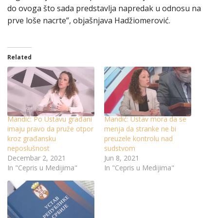
do ovoga što sada predstavlja napredak u odnosu na
prve loše nacrte”, objašnjava Hadžiomerović.
Related
Mandić: Po Ustavu građani
Mandić: Ustav mora da se
imaju pravo da pruže otpor
menja da stranke ne bi
kroz građansku
preuzele kontrolu nad
neposlušnost
sudstvom
Decembar 2, 2021
Jun 8, 2021
In "Cepris u Medijima"
In "Cepris u Medijima"