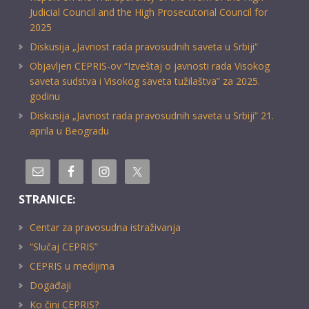
Judicial Council and the High Prosecutorial Council for
2025
Diskusija „Javnost rada pravosudnih saveta u Srbiji“
Objavljen CEPRIS-ov “Izveštaj o javnosti rada Visokog
saveta sudstva i Visokog saveta tužilaštva” za 2025.
godinu
Diskusija „Javnost rada pravosudnih saveta u Srbiji” 21.
aprila u Beogradu
STRANICE:
Centar za pravosudna istraživanja
“Slučaj CEPRIS”
CEPRIS u medijima
Događaji
Ko čini CEPRIS?