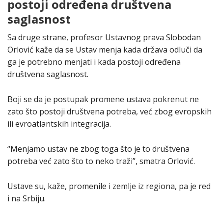
postoji određena društvena
saglasnost
Sa druge strane, profesor Ustavnog prava Slobodan
Orlović kaže da se Ustav menja kada država odluči da
ga je potrebno menjati i kada postoji određena
društvena saglasnost.
Boji se da je postupak promene ustava pokrenut ne
zato što postoji društvena potreba, već zbog evropskih
ili evroatlantskih integracija.
“Menjamo ustav ne zbog toga što je to društvena
potreba već zato što to neko traži”, smatra Orlović.
Ustave su, kaže, promenile i zemlje iz regiona, pa je red
i na Srbiju.