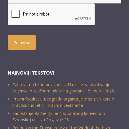
Prijavi se
NAJNOVIJI TEKSTOVI
Zahtevamo hitno pozivanje UN misije za utvrđivanje
činjenica o zvučnom udaru na građane 15. marta 2025.
Pravni fakultet u Beogradu organizuje Intenzivni kurs o
pravosudnoj etici i pravnim veštinama
Saopštenje Radne grupe Nacionalnog konventa o
Evropskoj uniji za Poglavlje 23
Report on the Transparency of the Work of the High