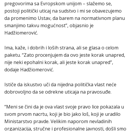
pregovorima sa Evropskom unijom – slažemo se,
postoji politički uticaj na sudstvo i mi se obavezujemo
da promenimo Ustav, da barem na normativnom planu
smanjimo takvu mogućnost”, objasnio je
Hadžiomerović.
Ima, kaže, i dobrih i loših strana, ali se glasa o celom
paketu. “Zato procenjujem da ovo jeste korak unapred,
nije neki epohalni korak, ali jeste korak unapred”,
dodaje Hadžiomerović.
Ističe da iskustvo uči da nijedna politička vlast neće
dobrovoljno da se odrekne uticaja na pravosuđe.
“Meni se čini da je ova vlast svoje pravo lice pokazala u
svom prvom nacrtu, koji je bio jako loš, koji je uradilo
Ministarstvo pravde. Velikim naporom nevladinih
organizacija, stručne i profesionalne javnosti, došli smo