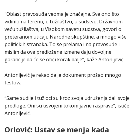
“Oblast pravosuđa veoma je značajna. Sve ono što
vidimo na terenu, u tužilaštvu, u sudstvu, Državnom
veću tužilaštva, u Visokom savetu sudstva, govori o
preteranom uticaju Narodne skupštine, a mnogo više
političkih stranaka. To se prelama i na pravosuđe i
mislim da ove predložene izmene daju dovoljne
garancije da će se otići korak dalje”, kaže Antonijević.
Antonijević je rekao da je dokument prošao mnogo
testova.
“Same sudije i tužioci su kroz svoja udruženja dali svoje
predloge. Oni su usvojeni tokom javne rasprave”, ističe
Antonijević.
Orlović: Ustav se menja kada