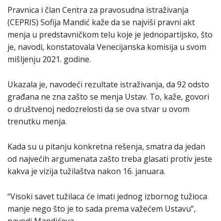
Pravnica i član Centra za pravosudna istraživanja
(CEPRIS) Sofija Mandić kaže da se najviši pravni akt
menja u predstavničkom telu koje je jednopartijsko, što
je, navodi, konstatovala Venecijanska komisija u svom
mišljenju 2021. godine.
Ukazala je, navodeći rezultate istraživanja, da 92 odsto
građana ne zna zašto se menja Ustav. To, kaže, govori
o društvenoj nedozrelosti da se ova stvar u ovom
trenutku menja.
Kada su u pitanju konkretna rešenja, smatra da jedan
od najvećih argumenata zašto treba glasati protiv jeste
kakva je vizija tužilaštva nakon 16. januara.
“Visoki savet tužilaca će imati jednog izbornog tužioca
manje nego što je to sada prema važećem Ustavu”,