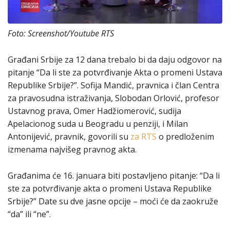
Foto: Screenshot/Youtube RTS
Građani Srbije za 12 dana trebalo bi da daju odgovor na
pitanje “Da li ste za potvrđivanje Akta o promeni Ustava
Republike Srbije?”. Sofija Mandić, pravnica i član Centra
za pravosudna istraživanja, Slobodan Orlović, profesor
Ustavnog prava, Omer Hadžiomerović, sudija
Apelacionog suda u Beogradu u penziji, i Milan
Antonijević, pravnik, govorili su
za RTS
o predloženim
izmenama najvišeg pravnog akta.
Građanima će 16. januara biti postavljeno pitanje: “Da li
ste za potvrđivanje akta o promeni Ustava Republike
Srbije?” Date su dve jasne opcije – moći će da zaokruže
“da” ili “ne”.