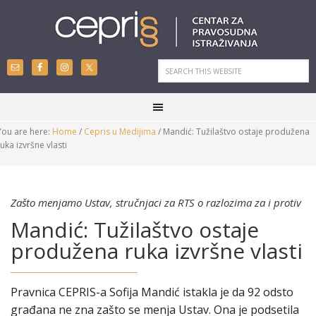
You are here:
Home
/
Cepris u Medijima
/
Mandić: Tužilaštvo ostaje produžena
ruka izvršne vlasti
Zašto menjamo Ustav, stručnjaci za RTS o razlozima za i protiv
Mandić: Tužilaštvo ostaje
produžena ruka izvršne vlasti
Pravnica CEPRIS-a Sofija Mandić istakla je da 92 odsto
građana ne zna zašto se menja Ustav. Ona je podsetila