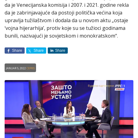
da je Venecijanska komisija i 2007. i 2021. godine rekla
da je zabrinjavajuće da postoji politička većina koja
upravlja tužilaštvom i dodala da u novom aktu „ostaje
‘vojna hijerarhija’, protiv koje su se tužioci godinama
bunili, nazivajući je sovjetskom i monokratskom“.
Share
Share
Share
Januar 5, 2022
CEPRIS