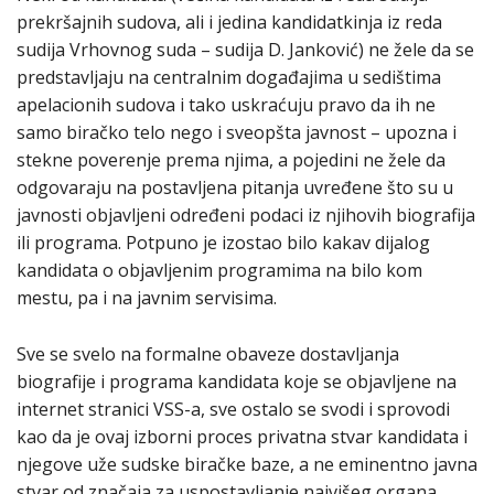
prekršajnih sudova, ali i jedina kandidatkinja iz reda
sudija Vrhovnog suda – sudija D. Janković) ne žele da se
predstavljaju na centralnim događajima u sedištima
apelacionih sudova i tako uskraćuju pravo da ih ne
samo biračko telo nego i sveopšta javnost – upozna i
stekne poverenje prema njima, a pojedini ne žele da
odgovaraju na postavljena pitanja uvređene što su u
javnosti objavljeni određeni podaci iz njihovih biografija
ili programa. Potpuno je izostao bilo kakav dijalog
kandidata o objavljenim programima na bilo kom
mestu, pa i na javnim servisima.
Sve se svelo na formalne obaveze dostavljanja
biografije i programa kandidata koje se objavljene na
internet stranici VSS-a, sve ostalo se svodi i sprovodi
kao da je ovaj izborni proces privatna stvar kandidata i
njegove uže sudske biračke baze, a ne eminentno javna
stvar od značaja za uspostavljanje najvišeg organa