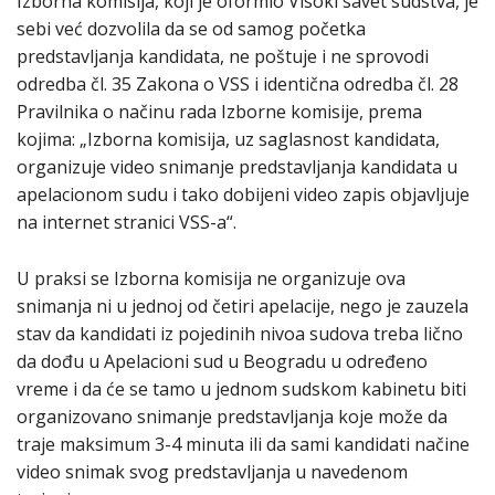
Izborna komisija, koji je oformio Visoki savet sudstva, je
sebi već dozvolila da se od samog početka
predstavljanja kandidata, ne poštuje i ne sprovodi
odredba čl. 35 Zakona o VSS i identična odredba čl. 28
Pravilnika o načinu rada Izborne komisije, prema
kojima: „Izborna komisija, uz saglasnost kandidata,
organizuje video snimanje predstavljanja kandidata u
apelacionom sudu i tako dobijeni video zapis objavljuje
na internet stranici VSS-a“.
U praksi se Izborna komisija ne organizuje ova
snimanja ni u jednoj od četiri apelacije, nego je zauzela
stav da kandidati iz pojedinih nivoa sudova treba lično
da dođu u Apelacioni sud u Beogradu u određeno
vreme i da će se tamo u jednom sudskom kabinetu biti
organizovano snimanje predstavljanja koje može da
traje maksimum 3-4 minuta ili da sami kandidati načine
video snimak svog predstavljanja u navedenom