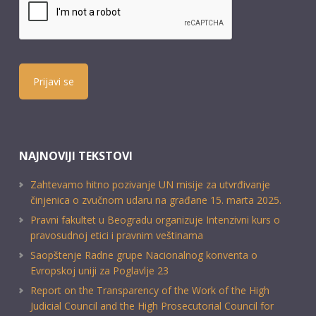
Prijavi se
NAJNOVIJI TEKSTOVI
Zahtevamo hitno pozivanje UN misije za utvrđivanje
činjenica o zvučnom udaru na građane 15. marta 2025.
Pravni fakultet u Beogradu organizuje Intenzivni kurs o
pravosudnoj etici i pravnim veštinama
Saopštenje Radne grupe Nacionalnog konventa o
Evropskoj uniji za Poglavlje 23
Report on the Transparency of the Work of the High
Judicial Council and the High Prosecutorial Council for