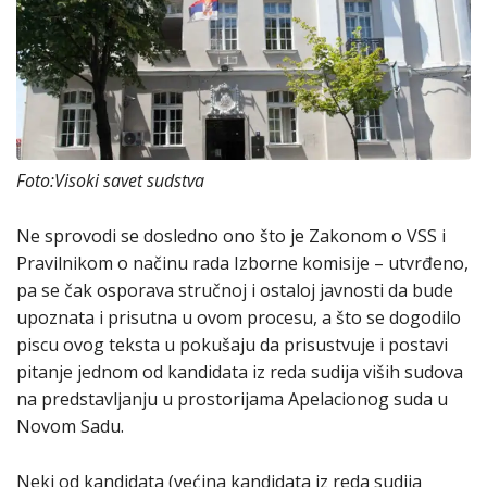
Foto:Visoki savet sudstva
Ne sprovodi se dosledno ono što je Zakonom o VSS i
Pravilnikom o načinu rada Izborne komisije – utvrđeno,
pa se čak osporava stručnoj i ostaloj javnosti da bude
upoznata i prisutna u ovom procesu, a što se dogodilo
piscu ovog teksta u pokušaju da prisustvuje i postavi
pitanje jednom od kandidata iz reda sudija viših sudova
na predstavljanju u prostorijama Apelacionog suda u
Novom Sadu.
Neki od kandidata (većina kandidata iz reda sudija