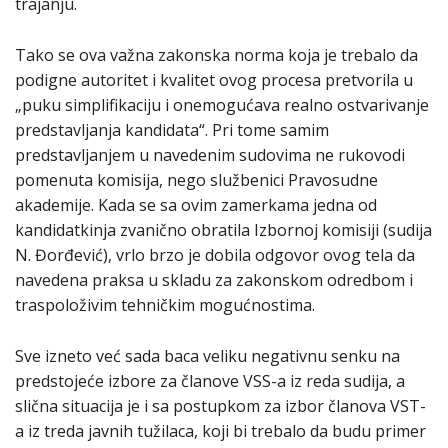
trajanju.
Tako se ova važna zakonska norma koja je trebalo da
podigne autoritet i kvalitet ovog procesa pretvorila u
„puku simplifikaciju i onemogućava realno ostvarivanje
predstavljanja kandidata“. Pri tome samim
predstavljanjem u navedenim sudovima ne rukovodi
pomenuta komisija, nego službenici Pravosudne
akademije. Kada se sa ovim zamerkama jedna od
kandidatkinja zvanično obratila Izbornoj komisiji (sudija
N. Đorđević), vrlo brzo je dobila odgovor ovog tela da
navedena praksa u skladu za zakonskom odredbom i
traspoloživim tehničkim mogućnostima.
Sve izneto već sada baca veliku negativnu senku na
predstojeće izbore za članove VSS-a iz reda sudija, a
slična situacija je i sa postupkom za izbor članova VST-
a iz treda javnih tužilaca, koji bi trebalo da budu primer