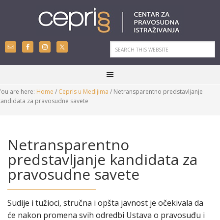
You are here:
Home
/
Cepris u Medijima
/
Netransparentno predstavljanje
kandidata za pravosudne savete
Netransparentno
predstavljanje kandidata za
pravosudne savete
Sudije i tužioci, stručna i opšta javnost je očekivala da
će nakon promena svih odredbi Ustava o pravosuđu i