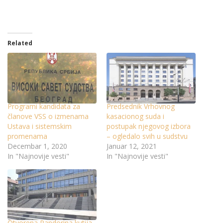
Related
Programi kandidata za
Predsednik Vrhovnog
članove VSS o izmenama
kasacionog suda i
Ustava i sistemskim
postupak njegovog izbora
promenama
– ogledalo svih u sudstvu
Decembar 1, 2020
Januar 12, 2021
In "Najnovije vesti"
In "Najnovije vesti"
Otvorena Pandorina kutija