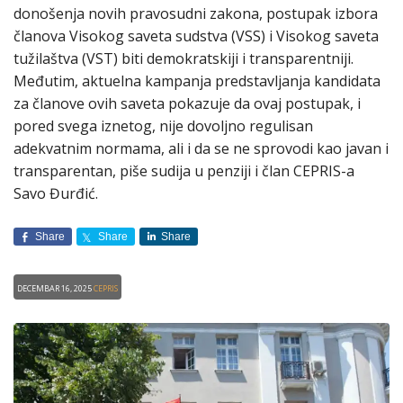
donošenja novih pravosudni zakona, postupak izbora
članova Visokog saveta sudstva (VSS) i Visokog saveta
tužilaštva (VST) biti demokratskiji i transparentniji.
Međutim, aktuelna kampanja predstavljanja kandidata
za članove ovih saveta pokazuje da ovaj postupak, i
pored svega iznetog, nije dovoljno regulisan
adekvatnim normama, ali i da se ne sprovodi kao javan i
transparentan, piše sudija u penziji i član CEPRIS-a
Savo Đurđić.
Share
Share
Share
Decembar 16, 2025
CEPRIS