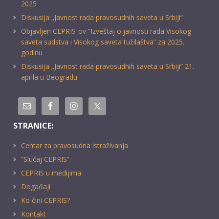
2025
Diskusija „Javnost rada pravosudnih saveta u Srbiji“
Objavljen CEPRIS-ov “Izveštaj o javnosti rada Visokog
saveta sudstva i Visokog saveta tužilaštva” za 2025.
godinu
Diskusija „Javnost rada pravosudnih saveta u Srbiji” 21.
aprila u Beogradu
STRANICE:
Centar za pravosudna istraživanja
“Slučaj CEPRIS”
CEPRIS u medijima
Događaji
Ko čini CEPRIS?
Kontakt