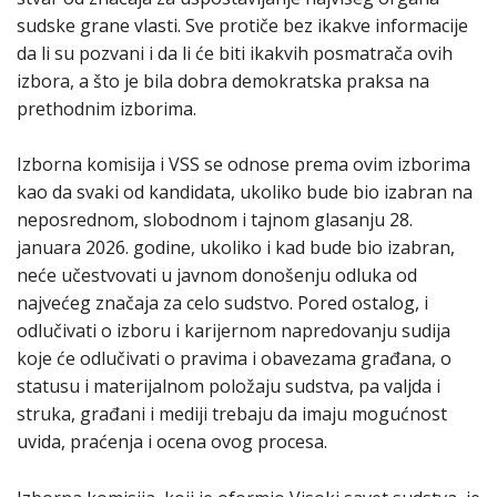
sudske grane vlasti. Sve protiče bez ikakve informacije
da li su pozvani i da li će biti ikakvih posmatrača ovih
izbora, a što je bila dobra demokratska praksa na
prethodnim izborima.
Izborna komisija i VSS se odnose prema ovim izborima
kao da svaki od kandidata, ukoliko bude bio izabran na
neposrednom, slobodnom i tajnom glasanju 28.
januara 2026. godine, ukoliko i kad bude bio izabran,
neće učestvovati u javnom donošenju odluka od
najvećeg značaja za celo sudstvo. Pored ostalog, i
odlučivati o izboru i karijernom napredovanju sudija
koje će odlučivati o pravima i obavezama građana, o
statusu i materijalnom položaju sudstva, pa valjda i
struka, građani i mediji trebaju da imaju mogućnost
uvida, praćenja i ocena ovog procesa.