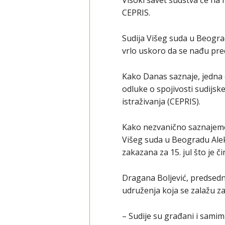
Visoki savet sudstva će na 
CEPRIS.
Sudija Višeg suda u Beogra
vrlo uskoro da se nađu pred 
Kako Danas saznaje, jedna
odluke o spojivosti sudijsk
istraživanja (CEPRIS).
Kako nezvanično saznajemo,
Višeg suda u Beogradu Alek
zakazana za 15. jul što je č
Dragana Boljević, predsedni
udruženja koja se zalažu za
– Sudije su građani i samim