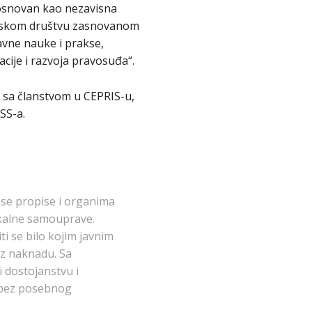
 osnovan kao nezavisna
ratskom društvu zasnovanom
ravne nauke i prakse,
cije i razvoja pravosuđa“.
o sa članstvom u CEPRIS-u,
SS-a.
se propise i organima
okalne samouprave.
iti se bilo kojim javnim
uz naknadu. Sa
i dostojanstvu i
e bez posebnog