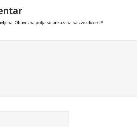
entar
vljena.
Obavezna polja su prikazana sa zvezdicom
*