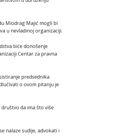
 članstvom u udruženju
du Miodrag Majić mogli bi
va u nevladinoj organizaciji.
dstva biće donošenje
nizaciji Centar za pravna
istiranje predsednika
lučivati o ovom pitanju je
 društvo da ima što više
e nalaze sudije, advokati i