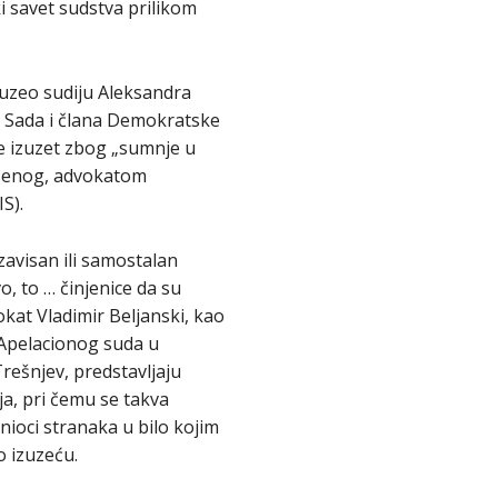
i savet sudstva prilikom
uzeo sudiju Aleksandra
g Sada i člana Demokratske
e izuzet zbog „sumnje u
tuženog, advokatom
S).
zavisan ili samostalan
o, to … činjenice da su
kat Vladimir Beljanski, kao
 Apelacionog suda u
rešnjev, predstavljaju
ja, pri čemu se takva
ioci stranaka u bilo kojim
o izuzeću.