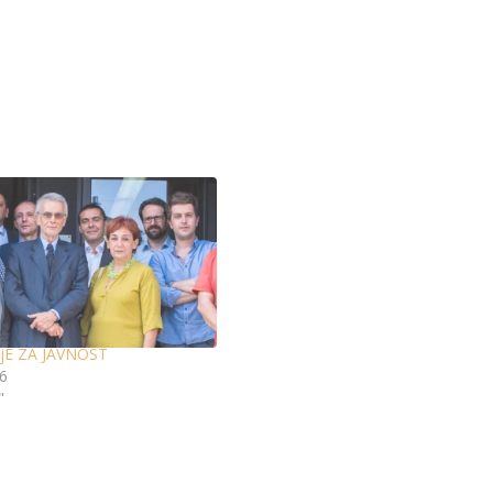
jE ZA JAVNOST
16
"