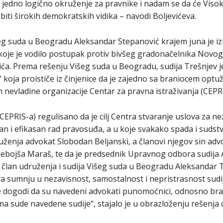
 jedno logično okruženje za pravnike i nadam se da će Visok
biti širokih demokratskih vidika – navodi Boljevićeva.
g suda u Beogradu Aleksandar Stepanović krajem juna je iz
koje je vodilo postupak protiv bivšeg gradonačelnika Novo
ća. Prema rešenju Višeg suda u Beogradu, sudija Trešnjev j
 koja proističe iz činjenice da je zajedno sa braniocem op
 nevladine organizacije Centar za pravna istraživanja (CEPRI
EPRIS-a) regulisano da je cilj Centra stvaranje uslova za ne
san i efikasan rad pravosuđa, a u koje svakako spada i sudstv
enja advokat Slobodan Beljanski, a članovi njegov sin advo
i Nebojša Maraš, te da je predsednik Upravnog odbora sudija
član udruženja i sudija Višeg suda u Beogradu Aleksandar T
a sumnju u nezavisnost, samostalnost i nepristrasnost sudi
 dogodi da su navedeni advokati punomoćnici, odnosno bran
a sude navedene sudije“, stajalo je u obrazloženju rešenja 