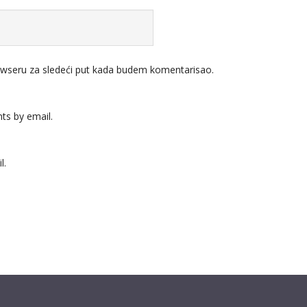
wseru za sledeći put kada budem komentarisao.
ts by email.
l.