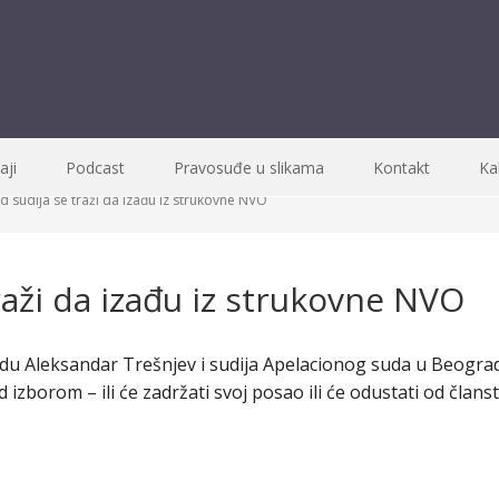
ji
Podcast
Pravosuđe u slikama
Kontakt
Ka
 sudija se traži da izađu iz strukovne NVO
raži da izađu iz strukovne NVO
du Aleksandar Trešnjev i sudija Apelacionog suda u Beogra
izborom – ili će zadržati svoj posao ili će odustati od članst