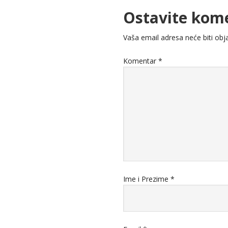
Ostavite kom
Vaša email adresa neće biti obja
Komentar
*
Ime i Prezime
*