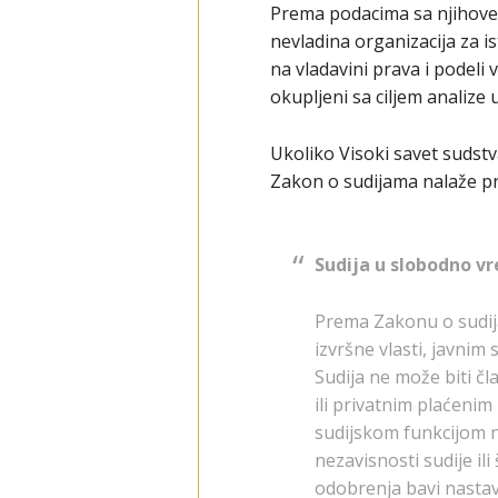
Prema podacima sa njihove 
nevladina organizacija za
na vladavini prava i podeli 
okupljeni sa ciljem analize
Ukoliko Visoki savet sudstv
Zakon o sudijama nalaže pr
Sudija u slobodno v
Prema Zakonu o sudija
izvršne vlasti, javni
Sudija ne može biti čla
ili privatnim plaćenim
sudijskom funkcijom ne
nezavisnosti sudije i
odobrenja bavi nasta