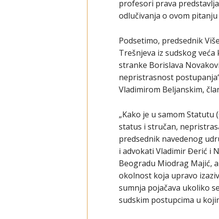
profesori prava predstavlja
odlučivanja o ovom pitanju 
Podsetimo, predsednik Više
Trešnjeva iz sudskog veća 
stranke Borislava Novakovi
nepristrasnost postupanja“
Vladimirom Beljanskim, član
„Kako je u samom Statutu (C
status i stručan, nepristra
predsednik navedenog udruž
i advokati Vladimir Đerić 
Beogradu Miodrag Majić, a 
okolnost koja upravo izaziv
sumnja pojačava ukoliko se
sudskim postupcima u kojim