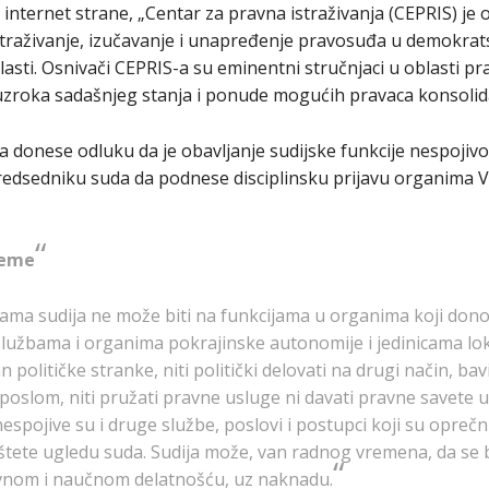
internet strane, „Centar za pravna istraživanja (CEPRIS) je
 istraživanje, izučavanje i unapređenje pravosuđa u demok
vlasti. Osnivači CEPRIS-a su eminentni stručnjaci u oblasti p
 uzroka sadašnjeg stanja i ponude mogućih pravaca konsolida
a donese odluku da je obavljanje sudijske funkcije nespojiv
edsedniku suda da podnese disciplinsku prijavu organima V
reme
ma sudija ne može biti na funkcijama u organima koji dono
m službama i organima pokrajinske autonomije i jedinicama l
n političke stranke, niti politički delovati na drugi način, bav
 poslom, niti pružati pravne usluge ni davati pravne savete 
spojive su i druge službe, poslovi i postupci koji su oprečn
li štete ugledu suda. Sudija može, van radnog vremena, da s
vnom i naučnom delatnošću, uz naknadu.