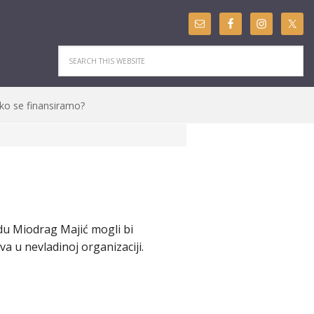
ko se finansiramo?
du Miodrag Majić mogli bi
va u nevladinoj organizaciji.