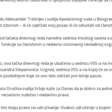
narednoj sednici odlučivati o spojivosti sudijske funkcije sa
du Aleksandar Trešnjev i sudija Apelacionog suda u Beogra
izborom – ili će zadržati svoj posao ili će odustati od članst
 od tačaka dnevnog reda naredne sednice Visokog saveta su
e funkcije sa članstvom u nedavno osnovanoj nevladinoj orga
 ova tačka dnevnog reda je ubačena u sednicu VSS-a na ins
sandra Stepanovića. Uzgred, sednica VSS-a na kojoj će se od
ini poslednjom koje će ovo telo održati pre letnje pauze.
ca Društva sudija Srbije kaže za Danas da je dobro za jedno
 nezavisno sudstvo i vladavinu prava.
 tim imaju pravo na udruživanje. Ovakvo udruženje u kojem s