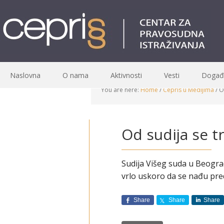
Naslovna
O nama
Aktivnosti
Vesti
Događa
You are here:
Home
/
Cepris u Medijima
/
Od
Od sudija se t
Sudija Višeg suda u Beogra
vrlo uskoro da se nađu pred 
Share
Share
Share