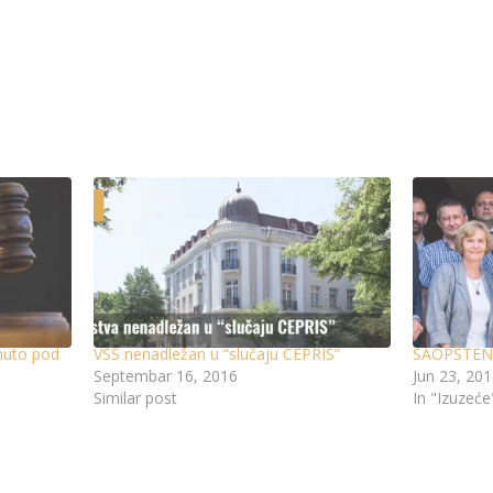
rnuto pod
VSS nenadležan u “slučaju CEPRIS”
SAOPŠTEN
Septembar 16, 2016
Jun 23, 20
Similar post
In "Izuzeće